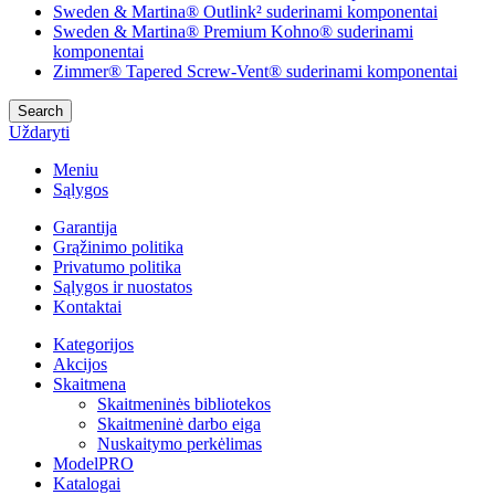
Sweden & Martina® Outlink² suderinami komponentai
Sweden & Martina® Premium Kohno® suderinami
komponentai
Zimmer® Tapered Screw-Vent® suderinami komponentai
Search
Uždaryti
Meniu
Sąlygos
Garantija
Grąžinimo politika
Privatumo politika
Sąlygos ir nuostatos
Kontaktai
Kategorijos
Akcijos
Skaitmena
Skaitmeninės bibliotekos
Skaitmeninė darbo eiga
Nuskaitymo perkėlimas
ModelPRO
Katalogai