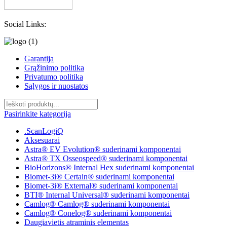
Social Links:
Garantija
Grąžinimo politika
Privatumo politika
Sąlygos ir nuostatos
Pasirinkite kategoriją
.ScanLogiQ
Aksesuarai
Astra® EV Evolution® suderinami komponentai
Astra® TX Osseospeed® suderinami komponentai
BioHorizons® Internal Hex suderinami komponentai
Biomet-3i® Certain® suderinami komponentai
Biomet-3i® External® suderinami komponentai
BTI® Internal Universal® suderinami komponentai
Camlog® Camlog® suderinami komponentai
Camlog® Conelog® suderinami komponentai
Daugiavietis atraminis elementas