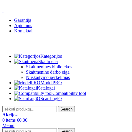
Garantija
Apie mus
Kontaktai
Kategorijos
Skaitmena
Skaitmeninės bibliotekos
Skaitmeninė darbo eiga
Nuskaitymo perkėlimas
ModelPRO
Katalogai
Compatibility tool
ScanLogiQ
Search
Akcijos
0
items
€
0.00
Meniu
Search