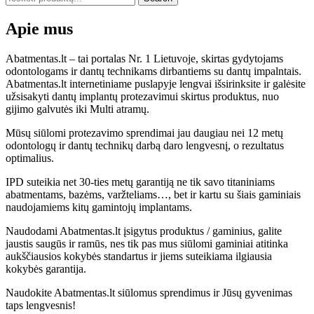
Apie mus
Abatmentas.lt – tai portalas Nr. 1 Lietuvoje, skirtas gydytojams
odontologams ir dantų technikams dirbantiems su dantų impalntais.
Abatmentas.lt internetiniame puslapyje lengvai išsirinksite ir galėsite
užsisakyti dantų implantų protezavimui skirtus produktus, nuo
gijimo galvutės iki Multi atramų.
Mūsų siūlomi protezavimo sprendimai jau daugiau nei 12 metų
odontologų ir dantų technikų darbą daro lengvesnį, o rezultatus
optimalius.
IPD suteikia net 30-ties metų garantiją ne tik savo titaniniams
abatmentams, bazėms, varžteliams…, bet ir kartu su šiais gaminiais
naudojamiems kitų gamintojų implantams.
Naudodami Abatmentas.lt įsigytus produktus / gaminius, galite
jaustis saugūs ir ramūs, nes tik pas mus siūlomi gaminiai atitinka
aukščiausios kokybės standartus ir jiems suteikiama ilgiausia
kokybės garantija.
Naudokite Abatmentas.lt siūlomus sprendimus ir Jūsų gyvenimas
taps lengvesnis!