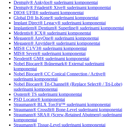
Dentsply® Ankylos® suderinami komponentai
Dentsply® Friadent® Xive® suderinami komponentai
DIO® UFII® suderinami komponentai
Global D® In-Kone® suderinami komponentai
Implant Direct® Legacy® suderinami komponentai
Implantiem® Dentium® Superline® suderinami komponentai
Medentis® ICX® suderinami komponentai
Megagen® AnyOne® suderinami komponentai
Megagen® Anyridge® suderinami komponentai
MIS® C1/V3® suderinami komponentai
MIS® Seven® suderinami komponentai
Neodent® GM® suderinami komponentai
Nobel Biocare® Brånemark® External suderinami
komponentai
Nobel Biocare® CC Conical Connection / Active®
suderinami komponentai
Nobel Biocare® Tri-Channel® (Replace Select® / Tri-Lobe)
suderinami komponentai
Osstem® TS suderinami komponentai
PSD Locator® komponentai
Straumann® BLX TorcFit™ suderinami komponentai
Straumann® Crossfit® Bone-Level suderinami komponentai
Straumann® SRA® (Screw-Retained Abutment) suderinami
komponentai
Straumann® Tissue-Level suderinami komponentai