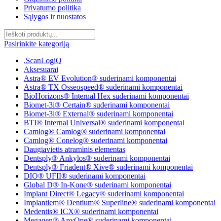
Privatumo politika
Sąlygos ir nuostatos
Pasirinkite kategoriją
.ScanLogiQ
Aksesuarai
Astra® EV Evolution® suderinami komponentai
Astra® TX Osseospeed® suderinami komponentai
BioHorizons® Internal Hex suderinami komponentai
Biomet-3i® Certain® suderinami komponentai
Biomet-3i® External® suderinami komponentai
BTI® Internal Universal® suderinami komponentai
Camlog® Camlog® suderinami komponentai
Camlog® Conelog® suderinami komponentai
Daugiavietis atraminis elementas
Dentsply® Ankylos® suderinami komponentai
Dentsply® Friadent® Xive® suderinami komponentai
DIO® UFII® suderinami komponentai
Global D® In-Kone® suderinami komponentai
Implant Direct® Legacy® suderinami komponentai
Implantiem® Dentium® Superline® suderinami komponentai
Medentis® ICX® suderinami komponentai
Megagen® AnyOne® suderinami komponentai