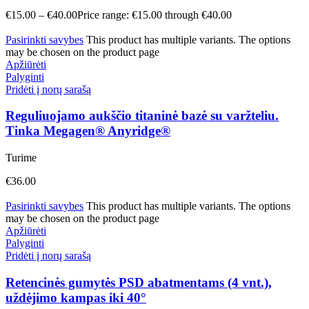
€
15.00
–
€
40.00
Price range: €15.00 through €40.00
Pasirinkti savybes
This product has multiple variants. The options
may be chosen on the product page
Apžiūrėti
Palyginti
Pridėti į norų sarašą
Reguliuojamo aukščio titaninė bazė su varžteliu.
Tinka Megagen® Anyridge®
Turime
€
36.00
Pasirinkti savybes
This product has multiple variants. The options
may be chosen on the product page
Apžiūrėti
Palyginti
Pridėti į norų sarašą
Retencinės gumytės PSD abatmentams (4 vnt.),
uždėjimo kampas iki 40°