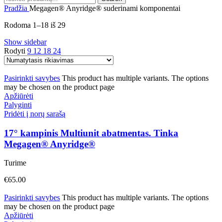
Pradžia
Megagen® Anyridge® suderinami komponentai
Rodoma 1–18 iš 29
Show sidebar
Rodyti
9
12
18
24
Pasirinkti savybes
This product has multiple variants. The options
may be chosen on the product page
Apžiūrėti
Palyginti
Pridėti į norų sarašą
17° kampinis Multiunit abatmentas. Tinka
Megagen® Anyridge®
Turime
€
65.00
Pasirinkti savybes
This product has multiple variants. The options
may be chosen on the product page
Apžiūrėti