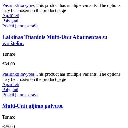
Pasirinkti savybes
This product has multiple variants. The options
may be chosen on the product page
Apžiūrėti
Palyginti
Pridėti į norų sarašą
Laikinas Titaninis Multi-Unit Abatmentas su
varžteliu.
Turime
€
34.00
Pasirinkti savybes
This product has multiple variants. The options
may be chosen on the product page
Apžiūrėti
Palyginti
Pridėti į norų sarašą
Multi-Unit gijimo galvutė.
Turime
€
25.00