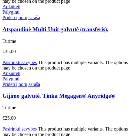
may be chosen on the product page
Apžiūrėti
Palyginti
Pridėti į norų sarašą
Atspaudinė Multi-Unit galvutė (transferis).
Turime
€
35.00
Pasirinkti savybes
This product has multiple variants. The options
may be chosen on the product page
Apžiūrėti
Palyginti
Pridėti į norų sarašą
Gijimo galvutė. Tinka Megagen® Anyridge®
Turime
€
25.00
Pasirinkti savybes
This product has multiple variants. The options
may be chosen on the product page