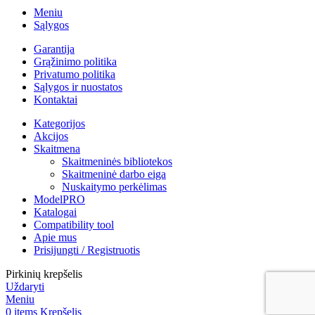
Meniu
Sąlygos
Garantija
Grąžinimo politika
Privatumo politika
Sąlygos ir nuostatos
Kontaktai
Kategorijos
Akcijos
Skaitmena
Skaitmeninės bibliotekos
Skaitmeninė darbo eiga
Nuskaitymo perkėlimas
ModelPRO
Katalogai
Compatibility tool
Apie mus
Prisijungti / Registruotis
Pirkinių krepšelis
Uždaryti
Meniu
0
items
Krepšelis