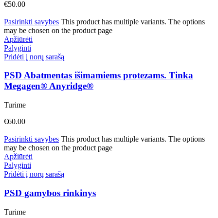
€
50.00
Pasirinkti savybes
This product has multiple variants. The options
may be chosen on the product page
Apžiūrėti
Palyginti
Pridėti į norų sarašą
PSD Abatmentas išimamiems protezams. Tinka
Megagen® Anyridge®
Turime
€
60.00
Pasirinkti savybes
This product has multiple variants. The options
may be chosen on the product page
Apžiūrėti
Palyginti
Pridėti į norų sarašą
PSD gamybos rinkinys
Turime