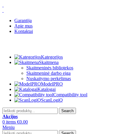
Garantija
Apie mus
Kontaktai
Kategorijos
Skaitmena
Skaitmeninės bibliotekos
Skaitmeninė darbo eiga
Nuskaitymo perkėlimas
ModelPRO
Katalogai
Compatibility tool
ScanLogiQ
Search
Akcijos
0
items
€
0.00
Meniu
Search