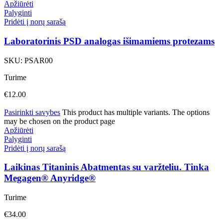
Apžiūrėti
Palyginti
Pridėti į norų sarašą
Laboratorinis PSD analogas išimamiems protezams
SKU:
PSAR00
Turime
€
12.00
Pasirinkti savybes
This product has multiple variants. The options
may be chosen on the product page
Apžiūrėti
Palyginti
Pridėti į norų sarašą
Laikinas Titaninis Abatmentas su varžteliu. Tinka
Megagen® Anyridge®
Turime
€
34.00