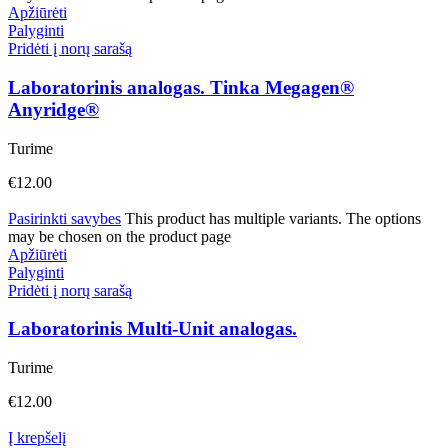
Apžiūrėti
Palyginti
Pridėti į norų sarašą
Laboratorinis analogas. Tinka Megagen®
Anyridge®
Turime
€
12.00
Pasirinkti savybes
This product has multiple variants. The options
may be chosen on the product page
Apžiūrėti
Palyginti
Pridėti į norų sarašą
Laboratorinis Multi-Unit analogas.
Turime
€
12.00
Į krepšelį