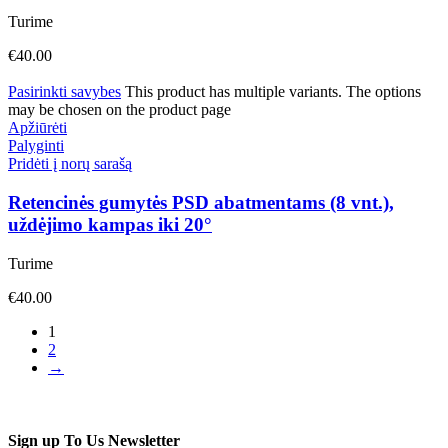
Turime
€
40.00
Pasirinkti savybes
This product has multiple variants. The options
may be chosen on the product page
Apžiūrėti
Palyginti
Pridėti į norų sarašą
Retencinės gumytės PSD abatmentams (8 vnt.),
uždėjimo kampas iki 20°
Turime
€
40.00
1
2
→
Sign up To Us Newsletter