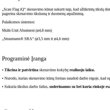
„Scan Flag iQ“ skenavimo kūnai sukurti taip, kad užtikrintų tikslų dis
pagerina skenavimo tikslumą ir duomenų atpažinimą.
Palaikomos sistemos:
Multi-Unit Abutment (ø4,8 mm)
„Straumann® SRA“ (ø3,5 mm ir ø4,6 mm)
Programinė Įranga
•
Tikrina ir patvirtina
skenavimo kokybę
realiuoju laiku.
• Nurodo, kurias skenavimo kūnų formas naudoti darbo eigoje, kad o
• Sukuria tikslius darbo failus,
suderinamus su bet kuria rinkoje e