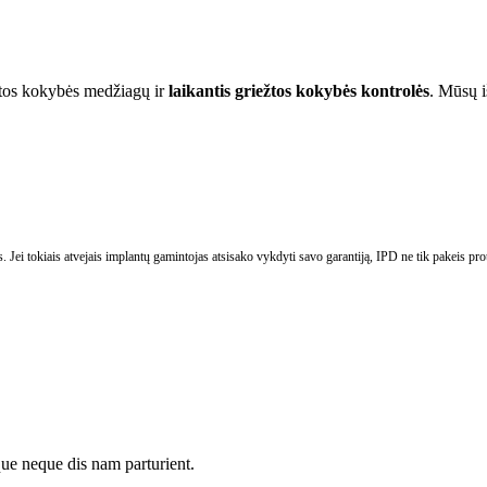
štos kokybės medžiagų ir
laikantis griežtos kokybės kontrolės
. Mūsų i
ei tokiais atvejais implantų gamintojas atsisako vykdyti savo garantiją, IPD ne tik pakeis prot
que neque dis nam parturient.