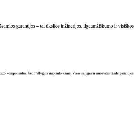
šsamios garantijos – tai tikslios inžinerijos, ilgaamžiškumo ir visiškos
ezo komponentus, bet ir atlygins implanto kainą. Visas sąlygas ir nuostatas rasite garantijos