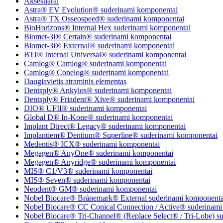
Aksesuarai
Astra® EV Evolution® suderinami komponentai
Astra® TX Osseospeed® suderinami komponentai
BioHorizons® Internal Hex suderinami komponentai
Biomet-3i® Certain® suderinami komponentai
Biomet-3i® External® suderinami komponentai
BTI® Internal Universal® suderinami komponentai
Camlog® Camlog® suderinami komponentai
Camlog® Conelog® suderinami komponentai
Daugiavietis atraminis elementas
Dentsply® Ankylos® suderinami komponentai
Dentsply® Friadent® Xive® suderinami komponentai
DIO® UFII® suderinami komponentai
Global D® In-Kone® suderinami komponentai
Implant Direct® Legacy® suderinami komponentai
Implantiem® Dentium® Superline® suderinami komponentai
Medentis® ICX® suderinami komponentai
Megagen® AnyOne® suderinami komponentai
Megagen® Anyridge® suderinami komponentai
MIS® C1/V3® suderinami komponentai
MIS® Seven® suderinami komponentai
Neodent® GM® suderinami komponentai
Nobel Biocare® Brånemark® External suderinami komponenta
Nobel Biocare® CC Conical Connection / Active® suderinami
Nobel Biocare® Tri-Channel® (Replace Select® / Tri-Lobe) s