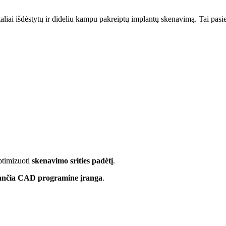
taliai išdėstytų ir dideliu kampu pakreiptų implantų skenavimą. Tai pasi
ptimizuoti
skenavimo
srities
padėtį
.
sančia CAD programine įranga
.