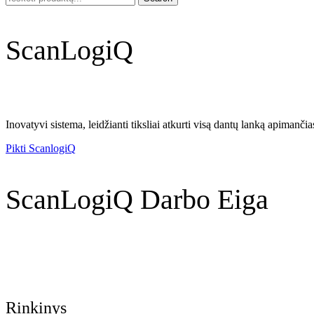
ScanLogiQ
Inovatyvi sistema, leidžianti tiksliai atkurti visą dantų lanką apimanči
Pikti ScanlogiQ
ScanLogiQ Darbo Eiga
Rinkinys