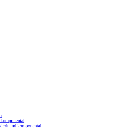
i
 komponentai
uderinami komponentai