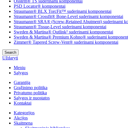
Osstem® TS suderinami komponentai
PSD Locator® komponentai
Straumann® BLX TorcFit™ suderinami komponentai
Straumann® Crossfit® Bone-Level suderinami komponentai
Straumann® SRA® (Screw-Retained Abutment) suderinami k
Straumann® Tissue-Level suderinami komponentai
Sweden & Martina® Outlink² suderinami komponentai
Sweden & Martina® Premium Kohno® suderinami komponent
Zimmer® Tapered Screw-Vent® suderinami komponentai
Search
Uždaryti
Meniu
Sąlygos
Garantija
Grąžinimo politika
Privatumo politika
Sąlygos ir nuostatos
Kontaktai
Kategorijos
Akcijos
Skaitmena