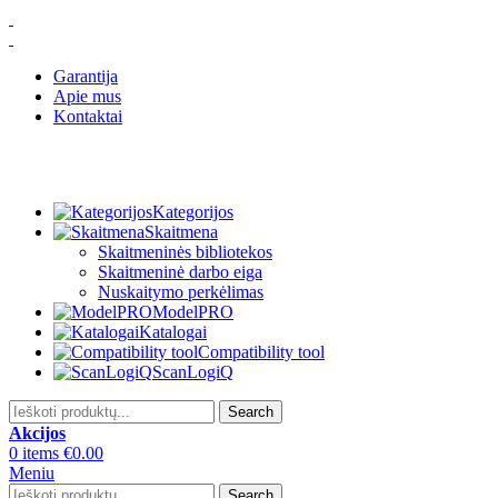
Garantija
Apie mus
Kontaktai
Kategorijos
Skaitmena
Skaitmeninės bibliotekos
Skaitmeninė darbo eiga
Nuskaitymo perkėlimas
ModelPRO
Katalogai
Compatibility tool
ScanLogiQ
Search
Akcijos
0
items
€
0.00
Meniu
Search