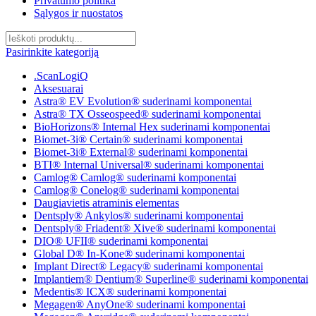
Privatumo politika
Sąlygos ir nuostatos
Pasirinkite kategoriją
.ScanLogiQ
Aksesuarai
Astra® EV Evolution® suderinami komponentai
Astra® TX Osseospeed® suderinami komponentai
BioHorizons® Internal Hex suderinami komponentai
Biomet-3i® Certain® suderinami komponentai
Biomet-3i® External® suderinami komponentai
BTI® Internal Universal® suderinami komponentai
Camlog® Camlog® suderinami komponentai
Camlog® Conelog® suderinami komponentai
Daugiavietis atraminis elementas
Dentsply® Ankylos® suderinami komponentai
Dentsply® Friadent® Xive® suderinami komponentai
DIO® UFII® suderinami komponentai
Global D® In-Kone® suderinami komponentai
Implant Direct® Legacy® suderinami komponentai
Implantiem® Dentium® Superline® suderinami komponentai
Medentis® ICX® suderinami komponentai
Megagen® AnyOne® suderinami komponentai