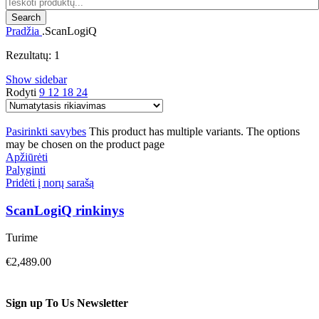
Search
Pradžia
.ScanLogiQ
Rezultatų: 1
Show sidebar
Rodyti
9
12
18
24
Pasirinkti savybes
This product has multiple variants. The options
may be chosen on the product page
Apžiūrėti
Palyginti
Pridėti į norų sarašą
ScanLogiQ rinkinys
Turime
€
2,489.00
Sign up To Us Newsletter