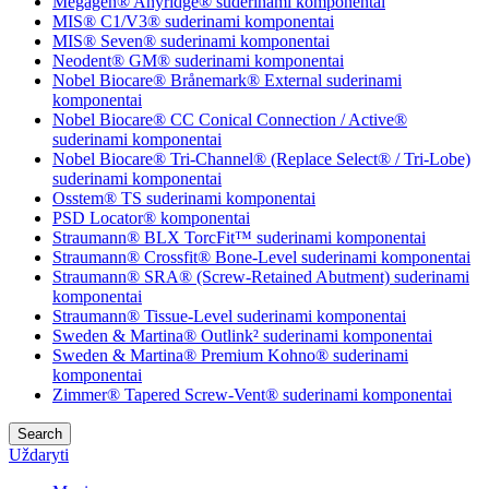
Megagen® Anyridge® suderinami komponentai
MIS® C1/V3® suderinami komponentai
MIS® Seven® suderinami komponentai
Neodent® GM® suderinami komponentai
Nobel Biocare® Brånemark® External suderinami
komponentai
Nobel Biocare® CC Conical Connection / Active®
suderinami komponentai
Nobel Biocare® Tri-Channel® (Replace Select® / Tri-Lobe)
suderinami komponentai
Osstem® TS suderinami komponentai
PSD Locator® komponentai
Straumann® BLX TorcFit™ suderinami komponentai
Straumann® Crossfit® Bone-Level suderinami komponentai
Straumann® SRA® (Screw-Retained Abutment) suderinami
komponentai
Straumann® Tissue-Level suderinami komponentai
Sweden & Martina® Outlink² suderinami komponentai
Sweden & Martina® Premium Kohno® suderinami
komponentai
Zimmer® Tapered Screw-Vent® suderinami komponentai
Search
Uždaryti