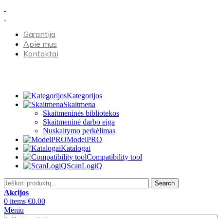
Garantija
Apie mus
Kontaktai
Kategorijos
Skaitmena
Skaitmeninės bibliotekos
Skaitmeninė darbo eiga
Nuskaitymo perkėlimas
ModelPRO
Katalogai
Compatibility tool
ScanLogiQ
Search
Akcijos
0
items
€
0.00
Meniu