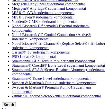
Megagen® AnyOne® suderinami komponentai
Megagen® Anyridge® suderinami komponentai
MIS® C1/V3® suderinami komponentai
MIS® Seven® suderinami komponentai
Neodent® GM® suderinami komponentai
Nobel Biocare® Brånemark® External suderinami
komponentai
Nobel Biocare® CC Conical Connection / Active®
suderinami komponentai
Nobel Biocare® Tri-Channel® (Replace Select® / Tri-Lobe)
suderinami komponentai
Osstem® TS suderinami komponentai
PSD Locator® komponentai
Straumann® BLX TorcFit™ suderinami komponentai
Straumann® Crossfit® Bone-Level suderinami komponentai
Straumann® SRA® (Screw-Retained Abutment) suderinami
komponentai
Straumann® Tissue-Level suderinami komponentai
Sweden & Martina® Outlink² suderinami komponentai
Sweden & Martina® Premium Kohno® suderinami
komponentai
Zimmer® Tapered Screw-Vent® suderinami komponentai
Search