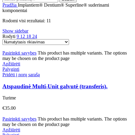
Pradžia
Implantiem® Dentium® Superline® suderinami
komponentai
Rodomi visi rezultatai: 11
Show sidebar
Rodyti
9
12
18
24
Pasirinkti savybes
This product has multiple variants. The options
may be chosen on the product page
Apžiūrėti
Palyginti
Pridėti į norų sarašą
Atspaudinė Multi-Unit galvutė (transferis).
Turime
€
35.00
Pasirinkti savybes
This product has multiple variants. The options
may be chosen on the product page
Apžiūrėti