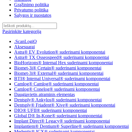
Grąžinimo politika
Privatumo politika
Sąlygos ir nuostatos
Pasirinkite kategoriją
.ScanLogiQ
Aksesuarai
Astra® EV Evolution® suderinami komponentai
Astra® TX Osseospeed® suderinami komponentai
BioHorizons® Internal Hex suderinami komponentai
Biomet-3i® Certain® suderinami komponentai
Biomet-3i® External® suderinami komponentai
BTI® Internal Universal® suderinami komponentai
Camlog® Camlog® suderinami komponentai
Camlog® Conelog® suderinami komponentai
Daugiavietis atraminis elementas
Dentsply® Ankylos® suderinami komponentai
Dentsply® Friadent® Xive® suderinami komponentai
DIO® UFII® suderinami komponentai
Global D® In-Kone® suderinami komponentai
Implant Direct® Legacy® suderinami komponentai
Implantiem® Dentium® Superline® suderinami komponentai
Medentis® ICX® suderinami komponentai