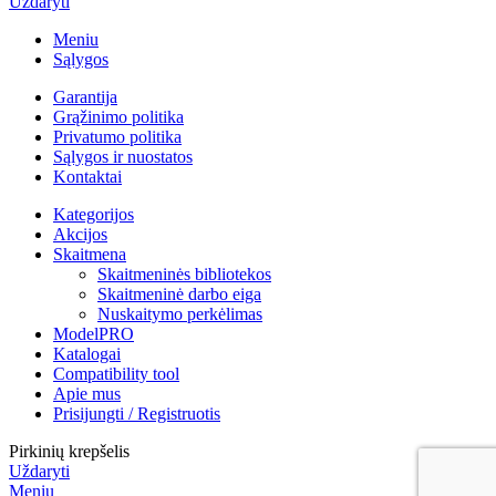
Uždaryti
Meniu
Sąlygos
Garantija
Grąžinimo politika
Privatumo politika
Sąlygos ir nuostatos
Kontaktai
Kategorijos
Akcijos
Skaitmena
Skaitmeninės bibliotekos
Skaitmeninė darbo eiga
Nuskaitymo perkėlimas
ModelPRO
Katalogai
Compatibility tool
Apie mus
Prisijungti / Registruotis
Pirkinių krepšelis
Uždaryti
Meniu