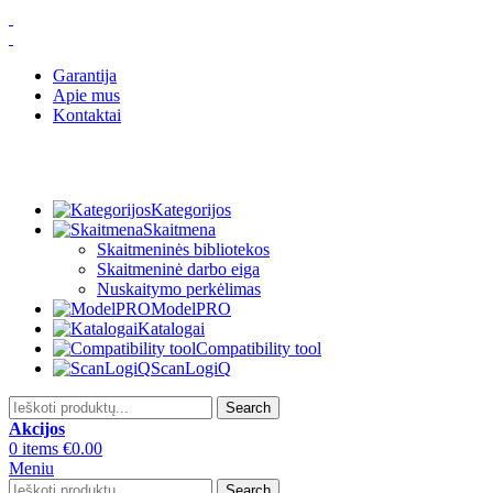
Garantija
Apie mus
Kontaktai
Kategorijos
Skaitmena
Skaitmeninės bibliotekos
Skaitmeninė darbo eiga
Nuskaitymo perkėlimas
ModelPRO
Katalogai
Compatibility tool
ScanLogiQ
Search
Akcijos
0
items
€
0.00
Meniu
Search