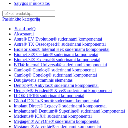
Sąlygos ir nuostatos
Pasirinkite kategoriją
.ScanLogiQ
Aksesuarai
Astra® EV Evolution® suderinami komponentai
Astra® TX Osseospeed® suderinami komponentai
BioHorizons® Internal Hex suderinami komponentai
Biomet-3i® Certain® suderinami komponentai
Biomet-3i® External® suderinami komponentai
BTI® Internal Universal® suderinami komponentai
Camlog® Camlog® suderinami komponentai
Camlog® Conelog® suderinami komponentai
Daugiavietis atraminis elementas
Dentsply® Ankylos® suderinami komponentai
Dentsply® Friadent® Xive® suderinami komponentai
DIO® UFII® suderinami komponentai
Global D® In-Kone® suderinami komponentai
Implant Direct® Legacy® suderinami komponentai
Implantiem® Dentium® Superline® suderinami komponentai
Medentis® ICX® suderinami komponentai
Megagen® AnyOne® suderinami komponentai
Megagen® Anyridge® suderinami komponentai