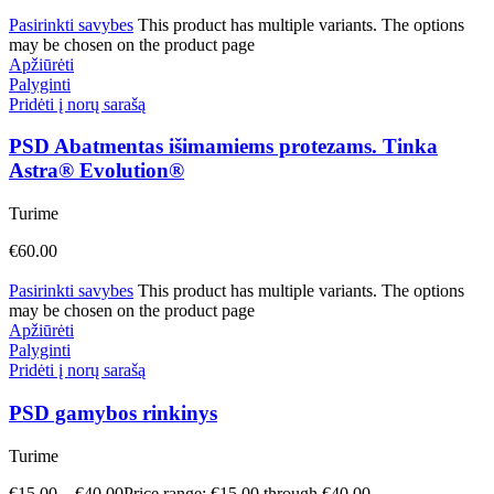
Pasirinkti savybes
This product has multiple variants. The options
may be chosen on the product page
Apžiūrėti
Palyginti
Pridėti į norų sarašą
PSD Abatmentas išimamiems protezams. Tinka
Astra® Evolution®
Turime
€
60.00
Pasirinkti savybes
This product has multiple variants. The options
may be chosen on the product page
Apžiūrėti
Palyginti
Pridėti į norų sarašą
PSD gamybos rinkinys
Turime
€
15.00
–
€
40.00
Price range: €15.00 through €40.00