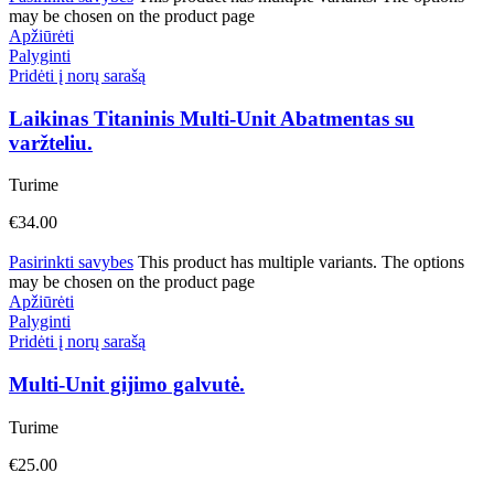
may be chosen on the product page
Apžiūrėti
Palyginti
Pridėti į norų sarašą
Laikinas Titaninis Multi-Unit Abatmentas su
varžteliu.
Turime
€
34.00
Pasirinkti savybes
This product has multiple variants. The options
may be chosen on the product page
Apžiūrėti
Palyginti
Pridėti į norų sarašą
Multi-Unit gijimo galvutė.
Turime
€
25.00