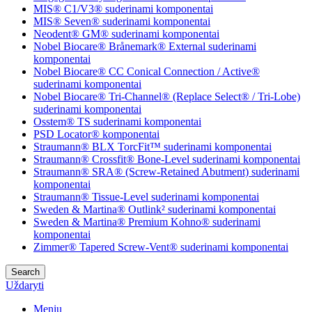
MIS® C1/V3® suderinami komponentai
MIS® Seven® suderinami komponentai
Neodent® GM® suderinami komponentai
Nobel Biocare® Brånemark® External suderinami
komponentai
Nobel Biocare® CC Conical Connection / Active®
suderinami komponentai
Nobel Biocare® Tri-Channel® (Replace Select® / Tri-Lobe)
suderinami komponentai
Osstem® TS suderinami komponentai
PSD Locator® komponentai
Straumann® BLX TorcFit™ suderinami komponentai
Straumann® Crossfit® Bone-Level suderinami komponentai
Straumann® SRA® (Screw-Retained Abutment) suderinami
komponentai
Straumann® Tissue-Level suderinami komponentai
Sweden & Martina® Outlink² suderinami komponentai
Sweden & Martina® Premium Kohno® suderinami
komponentai
Zimmer® Tapered Screw-Vent® suderinami komponentai
Search
Uždaryti
Meniu