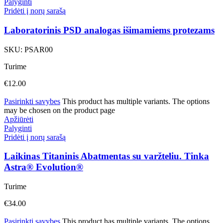
Palyginti
Pridėti į norų sarašą
Laboratorinis PSD analogas išimamiems protezams
SKU:
PSAR00
Turime
€
12.00
Pasirinkti savybes
This product has multiple variants. The options
may be chosen on the product page
Apžiūrėti
Palyginti
Pridėti į norų sarašą
Laikinas Titaninis Abatmentas su varžteliu. Tinka
Astra® Evolution®
Turime
€
34.00
Pasirinkti savybes
This product has multiple variants. The options