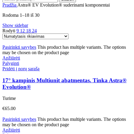
Pradžia
Astra® EV Evolution® suderinami komponentai
Rodoma 1–18 iš 30
Show sidebar
Rodyti
9
12
18
24
Pasirinkti savybes
This product has multiple variants. The options
may be chosen on the product page
Apžiūrėti
Palyginti
Pridėti į norų sarašą
17° kampinis Multiunit abatmentas. Tinka Astra®
Evolution®
Turime
€
65.00
Pasirinkti savybes
This product has multiple variants. The options
may be chosen on the product page
Apžiūrėti