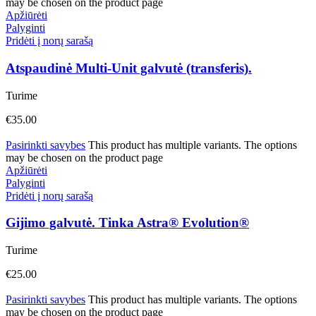
may be chosen on the product page
Apžiūrėti
Palyginti
Pridėti į norų sarašą
Atspaudinė Multi-Unit galvutė (transferis).
Turime
€
35.00
Pasirinkti savybes
This product has multiple variants. The options
may be chosen on the product page
Apžiūrėti
Palyginti
Pridėti į norų sarašą
Gijimo galvutė. Tinka Astra® Evolution®
Turime
€
25.00
Pasirinkti savybes
This product has multiple variants. The options
may be chosen on the product page