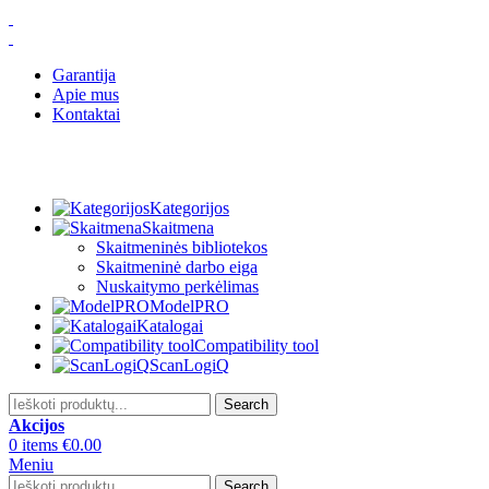
Garantija
Apie mus
Kontaktai
Kategorijos
Skaitmena
Skaitmeninės bibliotekos
Skaitmeninė darbo eiga
Nuskaitymo perkėlimas
ModelPRO
Katalogai
Compatibility tool
ScanLogiQ
Search
Akcijos
0
items
€
0.00
Meniu
Search