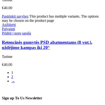
€
40.00
Pasirinkti savybes
This product has multiple variants. The options
may be chosen on the product page
Apžiūrėti
Palyginti
Pridėti į norų sarašą
Retencinės gumytės PSD abatmentams (8 vnt.),
uždėjimo kampas iki 20°
Turime
€
40.00
1
2
→
Sign up To Us Newsletter