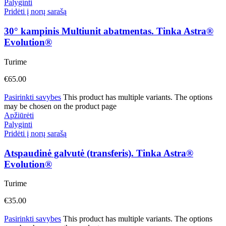
Palyginti
Pridėti į norų sarašą
30° kampinis Multiunit abatmentas. Tinka Astra®
Evolution®
Turime
€
65.00
Pasirinkti savybes
This product has multiple variants. The options
may be chosen on the product page
Apžiūrėti
Palyginti
Pridėti į norų sarašą
Atspaudinė galvutė (transferis). Tinka Astra®
Evolution®
Turime
€
35.00
Pasirinkti savybes
This product has multiple variants. The options