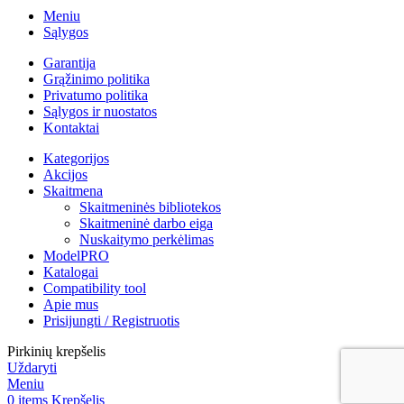
Meniu
Sąlygos
Garantija
Grąžinimo politika
Privatumo politika
Sąlygos ir nuostatos
Kontaktai
Kategorijos
Akcijos
Skaitmena
Skaitmeninės bibliotekos
Skaitmeninė darbo eiga
Nuskaitymo perkėlimas
ModelPRO
Katalogai
Compatibility tool
Apie mus
Prisijungti / Registruotis
Pirkinių krepšelis
Uždaryti
Meniu
0
items
Krepšelis