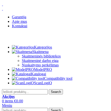
Garantija
Apie mus
Kontaktai
Kategorijos
Skaitmena
Skaitmeninės bibliotekos
Skaitmeninė darbo eiga
Nuskaitymo perkėlimas
ModelPRO
Katalogai
Compatibility tool
ScanLogiQ
Search
Akcijos
0
items
€
0.00
Meniu
Search