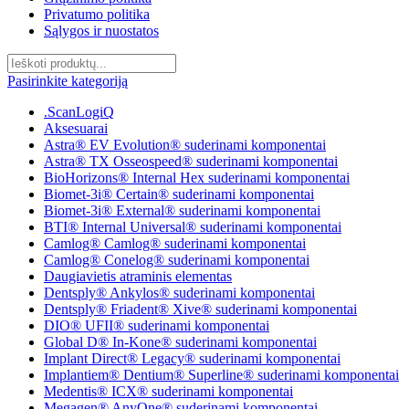
Privatumo politika
Sąlygos ir nuostatos
Pasirinkite kategoriją
.ScanLogiQ
Aksesuarai
Astra® EV Evolution® suderinami komponentai
Astra® TX Osseospeed® suderinami komponentai
BioHorizons® Internal Hex suderinami komponentai
Biomet-3i® Certain® suderinami komponentai
Biomet-3i® External® suderinami komponentai
BTI® Internal Universal® suderinami komponentai
Camlog® Camlog® suderinami komponentai
Camlog® Conelog® suderinami komponentai
Daugiavietis atraminis elementas
Dentsply® Ankylos® suderinami komponentai
Dentsply® Friadent® Xive® suderinami komponentai
DIO® UFII® suderinami komponentai
Global D® In-Kone® suderinami komponentai
Implant Direct® Legacy® suderinami komponentai
Implantiem® Dentium® Superline® suderinami komponentai
Medentis® ICX® suderinami komponentai
Megagen® AnyOne® suderinami komponentai