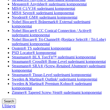
Megagen® Anyridge® suderinami komponentai
MIS® C1/V3® suderinami komponentai
MIS® Seven® suderinami komponentai
Neodent® GM® suderinami komponentai
Nobel Biocare® Brånemark® External suderinami
komponentai
Nobel Biocare® CC Conical Connection / Active®
suderinami komponentai
Nobel Biocare® Tri-Channel® (Replace Select® / Tri-Lobe)
suderinami komponentai
Osstem® TS suderinami komponentai
PSD Locator® komponentai
Straumann® BLX TorcFit™ suderinami komponentai
Straumann® Crossfit® Bone-Level suderinami komponentai
Straumann® SRA® (Screw-Retained Abutment) suderinami
komponentai
Straumann® Tissue-Level suderinami komponentai
Sweden & Martina® Outlink² suderinami komponentai
Sweden & Martina® Premium Kohno® suderinami
komponentai
Zimmer® Tapered Screw-Vent® suderinami komponentai
Search
Uždaryti