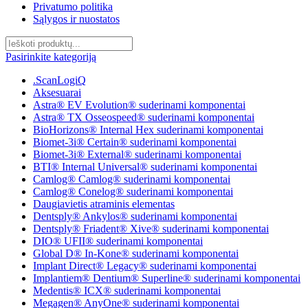
Privatumo politika
Sąlygos ir nuostatos
Pasirinkite kategoriją
.ScanLogiQ
Aksesuarai
Astra® EV Evolution® suderinami komponentai
Astra® TX Osseospeed® suderinami komponentai
BioHorizons® Internal Hex suderinami komponentai
Biomet-3i® Certain® suderinami komponentai
Biomet-3i® External® suderinami komponentai
BTI® Internal Universal® suderinami komponentai
Camlog® Camlog® suderinami komponentai
Camlog® Conelog® suderinami komponentai
Daugiavietis atraminis elementas
Dentsply® Ankylos® suderinami komponentai
Dentsply® Friadent® Xive® suderinami komponentai
DIO® UFII® suderinami komponentai
Global D® In-Kone® suderinami komponentai
Implant Direct® Legacy® suderinami komponentai
Implantiem® Dentium® Superline® suderinami komponentai
Medentis® ICX® suderinami komponentai
Megagen® AnyOne® suderinami komponentai