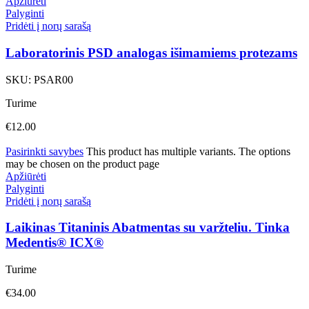
Apžiūrėti
Palyginti
Pridėti į norų sarašą
Laboratorinis PSD analogas išimamiems protezams
SKU:
PSAR00
Turime
€
12.00
Pasirinkti savybes
This product has multiple variants. The options
may be chosen on the product page
Apžiūrėti
Palyginti
Pridėti į norų sarašą
Laikinas Titaninis Abatmentas su varžteliu. Tinka
Medentis® ICX®
Turime
€
34.00