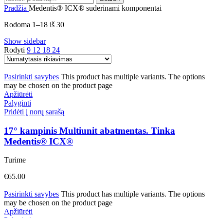
Pradžia
Medentis® ICX® suderinami komponentai
Rodoma 1–18 iš 30
Show sidebar
Rodyti
9
12
18
24
Pasirinkti savybes
This product has multiple variants. The options
may be chosen on the product page
Apžiūrėti
Palyginti
Pridėti į norų sarašą
17° kampinis Multiunit abatmentas. Tinka
Medentis® ICX®
Turime
€
65.00
Pasirinkti savybes
This product has multiple variants. The options
may be chosen on the product page
Apžiūrėti