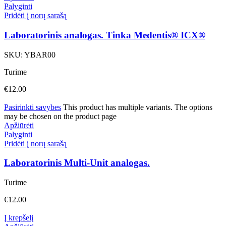
Palyginti
Pridėti į norų sarašą
Laboratorinis analogas. Tinka Medentis® ICX®
SKU:
YBAR00
Turime
€
12.00
Pasirinkti savybes
This product has multiple variants. The options
may be chosen on the product page
Apžiūrėti
Palyginti
Pridėti į norų sarašą
Laboratorinis Multi-Unit analogas.
Turime
€
12.00
Į krepšelį