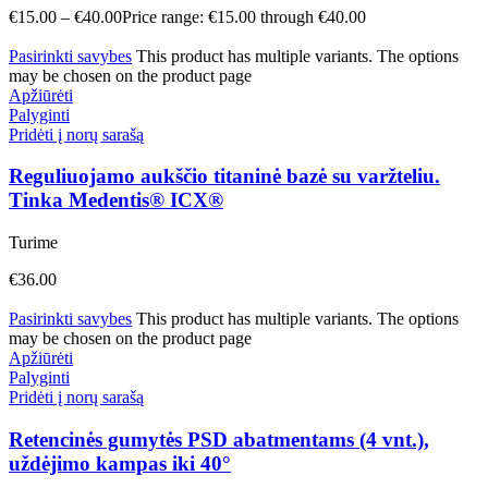
€
15.00
–
€
40.00
Price range: €15.00 through €40.00
Pasirinkti savybes
This product has multiple variants. The options
may be chosen on the product page
Apžiūrėti
Palyginti
Pridėti į norų sarašą
Reguliuojamo aukščio titaninė bazė su varžteliu.
Tinka Medentis® ICX®
Turime
€
36.00
Pasirinkti savybes
This product has multiple variants. The options
may be chosen on the product page
Apžiūrėti
Palyginti
Pridėti į norų sarašą
Retencinės gumytės PSD abatmentams (4 vnt.),
uždėjimo kampas iki 40°