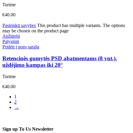
Turime
€
40.00
Pasirinkti savybes
This product has multiple variants. The options
may be chosen on the product page
Apžiūrėti
Palyginti
Pridėti į norų sarašą
Retencinės gumytės PSD abatmentams (8 vnt.),
uždėjimo kampas iki 20°
Turime
€
40.00
1
2
→
Sign up To Us Newsletter