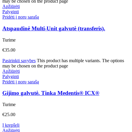
may be chosen on the product page
Apžiūrėti
Palyginti
Pridėti į norų sarašą
Atspaudinė Multi-Unit galvutė (transferis).
Turime
€
35.00
Pasirinkti savybes
This product has multiple variants. The options
may be chosen on the product page
Apžiūrėti
Palyginti
Pridėti į norų sarašą
Gijimo galvutė. Tinka Medentis® ICX®
Turime
€
25.00
Į krepšelį
Apžiūrėti