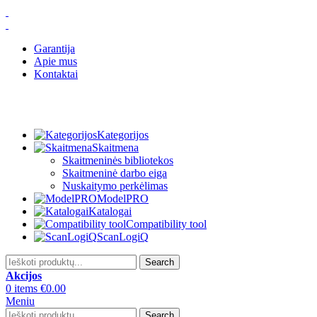
Garantija
Apie mus
Kontaktai
Kategorijos
Skaitmena
Skaitmeninės bibliotekos
Skaitmeninė darbo eiga
Nuskaitymo perkėlimas
ModelPRO
Katalogai
Compatibility tool
ScanLogiQ
Search
Akcijos
0
items
€
0.00
Meniu
Search