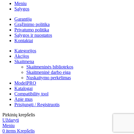
Meniu
Sąlygos
Garantija
Grąžinimo politika
Privatumo politika
Sąlygos ir nuostatos
Kontaktai
Kategorijos
Akcijos
Skaitmena
Skaitmeninės bibliotekos
Skaitmeninė darbo eiga
Nuskaitymo perkėlimas
ModelPRO
Katalogai
Compatibility tool
Apie mus
Prisijungti / Registruotis
Pirkinių krepšelis
Uždaryti
Meniu
0
items
Krepšelis