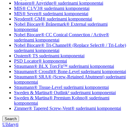
Megagen® Anyridge® suderinami komponentai
MIS® C1/V3® suderinami komponentai
MIS® Seven® suderinami komponentai
Neodent® GM® suderinami komponentai
Nobel Biocare® Brånemark® External suderinami
komponentai
Nobel Biocare® CC Conical Connection / Active®
suderinami komponentai
Nobel Biocare® Tri-Channel® (Replace Select® / Tri-Lobe)
suderinami komponentai
Osstem® TS suderinami komponentai
PSD Locator® komponentai
Straumann® BLX TorcFit™ suderinami komponentai
Straumann® Crossfit® Bone-Level suderinami komponentai
Straumann® SRA® (Screw-Retained Abutment) suderinami
komponentai
Straumann® Tissue-Level suderinami komponentai
Sweden & Martina® Outlink² suderinami komponentai
Sweden & Martina® Premium Kohno® suderinami
komponentai
Zimmer® Tapered Screw-Vent® suderinami komponentai
Search
Uždaryti