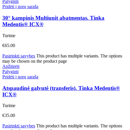
Palyginti
Pridėti į norų sarašą
30° kampinis Multiunit abatmentas. Tinka
Medentis® ICX®
Turime
€
65.00
Pasirinkti savybes
This product has multiple variants. The options
may be chosen on the product page
Apžiūrėti
Palyginti
Pridėti į norų sarašą
Atspaudinė galvutė (transferis). Tinka Medentis®
ICX®
Turime
€
35.00
Pasirinkti savybes
This product has multiple variants. The options