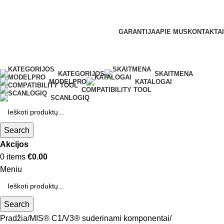
GARANTIJA
APIE MUS
KONTAKTAI
KATEGORIJOS
SKAITMENA
MODELPRO
KATALOGAI
COMPATIBILITY TOOL
SCANLOGIQ
Search
Akcijos
0
items
€
0.00
Meniu
Search
Pradžia
MIS® C1/V3® suderinami komponentai