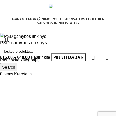
GARANTIJA
GRĄŽINIMO POLITIKA
PRIVATUMO POLITIKA
SĄLYGOS IR NUOSTATOS
PSD gamybos rinkinys
€
15.00
–
€
40.00
Pasirinkite
PIRKTI DABAR
Pasirinkite kategoriją
Search
Meniu
0
items
Krepšelis