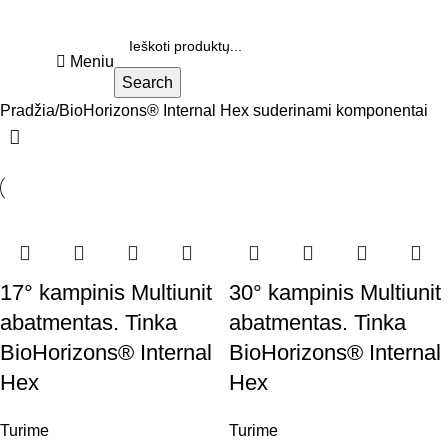
Meniu
Search
Pradžia
BioHorizons® Internal Hex suderinami komponentai
17° kampinis Multiunit
30° kampinis Multiunit
abatmentas. Tinka
abatmentas. Tinka
BioHorizons® Internal
BioHorizons® Internal
Hex
Hex
Turime
Turime