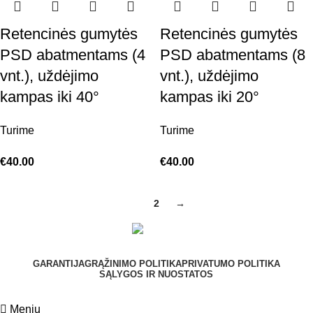
Retencinės gumytės
Retencinės gumytės
PSD abatmentams (4
PSD abatmentams (8
vnt.), uždėjimo
vnt.), uždėjimo
kampas iki 40°
kampas iki 20°
Turime
Turime
€
40.00
€
40.00
1
2
→
GARANTIJA
GRĄŽINIMO POLITIKA
PRIVATUMO POLITIKA
SĄLYGOS IR NUOSTATOS
Meniu