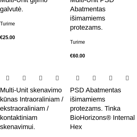
galvutė.
Abatmentas
išimamiems
Turime
protezams.
€
25.00
Turime
€
60.00
Multi-Unit skenavimo
PSD Abatmentas
kūnas Intraoraliniam /
išimamiems
ekstraoraliniam /
protezams. Tinka
kontaktiniam
BioHorizons® Internal
skenavimui.
Hex