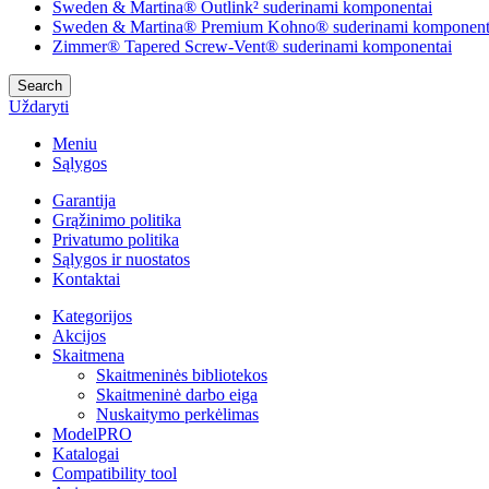
Sweden & Martina® Outlink² suderinami komponentai
Sweden & Martina® Premium Kohno® suderinami komponent
Zimmer® Tapered Screw-Vent® suderinami komponentai
Search
Uždaryti
Meniu
Sąlygos
Garantija
Grąžinimo politika
Privatumo politika
Sąlygos ir nuostatos
Kontaktai
Kategorijos
Akcijos
Skaitmena
Skaitmeninės bibliotekos
Skaitmeninė darbo eiga
Nuskaitymo perkėlimas
ModelPRO
Katalogai
Compatibility tool