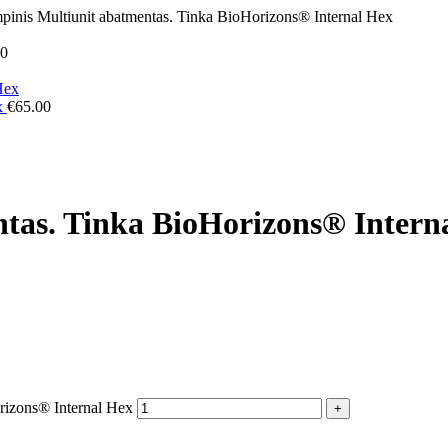
pinis Multiunit abatmentas. Tinka BioHorizons® Internal Hex
00
ex
€
65.00
ntas. Tinka BioHorizons® Intern
orizons® Internal Hex