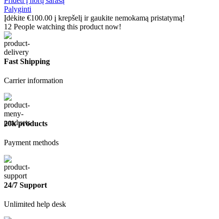
Pridėti į norų sarašą
Palyginti
Įdėkite
€
100.00
į krepšelį ir gaukite nemokamą pristatymą!
12
People watching this product now!
Fast Shipping
Carrier information
20k products
Payment methods
24/7 Support
Unlimited help desk