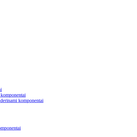
i
 komponentai
uderinami komponentai
omponentai