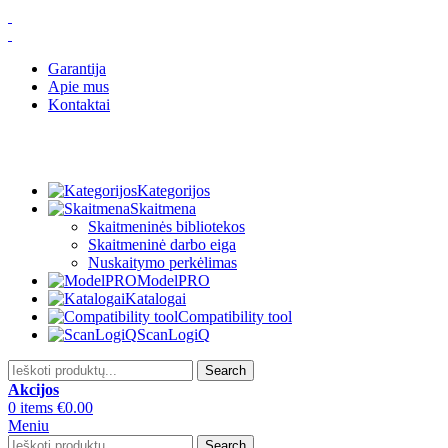
Garantija
Apie mus
Kontaktai
Kategorijos
Skaitmena
Skaitmeninės bibliotekos
Skaitmeninė darbo eiga
Nuskaitymo perkėlimas
ModelPRO
Katalogai
Compatibility tool
ScanLogiQ
Search
Akcijos
0
items
€
0.00
Meniu
Search