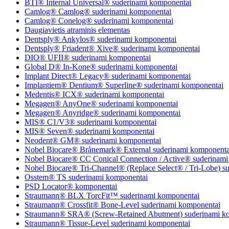
BTI® Internal Universal® suderinami komponentai
Camlog® Camlog® suderinami komponentai
Camlog® Conelog® suderinami komponentai
Daugiavietis atraminis elementas
Dentsply® Ankylos® suderinami komponentai
Dentsply® Friadent® Xive® suderinami komponentai
DIO® UFII® suderinami komponentai
Global D® In-Kone® suderinami komponentai
Implant Direct® Legacy® suderinami komponentai
Implantiem® Dentium® Superline® suderinami komponentai
Medentis® ICX® suderinami komponentai
Megagen® AnyOne® suderinami komponentai
Megagen® Anyridge® suderinami komponentai
MIS® C1/V3® suderinami komponentai
MIS® Seven® suderinami komponentai
Neodent® GM® suderinami komponentai
Nobel Biocare® Brånemark® External suderinami komponenta
Nobel Biocare® CC Conical Connection / Active® suderinami
Nobel Biocare® Tri-Channel® (Replace Select® / Tri-Lobe) s
Osstem® TS suderinami komponentai
PSD Locator® komponentai
Straumann® BLX TorcFit™ suderinami komponentai
Straumann® Crossfit® Bone-Level suderinami komponentai
Straumann® SRA® (Screw-Retained Abutment) suderinami k
Straumann® Tissue-Level suderinami komponentai