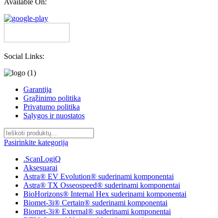
Available On:
Social Links:
Garantija
Grąžinimo politika
Privatumo politika
Sąlygos ir nuostatos
Pasirinkite kategoriją
.ScanLogiQ
Aksesuarai
Astra® EV Evolution® suderinami komponentai
Astra® TX Osseospeed® suderinami komponentai
BioHorizons® Internal Hex suderinami komponentai
Biomet-3i® Certain® suderinami komponentai
Biomet-3i® External® suderinami komponentai