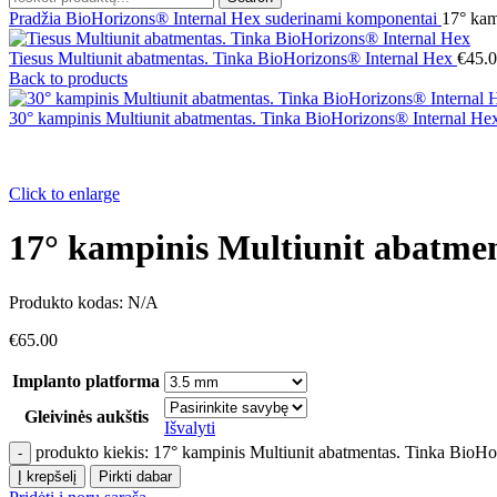
Pradžia
BioHorizons® Internal Hex suderinami komponentai
17° kam
Tiesus Multiunit abatmentas. Tinka BioHorizons® Internal Hex
€
45.
Back to products
30° kampinis Multiunit abatmentas. Tinka BioHorizons® Internal H
Click to enlarge
17° kampinis Multiunit abatme
Produkto kodas:
N/A
€
65.00
Implanto platforma
Gleivinės aukštis
Išvalyti
produkto kiekis: 17° kampinis Multiunit abatmentas. Tinka BioH
Į krepšelį
Pirkti dabar