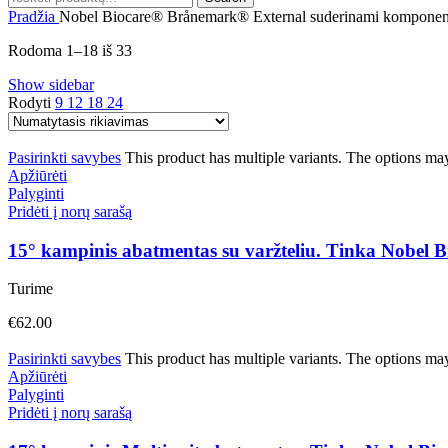
Pradžia
Nobel Biocare® Brånemark® External suderinami komponen
Rodoma 1–18 iš 33
Show sidebar
Rodyti
9
12
18
24
Pasirinkti savybes
This product has multiple variants. The options ma
Apžiūrėti
Palyginti
Pridėti į norų sarašą
15° kampinis abatmentas su varžteliu. Tinka Nobel
Turime
€
62.00
Pasirinkti savybes
This product has multiple variants. The options ma
Apžiūrėti
Palyginti
Pridėti į norų sarašą