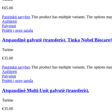
€
65.00
Pasirinkti savybes
This product has multiple variants. The options ma
Apžiūrėti
Palyginti
Pridėti į norų sarašą
Atspaudinė galvutė (transferis). Tinka Nobel Bioca
Turime
€
35.00
Pasirinkti savybes
This product has multiple variants. The options ma
Apžiūrėti
Palyginti
Pridėti į norų sarašą
Atspaudinė Multi-Unit galvutė (transferis).
Turime
€
35.00