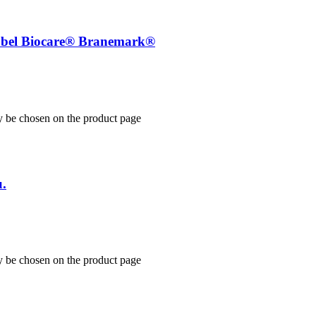
Nobel Biocare® Branemark®
y be chosen on the product page
u.
y be chosen on the product page