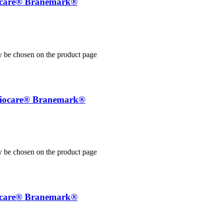
iocare® Branemark®
y be chosen on the product page
 Biocare® Branemark®
y be chosen on the product page
iocare® Branemark®