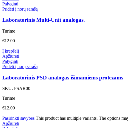
Palyginti
Pridėti į norų sarašą
Laboratorinis Multi-Unit analogas.
Turime
€
12.00
Į krepšelį
Apžiūrėti
Palyginti
Pridėti į norų sarašą
Laboratorinis PSD analogas išimamiems protezams
SKU:
PSAR00
Turime
€
12.00
Pasirinkti savybes
This product has multiple variants. The options ma
Apžiūrėti