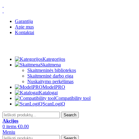
Garantija
Apie mus
Kontaktai
Kategorijos
Skaitmena
Skaitmeninės bibliotekos
Skaitmeninė darbo eiga
Nuskaitymo perkėlimas
ModelPRO
Katalogai
Compatibility tool
ScanLogiQ
Search
Akcijos
0
items
€
0.00
Meniu
Search