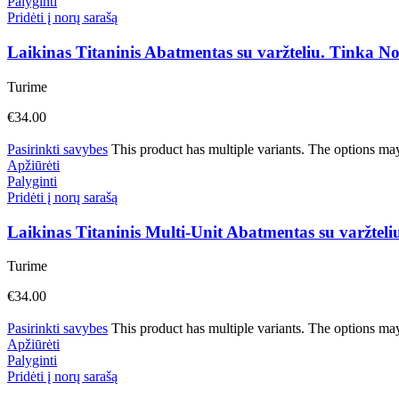
Palyginti
Pridėti į norų sarašą
Laikinas Titaninis Abatmentas su varžteliu. Tinka 
Turime
€
34.00
Pasirinkti savybes
This product has multiple variants. The options ma
Apžiūrėti
Palyginti
Pridėti į norų sarašą
Laikinas Titaninis Multi-Unit Abatmentas su varžteli
Turime
€
34.00
Pasirinkti savybes
This product has multiple variants. The options ma
Apžiūrėti
Palyginti
Pridėti į norų sarašą