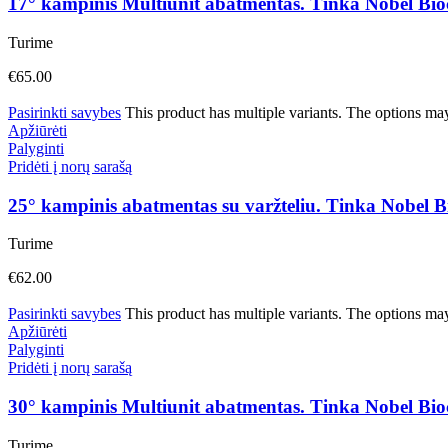
17° kampinis Multiunit abatmentas. Tinka Nobel B
Turime
€
65.00
Pasirinkti savybes
This product has multiple variants. The options ma
Apžiūrėti
Palyginti
Pridėti į norų sarašą
25° kampinis abatmentas su varžteliu. Tinka Nobel
Turime
€
62.00
Pasirinkti savybes
This product has multiple variants. The options ma
Apžiūrėti
Palyginti
Pridėti į norų sarašą
30° kampinis Multiunit abatmentas. Tinka Nobel B
Turime