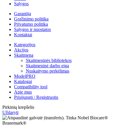
Sąlygos
Garantija
Grąžinimo politika
Privatumo politika
Sąlygos ir nuostatos
Kontaktai
Kategorijos
Akcijos
Skaitmena
Skaitmeninės bibliotekos
Skaitmeninė darbo eiga
Nuskaitymo perkėlimas
ModelPRO
Katalogai
Compatibility tool
Apie mus
Prisijungti / Registruotis
Pirkinių krepšelis
Uždaryti