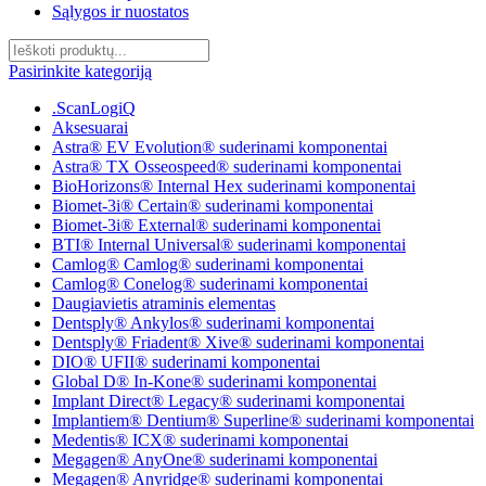
Sąlygos ir nuostatos
Pasirinkite kategoriją
.ScanLogiQ
Aksesuarai
Astra® EV Evolution® suderinami komponentai
Astra® TX Osseospeed® suderinami komponentai
BioHorizons® Internal Hex suderinami komponentai
Biomet-3i® Certain® suderinami komponentai
Biomet-3i® External® suderinami komponentai
BTI® Internal Universal® suderinami komponentai
Camlog® Camlog® suderinami komponentai
Camlog® Conelog® suderinami komponentai
Daugiavietis atraminis elementas
Dentsply® Ankylos® suderinami komponentai
Dentsply® Friadent® Xive® suderinami komponentai
DIO® UFII® suderinami komponentai
Global D® In-Kone® suderinami komponentai
Implant Direct® Legacy® suderinami komponentai
Implantiem® Dentium® Superline® suderinami komponentai
Medentis® ICX® suderinami komponentai
Megagen® AnyOne® suderinami komponentai
Megagen® Anyridge® suderinami komponentai