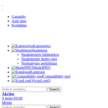
Garantija
Apie mus
Kontaktai
Kategorijos
Skaitmena
Skaitmeninės bibliotekos
Skaitmeninė darbo eiga
Nuskaitymo perkėlimas
ModelPRO
Katalogai
Compatibility tool
ScanLogiQ
Search
Akcijos
0
items
€
0.00
Meniu
Search