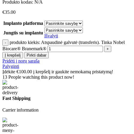
Produkto kodas:
N/A
€
35.00
Implanto platforma
Jungtis su implantu
Išvalyti
produkto kiekis: Atspaudinė galvutė (transferis). Tinka Nobel
Biocare® Branemark®
Į krepšelį
Pirkti dabar
Pridėti į norų sarašą
Palyginti
Įdėkite
€
100.00
į krepšelį ir gaukite nemokamą pristatymą!
13
People watching this product now!
Fast Shipping
Carrier information