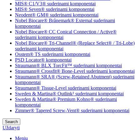
MIS® C1/V3® suderinami komponentai
MIS® Seven® suderinami komponentai
Neodent® GM® suderinami komponentai
Nobel Biocare® Brånemark® External suderinami
komponentai
Nobel Biocare® CC Conical Connection / Active®
suderinami komponentai
Nobel Biocare® Tri-Channel® (Replace Select® / Tri-Lobe)
suderinami komponentai
Osstem® TS suderinami komponentai
PSD Locator® komponentai
Straumann® BLX TorcFit™ suderinami komponentai
Straumann® Crossfit® Bone-Level suderinami komponentai
Straumann® SRA® (Screw-Retained Abutment) suderinami
komponentai
Straumann® Tissue-Level suderinami komponentai
Sweden & Martina® Outlink² suderinami komponentai
Sweden & Martina® Premium Kohno® suderinami
komponentai
Zimmer® Tapered Screw-Vent® suderinami komponentai
Search
Uždaryti
Meniu