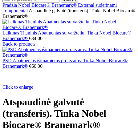
Pradžia
Nobel Biocare® Brånemark® External suderinami
komponentai
Atspaudinė galvutė (transferis). Tinka Nobel Biocare®
Branemark®
Laikinas Titaninis Abatmentas su varžteliu. Tinka Nobel Biocare®
Branemark®
€
34.00
Back to products
PSD Abatmentas išimamiems protezams. Tinka Nobel Biocare®
Branemark®
€
60.00
Click to enlarge
Atspaudinė galvutė
(transferis). Tinka Nobel
Biocare® Branemark®