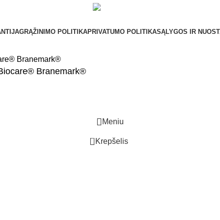
NTIJA
GRĄŽINIMO POLITIKA
PRIVATUMO POLITIKA
SĄLYGOS IR NUOS
el Biocare® Branemark®
Meniu
0
Krepšelis