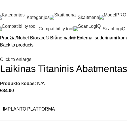
Kategorijos
Skaitmena
Compatibility tool
ScanLogiQ
Pradžia
Nobel Biocare® Brånemark® External suderinami kom
Back to products
Click to enlarge
Laikinas Titaninis Abatmenta
Produkto kodas:
N/A
€
34.00
IMPLANTO PLATFORMA