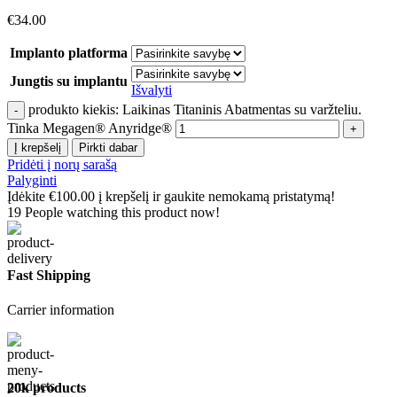
€
34.00
Implanto platforma
Jungtis su implantu
Išvalyti
produkto kiekis: Laikinas Titaninis Abatmentas su varžteliu.
Tinka Megagen® Anyridge®
Į krepšelį
Pirkti dabar
Pridėti į norų sarašą
Palyginti
Įdėkite
€
100.00
į krepšelį ir gaukite nemokamą pristatymą!
19
People watching this product now!
Fast Shipping
Carrier information
20k products