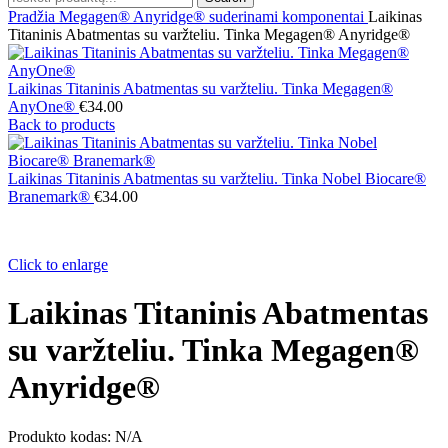
Pradžia
Megagen® Anyridge® suderinami komponentai
Laikinas
Titaninis Abatmentas su varžteliu. Tinka Megagen® Anyridge®
Laikinas Titaninis Abatmentas su varžteliu. Tinka Megagen®
AnyOne®
€
34.00
Back to products
Laikinas Titaninis Abatmentas su varžteliu. Tinka Nobel Biocare®
Branemark®
€
34.00
Click to enlarge
Laikinas Titaninis Abatmentas
su varžteliu. Tinka Megagen®
Anyridge®
Produkto kodas:
N/A