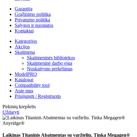
Garantija
Grąžinimo politika
Privatumo politika
Sąlygos ir nuostatos
Kontaktai
Kategorijos
Akcijos
Skaitmena
Skaitmeninės bibliotekos
Skaitmeninė darbo eiga
Nuskaitymo perkėlimas
ModelPRO
Katalogai
Compatibility tool
Apie mus
Prisijungti / Registruotis
Pirkinių krepšelis
Uždaryti
Laikinas Titaninis Abatmentas su varžteliu. Tinka Megagen®