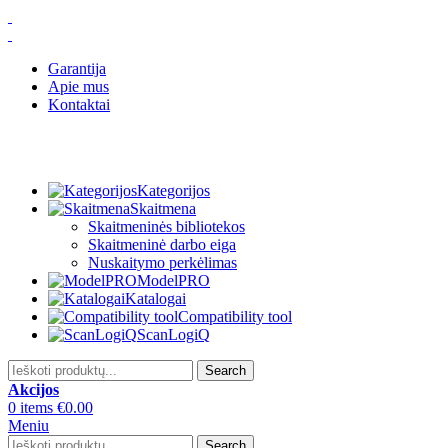
Garantija
Apie mus
Kontaktai
Kategorijos
Skaitmena
Skaitmeninės bibliotekos
Skaitmeninė darbo eiga
Nuskaitymo perkėlimas
ModelPRO
Katalogai
Compatibility tool
ScanLogiQ
Search
Akcijos
0
items
€
0.00
Meniu
Search