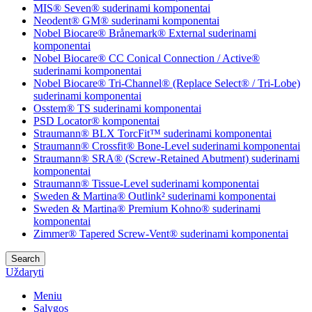
MIS® Seven® suderinami komponentai
Neodent® GM® suderinami komponentai
Nobel Biocare® Brånemark® External suderinami
komponentai
Nobel Biocare® CC Conical Connection / Active®
suderinami komponentai
Nobel Biocare® Tri-Channel® (Replace Select® / Tri-Lobe)
suderinami komponentai
Osstem® TS suderinami komponentai
PSD Locator® komponentai
Straumann® BLX TorcFit™ suderinami komponentai
Straumann® Crossfit® Bone-Level suderinami komponentai
Straumann® SRA® (Screw-Retained Abutment) suderinami
komponentai
Straumann® Tissue-Level suderinami komponentai
Sweden & Martina® Outlink² suderinami komponentai
Sweden & Martina® Premium Kohno® suderinami
komponentai
Zimmer® Tapered Screw-Vent® suderinami komponentai
Search
Uždaryti
Meniu
Sąlygos