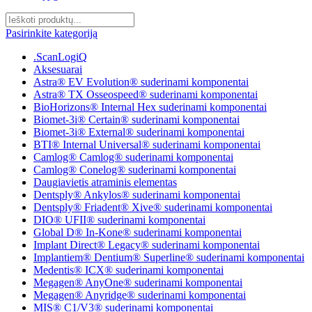
Pasirinkite kategoriją
.ScanLogiQ
Aksesuarai
Astra® EV Evolution® suderinami komponentai
Astra® TX Osseospeed® suderinami komponentai
BioHorizons® Internal Hex suderinami komponentai
Biomet-3i® Certain® suderinami komponentai
Biomet-3i® External® suderinami komponentai
BTI® Internal Universal® suderinami komponentai
Camlog® Camlog® suderinami komponentai
Camlog® Conelog® suderinami komponentai
Daugiavietis atraminis elementas
Dentsply® Ankylos® suderinami komponentai
Dentsply® Friadent® Xive® suderinami komponentai
DIO® UFII® suderinami komponentai
Global D® In-Kone® suderinami komponentai
Implant Direct® Legacy® suderinami komponentai
Implantiem® Dentium® Superline® suderinami komponentai
Medentis® ICX® suderinami komponentai
Megagen® AnyOne® suderinami komponentai
Megagen® Anyridge® suderinami komponentai
MIS® C1/V3® suderinami komponentai