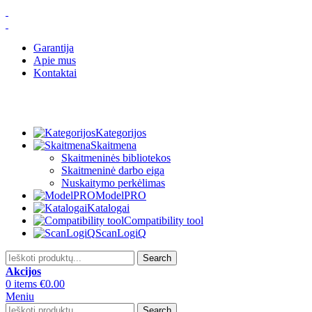
Garantija
Apie mus
Kontaktai
Kategorijos
Skaitmena
Skaitmeninės bibliotekos
Skaitmeninė darbo eiga
Nuskaitymo perkėlimas
ModelPRO
Katalogai
Compatibility tool
ScanLogiQ
Search
Akcijos
0
items
€
0.00
Meniu
Search