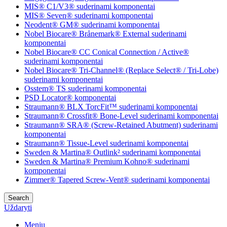
MIS® C1/V3® suderinami komponentai
MIS® Seven® suderinami komponentai
Neodent® GM® suderinami komponentai
Nobel Biocare® Brånemark® External suderinami
komponentai
Nobel Biocare® CC Conical Connection / Active®
suderinami komponentai
Nobel Biocare® Tri-Channel® (Replace Select® / Tri-Lobe)
suderinami komponentai
Osstem® TS suderinami komponentai
PSD Locator® komponentai
Straumann® BLX TorcFit™ suderinami komponentai
Straumann® Crossfit® Bone-Level suderinami komponentai
Straumann® SRA® (Screw-Retained Abutment) suderinami
komponentai
Straumann® Tissue-Level suderinami komponentai
Sweden & Martina® Outlink² suderinami komponentai
Sweden & Martina® Premium Kohno® suderinami
komponentai
Zimmer® Tapered Screw-Vent® suderinami komponentai
Search
Uždaryti
Meniu