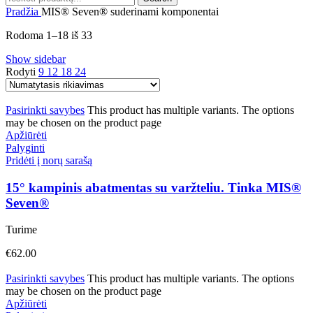
Pradžia
MIS® Seven® suderinami komponentai
Rodoma 1–18 iš 33
Show sidebar
Rodyti
9
12
18
24
Pasirinkti savybes
This product has multiple variants. The options
may be chosen on the product page
Apžiūrėti
Palyginti
Pridėti į norų sarašą
15° kampinis abatmentas su varžteliu. Tinka MIS®
Seven®
Turime
€
62.00
Pasirinkti savybes
This product has multiple variants. The options
may be chosen on the product page
Apžiūrėti