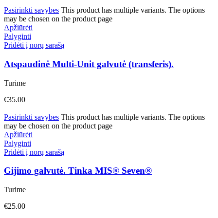
Pasirinkti savybes
This product has multiple variants. The options
may be chosen on the product page
Apžiūrėti
Palyginti
Pridėti į norų sarašą
Atspaudinė Multi-Unit galvutė (transferis).
Turime
€
35.00
Pasirinkti savybes
This product has multiple variants. The options
may be chosen on the product page
Apžiūrėti
Palyginti
Pridėti į norų sarašą
Gijimo galvutė. Tinka MIS® Seven®
Turime
€
25.00