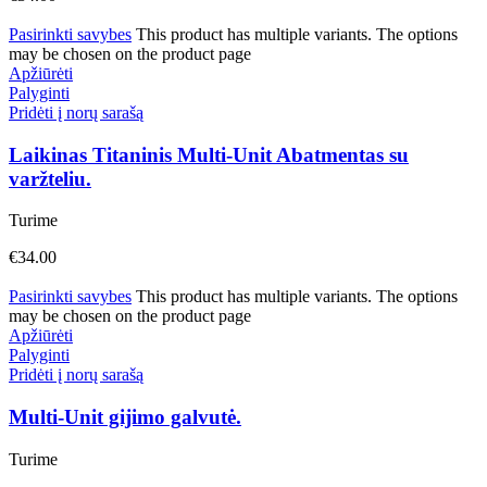
Pasirinkti savybes
This product has multiple variants. The options
may be chosen on the product page
Apžiūrėti
Palyginti
Pridėti į norų sarašą
Laikinas Titaninis Multi-Unit Abatmentas su
varžteliu.
Turime
€
34.00
Pasirinkti savybes
This product has multiple variants. The options
may be chosen on the product page
Apžiūrėti
Palyginti
Pridėti į norų sarašą
Multi-Unit gijimo galvutė.
Turime