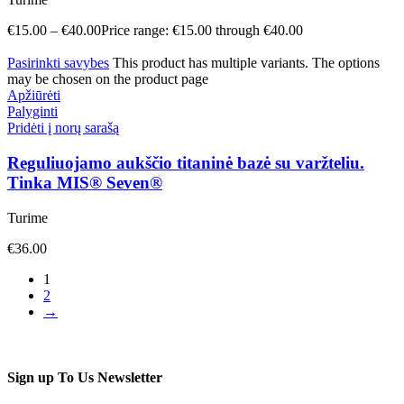
€
15.00
–
€
40.00
Price range: €15.00 through €40.00
Pasirinkti savybes
This product has multiple variants. The options
may be chosen on the product page
Apžiūrėti
Palyginti
Pridėti į norų sarašą
Reguliuojamo aukščio titaninė bazė su varžteliu.
Tinka MIS® Seven®
Turime
€
36.00
1
2
→
Sign up To Us Newsletter