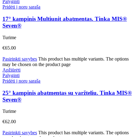
Palyginti
Pridėti į norų sarašą
17° kampinis Multiunit abatmentas. Tinka MIS®
Seven®
Turime
€
65.00
Pasirinkti savybes
This product has multiple variants. The options
may be chosen on the product page
Apžiūrėti
Palyginti
Pridėti į norų sarašą
25° kampinis abatmentas su varžteliu. Tinka MIS®
Seven®
Turime
€
62.00
Pasirinkti savybes
This product has multiple variants. The options