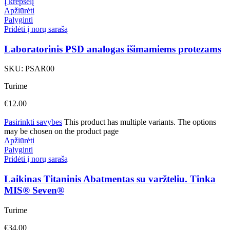
Į krepšelį
Apžiūrėti
Palyginti
Pridėti į norų sarašą
Laboratorinis PSD analogas išimamiems protezams
SKU:
PSAR00
Turime
€
12.00
Pasirinkti savybes
This product has multiple variants. The options
may be chosen on the product page
Apžiūrėti
Palyginti
Pridėti į norų sarašą
Laikinas Titaninis Abatmentas su varžteliu. Tinka
MIS® Seven®
Turime
€
34.00