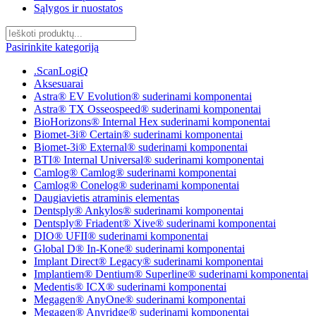
Sąlygos ir nuostatos
Pasirinkite kategoriją
.ScanLogiQ
Aksesuarai
Astra® EV Evolution® suderinami komponentai
Astra® TX Osseospeed® suderinami komponentai
BioHorizons® Internal Hex suderinami komponentai
Biomet-3i® Certain® suderinami komponentai
Biomet-3i® External® suderinami komponentai
BTI® Internal Universal® suderinami komponentai
Camlog® Camlog® suderinami komponentai
Camlog® Conelog® suderinami komponentai
Daugiavietis atraminis elementas
Dentsply® Ankylos® suderinami komponentai
Dentsply® Friadent® Xive® suderinami komponentai
DIO® UFII® suderinami komponentai
Global D® In-Kone® suderinami komponentai
Implant Direct® Legacy® suderinami komponentai
Implantiem® Dentium® Superline® suderinami komponentai
Medentis® ICX® suderinami komponentai
Megagen® AnyOne® suderinami komponentai
Megagen® Anyridge® suderinami komponentai