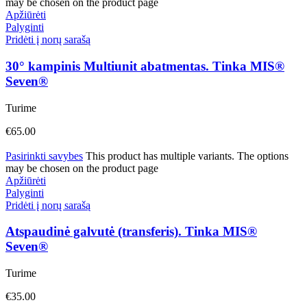
may be chosen on the product page
Apžiūrėti
Palyginti
Pridėti į norų sarašą
30° kampinis Multiunit abatmentas. Tinka MIS®
Seven®
Turime
€
65.00
Pasirinkti savybes
This product has multiple variants. The options
may be chosen on the product page
Apžiūrėti
Palyginti
Pridėti į norų sarašą
Atspaudinė galvutė (transferis). Tinka MIS®
Seven®
Turime
€
35.00