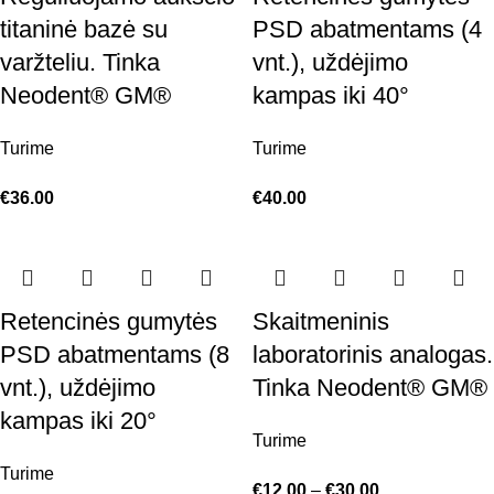
titaninė bazė su
PSD abatmentams (4
varžteliu. Tinka
vnt.), uždėjimo
Neodent® GM®
kampas iki 40°
Turime
Turime
€
36.00
€
40.00
Retencinės gumytės
Skaitmeninis
PSD abatmentams (8
laboratorinis analogas.
vnt.), uždėjimo
Tinka Neodent® GM®
kampas iki 20°
Turime
Turime
€
12.00
–
€
30.00