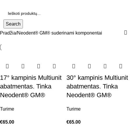
Search
Pradžia
Neodent® GM® suderinami komponentai
17° kampinis Multiunit
30° kampinis Multiunit
abatmentas. Tinka
abatmentas. Tinka
Neodent® GM®
Neodent® GM®
Turime
Turime
€
65.00
€
65.00