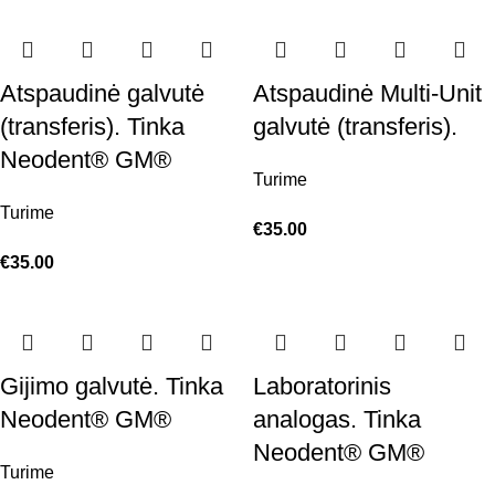
Atspaudinė galvutė
Atspaudinė Multi-Unit
(transferis). Tinka
galvutė (transferis).
Neodent® GM®
Turime
Turime
€
35.00
€
35.00
Gijimo galvutė. Tinka
Laboratorinis
Neodent® GM®
analogas. Tinka
Neodent® GM®
Turime