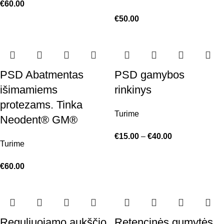
€
60.00
€
50.00
PSD Abatmentas
PSD gamybos
išimamiems
rinkinys
protezams. Tinka
Turime
Neodent® GM®
€
15.00
–
€
40.00
Turime
€
60.00
Reguliuojamo aukščio
Retencinės gumytės