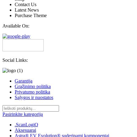
Contact Us
Latest News
Purchase Theme
Available On:
Social Links:
Garantija
Grąžinimo politika
Privatumo politika
Sąlygos ir nuostatos
Pasirinkite kategoriją
.ScanLogiQ
Aksesuarai
Astra® EV Evolution® suderinami komponentai