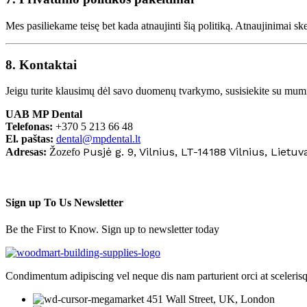
Mes pasiliekame teisę bet kada atnaujinti šią politiką. Atnaujinimai s
8. Kontaktai
Jeigu turite klausimų dėl savo duomenų tvarkymo, susisiekite su mum
UAB MP Dental
Telefonas:
+370 5 213 66 48
El. paštas:
dental@mpdental.lt
Pusjė g. 9, Vilnius, LT-14188 Vilnius, Lietuv
Adresas:
Žozefo
Sign up To Us Newsletter
Be the First to Know. Sign up to newsletter today
Condimentum adipiscing vel neque dis nam parturient orci at sceleris
451 Wall Street, UK, London