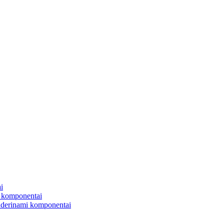
i
 komponentai
uderinami komponentai