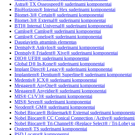
Astra® TX Osseospeed® suderinami komponentai
BioHorizons® Internal Hex suderinami komponentai
Biomet-3i® Certain® suderinami komponentai
Biomet-3i® External® suderinami komponentai
BTI® Internal Universal® suderinami komponentai
Camlog® Camlog® suderinami komponentai
Camlog® Conelog® suderinami komponentai
Daugiavietis atraminis elementas
Dentsply® Ankylos® suderinami komponentai
Dentsply® Friadent® Xive® suderinami komponentai
DIO® UFII® suderinami komponentai
Global D® In-Kone® suderinami komponentai
Implant Direct® Legacy® suderinami komponentai
Implantiem® Dentium® Superline® suderinami komponentai
Medentis® ICX® suderinami komponentai
Megagen® AnyOne® suderinami komponentai
Megagen® Anyridge® suderinami komponentai
MIS® C1/V3® suderinami komponentai
MIS® Seven® suderinami komponentai
Neodent® GM® suderinami komponentai
Nobel Biocare® Brånemark® External suderinami komponenta
Nobel Biocare® CC Conical Connection / Active® suderinami
Nobel Biocare® Tri-Channel® (Replace Select® / Tri-Lobe) s
Osstem® TS suderinami komponentai
PSD Locator® komponentai