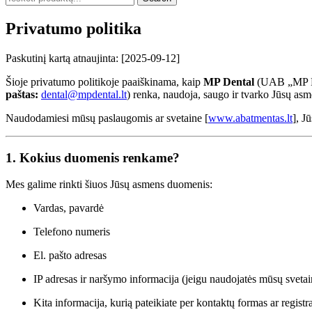
Privatumo politika
Paskutinį kartą atnaujinta: [2025-09-12]
Šioje privatumo politikoje paaiškinama, kaip
MP Dental
(UAB „MP De
paštas:
dental@mpdental.lt
) renka,
naudoja, saugo ir tvarko Jūsų as
Naudodamiesi mūsų paslaugomis ar svetaine [
www.abatmentas.lt
], J
1. Kokius duomenis renkame?
Mes galime rinkti šiuos Jūsų asmens duomenis:
Vardas, pavardė
Telefono numeris
El. pašto adresas
IP adresas ir naršymo informacija (jeigu naudojatės mūsų svetai
Kita informacija, kurią pateikiate per kontaktų formas ar registr