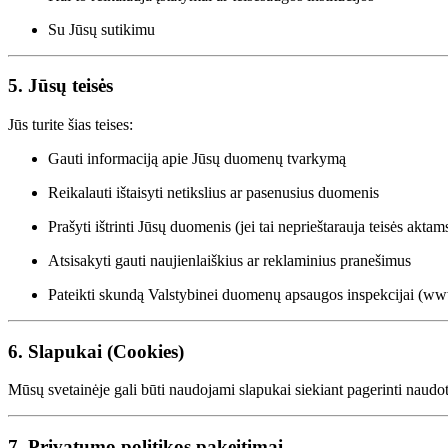
Su Jūsų sutikimu
5. Jūsų teisės
Jūs turite šias teises:
Gauti informaciją apie Jūsų duomenų tvarkymą
Reikalauti ištaisyti netikslius ar pasenusius duomenis
Prašyti ištrinti Jūsų duomenis (jei tai neprieštarauja teisės aktam
Atsisakyti gauti naujienlaiškius ar reklaminius pranešimus
Pateikti skundą Valstybinei duomenų apsaugos inspekcijai (
www
6. Slapukai (Cookies)
Mūsų svetainėje gali būti naudojami slapukai siekiant pagerinti naudotoj
7. Privatumo politikos pakeitimai