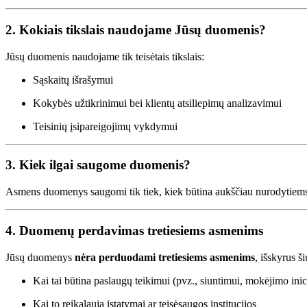
2. Kokiais tikslais naudojame Jūsų duomenis?
Jūsų duomenis naudojame tik teisėtais tikslais:
Sąskaitų išrašymui
Kokybės užtikrinimui bei klientų atsiliepimų analizavimui
Teisinių įsipareigojimų vykdymui
3. Kiek ilgai saugome duomenis?
Asmens duomenys saugomi tik tiek, kiek būtina aukščiau nurodytiems ti
4. Duomenų perdavimas tretiesiems asmenims
Jūsų duomenys
nėra perduodami tretiesiems asmenims
, išskyrus š
Kai tai būtina paslaugų teikimui (pvz., siuntimui, mokėjimo inic
Kai to reikalauja įstatymai ar teisėsaugos institucijos