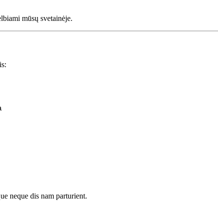
kelbiami mūsų svetainėje.
is:
a
que neque dis nam parturient.