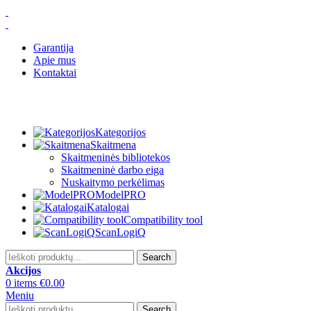
Garantija
Apie mus
Kontaktai
Kategorijos
Skaitmena
Skaitmeninės bibliotekos
Skaitmeninė darbo eiga
Nuskaitymo perkėlimas
ModelPRO
Katalogai
Compatibility tool
ScanLogiQ
Search
Akcijos
0
items
€
0.00
Meniu
Search