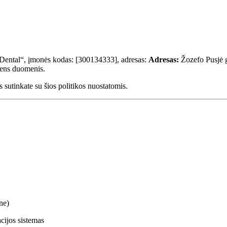
ntal“, įmonės kodas: [300134333], adresas:
Adresas:
Žozefo Pusjė g
mens duomenis.
ūs sutinkate su šios politikos nuostatomis.
ne)
acijos sistemas