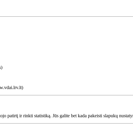
s)
.vdai.lrv.lt
)
o patirtį ir rinkti statistiką. Jūs galite bet kada pakeisti slapukų nusta