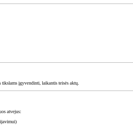
kslams įgyvendinti, laikantis teisės aktų.
iuos atvejus:
ijavimui)