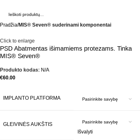
Pradžia
MIS® Seven® suderinami komponentai
Click to enlarge
PSD Abatmentas išimamiems protezams. Tinka
MIS® Seven®
Produkto kodas:
N/A
€
60.00
IMPLANTO PLATFORMA
GLEIVINĖS AUKŠTIS
Išvalyti