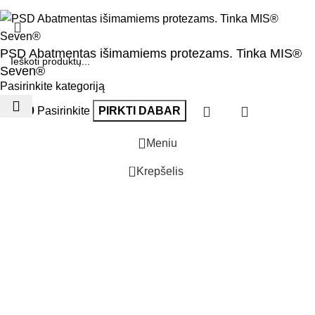
PSD Abatmentas išimamiems protezams. Tinka MIS®
Seven®
Pasirinkite kategoriją
€
60.00
Pasirinkite
PIRKTI DABAR
Meniu
0
Krepšelis