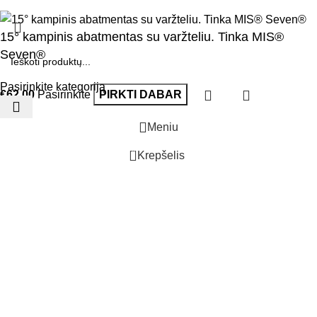
15° kampinis abatmentas su varžteliu. Tinka MIS®
Seven®
Pasirinkite kategoriją
€
62.00
Pasirinkite
PIRKTI DABAR
Meniu
0
Krepšelis