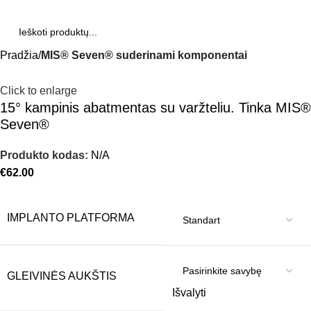
Pradžia
MIS® Seven® suderinami komponentai
Click to enlarge
15° kampinis abatmentas su varžteliu. Tinka MIS®
Seven®
Produkto kodas:
N/A
€
62.00
IMPLANTO PLATFORMA
GLEIVINĖS AUKŠTIS
Išvalyti