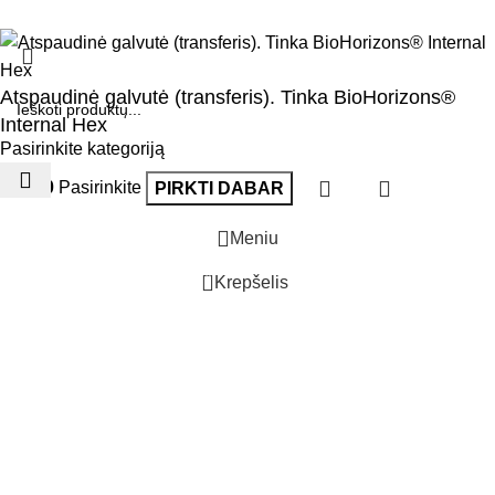
Atspaudinė galvutė (transferis). Tinka BioHorizons®
Internal Hex
Pasirinkite kategoriją
€
35.00
Pasirinkite
PIRKTI DABAR
Meniu
0
Krepšelis