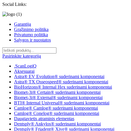
Social Links:
Garantija
Grąžinimo politika
Privatumo politika
Sąlygos ir nuostatos
Pasirinkite kategoriją
.ScanLogiQ
Aksesuarai
Astra® EV Evolution® suderinami komponentai
Astra® TX Osseospeed® suderinami komponentai
BioHorizons® Internal Hex suderinami komponentai
Biomet-3i® Certain® suderinami komponentai
Biomet-3i® External® suderinami komponentai
BTI® Internal Universal® suderinami komponentai
Camlog® Camlog® suderinami komponentai
Camlog® Conelog® suderinami komponentai
Daugiavietis atraminis elementas
Dentsply® Ankylos® suderinami komponentai
Dentsply® Friadent® Xive® suderinami komponentai