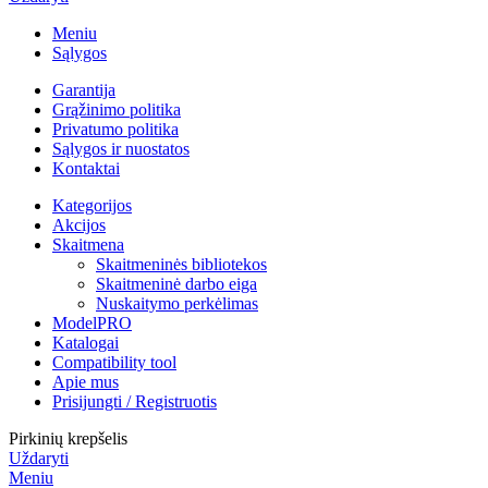
Meniu
Sąlygos
Garantija
Grąžinimo politika
Privatumo politika
Sąlygos ir nuostatos
Kontaktai
Kategorijos
Akcijos
Skaitmena
Skaitmeninės bibliotekos
Skaitmeninė darbo eiga
Nuskaitymo perkėlimas
ModelPRO
Katalogai
Compatibility tool
Apie mus
Prisijungti / Registruotis
Pirkinių krepšelis
Uždaryti
Meniu