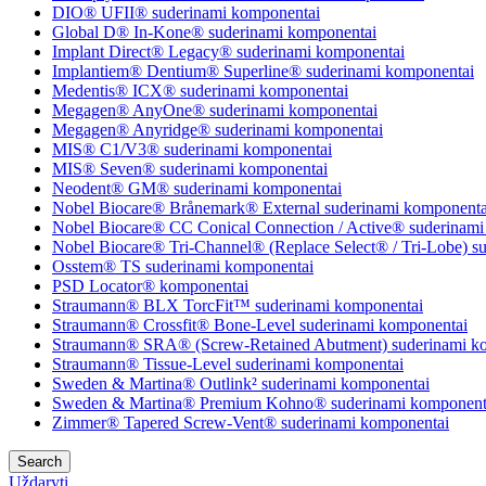
DIO® UFII® suderinami komponentai
Global D® In-Kone® suderinami komponentai
Implant Direct® Legacy® suderinami komponentai
Implantiem® Dentium® Superline® suderinami komponentai
Medentis® ICX® suderinami komponentai
Megagen® AnyOne® suderinami komponentai
Megagen® Anyridge® suderinami komponentai
MIS® C1/V3® suderinami komponentai
MIS® Seven® suderinami komponentai
Neodent® GM® suderinami komponentai
Nobel Biocare® Brånemark® External suderinami komponenta
Nobel Biocare® CC Conical Connection / Active® suderinami
Nobel Biocare® Tri-Channel® (Replace Select® / Tri-Lobe) s
Osstem® TS suderinami komponentai
PSD Locator® komponentai
Straumann® BLX TorcFit™ suderinami komponentai
Straumann® Crossfit® Bone-Level suderinami komponentai
Straumann® SRA® (Screw-Retained Abutment) suderinami k
Straumann® Tissue-Level suderinami komponentai
Sweden & Martina® Outlink² suderinami komponentai
Sweden & Martina® Premium Kohno® suderinami komponent
Zimmer® Tapered Screw-Vent® suderinami komponentai
Search
Uždaryti