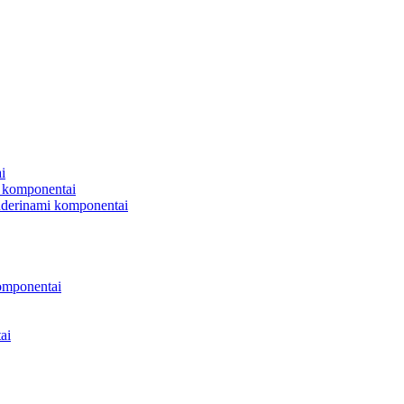
i
 komponentai
uderinami komponentai
omponentai
ai