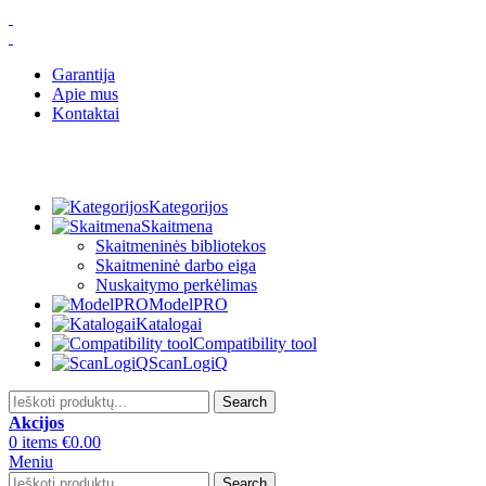
Garantija
Apie mus
Kontaktai
Kategorijos
Skaitmena
Skaitmeninės bibliotekos
Skaitmeninė darbo eiga
Nuskaitymo perkėlimas
ModelPRO
Katalogai
Compatibility tool
ScanLogiQ
Search
Akcijos
0
items
€
0.00
Meniu
Search