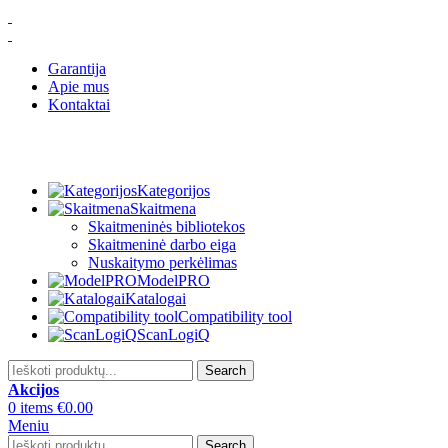
Garantija
Apie mus
Kontaktai
Kategorijos
Skaitmena
Skaitmeninės bibliotekos
Skaitmeninė darbo eiga
Nuskaitymo perkėlimas
ModelPRO
Katalogai
Compatibility tool
ScanLogiQ
Search
Akcijos
0
items
€
0.00
Meniu
Search