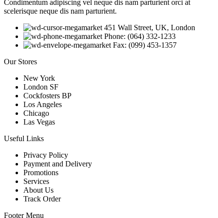
Condimentum adipiscing vel neque dis nam parturient orci at
scelerisque neque dis nam parturient.
451 Wall Street, UK, London
Phone: (064) 332-1233
Fax: (099) 453-1357
Our Stores
New York
London SF
Cockfosters BP
Los Angeles
Chicago
Las Vegas
Useful Links
Privacy Policy
Payment and Delivery
Promotions
Services
About Us
Track Order
Footer Menu