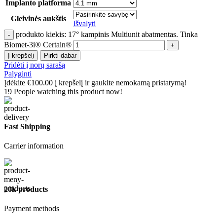
Implanto platforma
Gleivinės aukštis
Išvalyti
produkto kiekis: 17° kampinis Multiunit abatmentas. Tinka
Biomet-3i® Certain®
Į krepšelį
Pirkti dabar
Pridėti į norų sarašą
Palyginti
Įdėkite
€
100.00
į krepšelį ir gaukite nemokamą pristatymą!
19
People watching this product now!
Fast Shipping
Carrier information
20k products
Payment methods