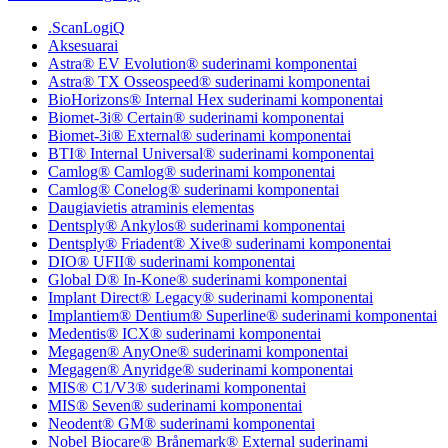
.ScanLogiQ
Aksesuarai
Astra® EV Evolution® suderinami komponentai
Astra® TX Osseospeed® suderinami komponentai
BioHorizons® Internal Hex suderinami komponentai
Biomet-3i® Certain® suderinami komponentai
Biomet-3i® External® suderinami komponentai
BTI® Internal Universal® suderinami komponentai
Camlog® Camlog® suderinami komponentai
Camlog® Conelog® suderinami komponentai
Daugiavietis atraminis elementas
Dentsply® Ankylos® suderinami komponentai
Dentsply® Friadent® Xive® suderinami komponentai
DIO® UFII® suderinami komponentai
Global D® In-Kone® suderinami komponentai
Implant Direct® Legacy® suderinami komponentai
Implantiem® Dentium® Superline® suderinami komponentai
Medentis® ICX® suderinami komponentai
Megagen® AnyOne® suderinami komponentai
Megagen® Anyridge® suderinami komponentai
MIS® C1/V3® suderinami komponentai
MIS® Seven® suderinami komponentai
Neodent® GM® suderinami komponentai
Nobel Biocare® Brånemark® External suderinami