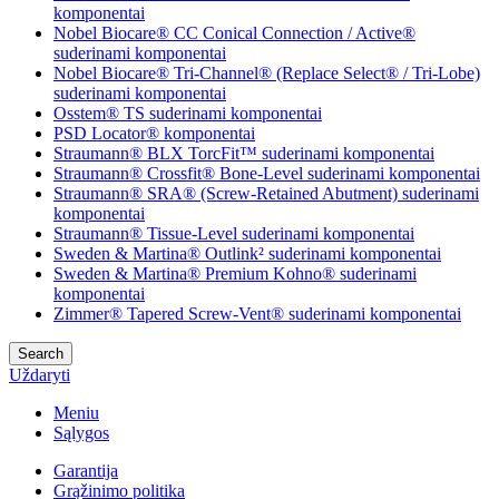
komponentai
Nobel Biocare® CC Conical Connection / Active®
suderinami komponentai
Nobel Biocare® Tri-Channel® (Replace Select® / Tri-Lobe)
suderinami komponentai
Osstem® TS suderinami komponentai
PSD Locator® komponentai
Straumann® BLX TorcFit™ suderinami komponentai
Straumann® Crossfit® Bone-Level suderinami komponentai
Straumann® SRA® (Screw-Retained Abutment) suderinami
komponentai
Straumann® Tissue-Level suderinami komponentai
Sweden & Martina® Outlink² suderinami komponentai
Sweden & Martina® Premium Kohno® suderinami
komponentai
Zimmer® Tapered Screw-Vent® suderinami komponentai
Search
Uždaryti
Meniu
Sąlygos
Garantija
Grąžinimo politika