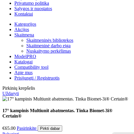
Privatumo politika
Sąlygos ir nuostatos
Kontaktai
Kategorijos
Akcijos
Skaitmena
Skaitmeninės bibliotekos
Skaitmeninė darbo eiga
Nuskaitymo perkėlimas
ModelPRO
Katalogai
Compatibility tool
Apie mus
Prisijungti / Registruotis
Pirkinių krepšelis
Uždaryti
17° kampinis Multiunit abatmentas. Tinka Biomet-3i®
Certain®
€
65.00
Pasirinkite
Pirkti dabar