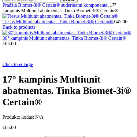
Pradžia
Biomet-3i® Certain® suderinami komponentai
17°
kampinis Multiunit abatmentas. Tinka Biomet-3i® Certain®
Tiesus Multiunit abatmentas. Tinka Biomet-3i® Certain®
€
45.00
Back to products
30° kampinis Multiunit abatmentas. Tinka Biomet-3i® Certain®
€
65.00
Click to enlarge
17° kampinis Multiunit
abatmentas. Tinka Biomet-3i®
Certain®
Produkto kodas:
N/A
€
65.00