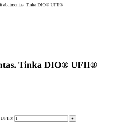
nit abatmentas. Tinka DIO® UFII®
entas. Tinka DIO® UFII®
® UFII®