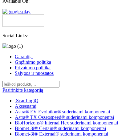
Available On:
Social Links:
Garantija
Grąžinimo politika
Privatumo politika
Sąlygos ir nuostatos
Pasirinkite kategoriją
.ScanLogiQ
Aksesuarai
Astra® EV Evolution® suderinami komponentai
Astra® TX Osseospeed® suderinami komponentai
BioHorizons® Internal Hex suderinami komponentai
Biomet-3i® Certain® suderinami komponentai
Biomet-3i® External® suderinami komponentai