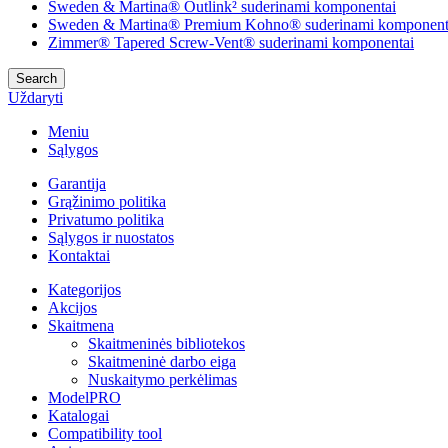
Sweden & Martina® Outlink² suderinami komponentai
Sweden & Martina® Premium Kohno® suderinami komponent
Zimmer® Tapered Screw-Vent® suderinami komponentai
Search
Uždaryti
Meniu
Sąlygos
Garantija
Grąžinimo politika
Privatumo politika
Sąlygos ir nuostatos
Kontaktai
Kategorijos
Akcijos
Skaitmena
Skaitmeninės bibliotekos
Skaitmeninė darbo eiga
Nuskaitymo perkėlimas
ModelPRO
Katalogai
Compatibility tool