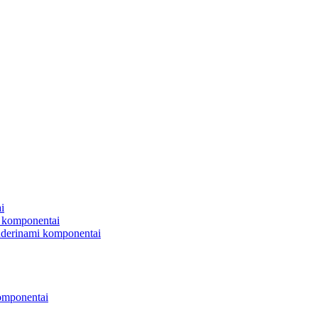
i
 komponentai
uderinami komponentai
omponentai