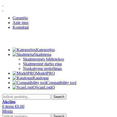
Garantija
Apie mus
Kontaktai
Kategorijos
Skaitmena
Skaitmeninės bibliotekos
Skaitmeninė darbo eiga
Nuskaitymo perkėlimas
ModelPRO
Katalogai
Compatibility tool
ScanLogiQ
Search
Akcijos
0
items
€
0.00
Meniu
Search