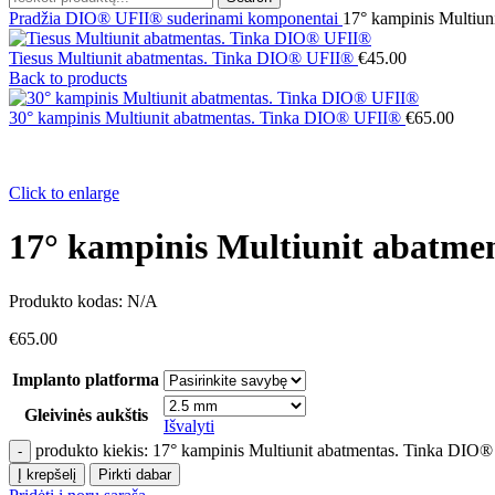
Pradžia
DIO® UFII® suderinami komponentai
17° kampinis Multiu
Tiesus Multiunit abatmentas. Tinka DIO® UFII®
€
45.00
Back to products
30° kampinis Multiunit abatmentas. Tinka DIO® UFII®
€
65.00
Click to enlarge
17° kampinis Multiunit abatm
Produkto kodas:
N/A
€
65.00
Implanto platforma
Gleivinės aukštis
Išvalyti
produkto kiekis: 17° kampinis Multiunit abatmentas. Tinka DIO
Į krepšelį
Pirkti dabar