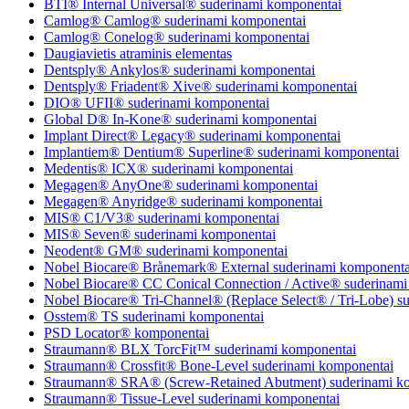
BTI® Internal Universal® suderinami komponentai
Camlog® Camlog® suderinami komponentai
Camlog® Conelog® suderinami komponentai
Daugiavietis atraminis elementas
Dentsply® Ankylos® suderinami komponentai
Dentsply® Friadent® Xive® suderinami komponentai
DIO® UFII® suderinami komponentai
Global D® In-Kone® suderinami komponentai
Implant Direct® Legacy® suderinami komponentai
Implantiem® Dentium® Superline® suderinami komponentai
Medentis® ICX® suderinami komponentai
Megagen® AnyOne® suderinami komponentai
Megagen® Anyridge® suderinami komponentai
MIS® C1/V3® suderinami komponentai
MIS® Seven® suderinami komponentai
Neodent® GM® suderinami komponentai
Nobel Biocare® Brånemark® External suderinami komponenta
Nobel Biocare® CC Conical Connection / Active® suderinami
Nobel Biocare® Tri-Channel® (Replace Select® / Tri-Lobe) s
Osstem® TS suderinami komponentai
PSD Locator® komponentai
Straumann® BLX TorcFit™ suderinami komponentai
Straumann® Crossfit® Bone-Level suderinami komponentai
Straumann® SRA® (Screw-Retained Abutment) suderinami k
Straumann® Tissue-Level suderinami komponentai