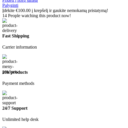
Pridėti į norų sarašą
Palyginti
Įdėkite
€
100.00
į krepšelį ir gaukite nemokamą pristatymą!
14
People watching this product now!
Fast Shipping
Carrier information
20k products
Payment methods
24/7 Support
Unlimited help desk