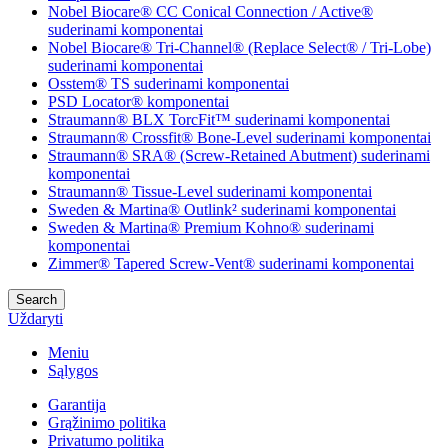
Nobel Biocare® CC Conical Connection / Active®
suderinami komponentai
Nobel Biocare® Tri-Channel® (Replace Select® / Tri-Lobe)
suderinami komponentai
Osstem® TS suderinami komponentai
PSD Locator® komponentai
Straumann® BLX TorcFit™ suderinami komponentai
Straumann® Crossfit® Bone-Level suderinami komponentai
Straumann® SRA® (Screw-Retained Abutment) suderinami
komponentai
Straumann® Tissue-Level suderinami komponentai
Sweden & Martina® Outlink² suderinami komponentai
Sweden & Martina® Premium Kohno® suderinami
komponentai
Zimmer® Tapered Screw-Vent® suderinami komponentai
Search
Uždaryti
Meniu
Sąlygos
Garantija
Grąžinimo politika
Privatumo politika