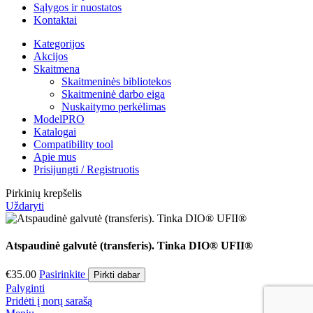
Sąlygos ir nuostatos
Kontaktai
Kategorijos
Akcijos
Skaitmena
Skaitmeninės bibliotekos
Skaitmeninė darbo eiga
Nuskaitymo perkėlimas
ModelPRO
Katalogai
Compatibility tool
Apie mus
Prisijungti / Registruotis
Pirkinių krepšelis
Uždaryti
Atspaudinė galvutė (transferis). Tinka DIO® UFII®
€
35.00
Pasirinkite
Pirkti dabar
Palyginti
Pridėti į norų sarašą