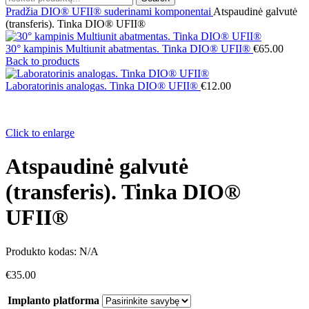
Pradžia
DIO® UFII® suderinami komponentai
Atspaudinė galvutė
(transferis). Tinka DIO® UFII®
30° kampinis Multiunit abatmentas. Tinka DIO® UFII®
€
65.00
Back to products
Laboratorinis analogas. Tinka DIO® UFII®
€
12.00
Click to enlarge
Atspaudinė galvutė
(transferis). Tinka DIO®
UFII®
Produkto kodas:
N/A
€
35.00
Implanto platforma