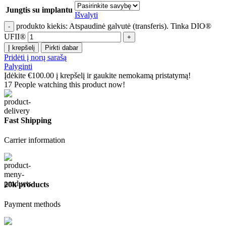
Jungtis su implantu
Išvalyti
produkto kiekis: Atspaudinė galvutė (transferis). Tinka DIO®
UFII®
Į krepšelį
Pirkti dabar
Pridėti į norų sarašą
Palyginti
Įdėkite
€
100.00
į krepšelį ir gaukite nemokamą pristatymą!
17
People watching this product now!
Fast Shipping
Carrier information
20k products
Payment methods