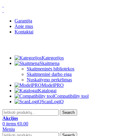
Garantija
Apie mus
Kontaktai
Kategorijos
Skaitmena
Skaitmeninės bibliotekos
Skaitmeninė darbo eiga
Nuskaitymo perkėlimas
ModelPRO
Katalogai
Compatibility tool
ScanLogiQ
Search
Akcijos
0
items
€
0.00
Meniu
Search