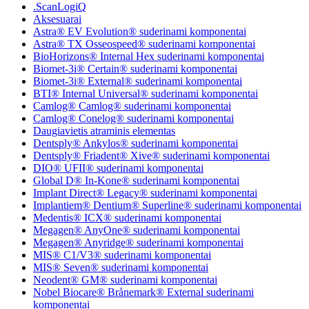
.ScanLogiQ
Aksesuarai
Astra® EV Evolution® suderinami komponentai
Astra® TX Osseospeed® suderinami komponentai
BioHorizons® Internal Hex suderinami komponentai
Biomet-3i® Certain® suderinami komponentai
Biomet-3i® External® suderinami komponentai
BTI® Internal Universal® suderinami komponentai
Camlog® Camlog® suderinami komponentai
Camlog® Conelog® suderinami komponentai
Daugiavietis atraminis elementas
Dentsply® Ankylos® suderinami komponentai
Dentsply® Friadent® Xive® suderinami komponentai
DIO® UFII® suderinami komponentai
Global D® In-Kone® suderinami komponentai
Implant Direct® Legacy® suderinami komponentai
Implantiem® Dentium® Superline® suderinami komponentai
Medentis® ICX® suderinami komponentai
Megagen® AnyOne® suderinami komponentai
Megagen® Anyridge® suderinami komponentai
MIS® C1/V3® suderinami komponentai
MIS® Seven® suderinami komponentai
Neodent® GM® suderinami komponentai
Nobel Biocare® Brånemark® External suderinami
komponentai