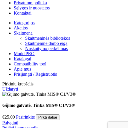
Privatumo politika
Sąlygos ir nuostatos
Kontaktai
Kategorijos
Akcijos
Skaitmena
Skaitmeninės bibliotekos
Skaitmeninė darbo eiga
Nuskaitymo perkėlimas
ModelPRO
Katalogai
Compatibility tool
Apie mus
Prisijungti / Registruotis
Pirkinių krepšelis
Uždaryti
Gijimo galvutė. Tinka MIS® C1/V3®
€
25.00
Pasirinkite
Pirkti dabar
Palyginti
Pridėti į norų sarašą