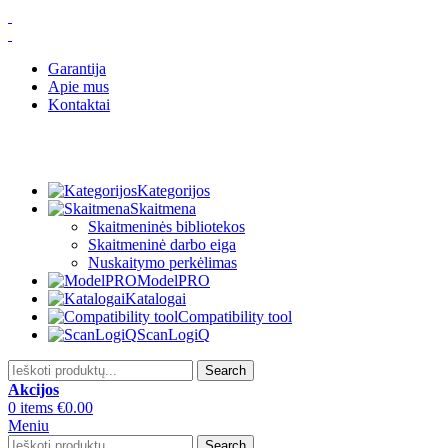
Garantija
Apie mus
Kontaktai
Kategorijos
Skaitmena
Skaitmeninės bibliotekos
Skaitmeninė darbo eiga
Nuskaitymo perkėlimas
ModelPRO
Katalogai
Compatibility tool
ScanLogiQ
Search
Akcijos
0
items
€
0.00
Meniu
Search