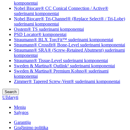
komponentai
Nobel Biocare® CC Conical Connection / Active®
suderinami komponentai
Nobel Biocare® Tri-Channel® (Replace Select® / Tri-Lobe)
suderinami komponentai
Osstem® TS suderinami komponentai
PSD Locator® komponentai
Straumann® BLX TorcFit™ suderinami komponentai
Straumann® Crossfit® Bone-Level suderinami komponentai
Straumann® SRA® (Screw-Retained Abutment) suderinami
komponentai
Straumann® Tissue-Level suderinami komponentai
Sweden & Martina® Outlink² suderinami komponentai
Sweden & Martina® Premium Kohno® suderinami
komponentai
Zimmer® Tapered Screw-Vent® suderinami komponentai
Search
Uždaryti
Meniu
Sąlygos
Garantija
Grąžinimo politika