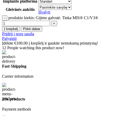
Implanto platforma
Gleivinės aukštis
Išvalyti
produkto kiekis: Gijimo galvutė. Tinka MIS® C1/V3®
Į krepšelį
Pirkti dabar
Pridėti į norų sarašą
Palyginti
Įdėkite
€
100.00
į krepšelį ir gaukite nemokamą pristatymą!
12
People watching this product now!
Fast Shipping
Carrier information
20k products
Payment methods