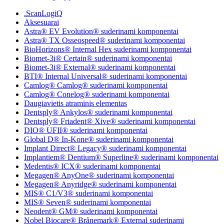
.ScanLogiQ
Aksesuarai
Astra® EV Evolution® suderinami komponentai
Astra® TX Osseospeed® suderinami komponentai
BioHorizons® Internal Hex suderinami komponentai
Biomet-3i® Certain® suderinami komponentai
Biomet-3i® External® suderinami komponentai
BTI® Internal Universal® suderinami komponentai
Camlog® Camlog® suderinami komponentai
Camlog® Conelog® suderinami komponentai
Daugiavietis atraminis elementas
Dentsply® Ankylos® suderinami komponentai
Dentsply® Friadent® Xive® suderinami komponentai
DIO® UFII® suderinami komponentai
Global D® In-Kone® suderinami komponentai
Implant Direct® Legacy® suderinami komponentai
Implantiem® Dentium® Superline® suderinami komponentai
Medentis® ICX® suderinami komponentai
Megagen® AnyOne® suderinami komponentai
Megagen® Anyridge® suderinami komponentai
MIS® C1/V3® suderinami komponentai
MIS® Seven® suderinami komponentai
Neodent® GM® suderinami komponentai
Nobel Biocare® Brånemark® External suderinami