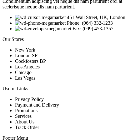
Condimentum adipiscing vel neque dis nam parturient orci at
scelerisque neque dis nam parturient.
451 Wall Street, UK, London
Phone: (064) 332-1233
Fax: (099) 453-1357
Our Stores
New York
London SF
Cockfosters BP
Los Angeles
Chicago
Las Vegas
Useful Links
Privacy Policy
Payment and Delivery
Promotions
Services
About Us
Track Order
Footer Menu