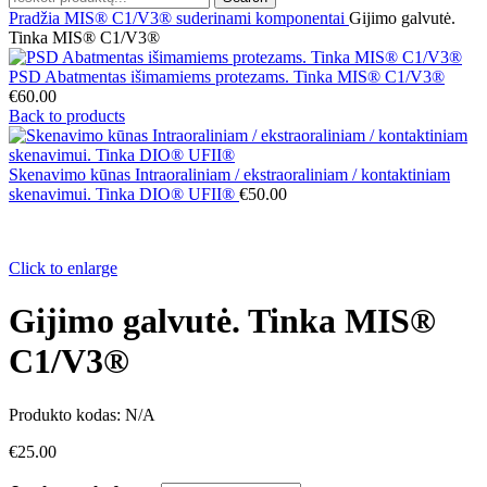
Pradžia
MIS® C1/V3® suderinami komponentai
Gijimo galvutė.
Tinka MIS® C1/V3®
PSD Abatmentas išimamiems protezams. Tinka MIS® C1/V3®
€
60.00
Back to products
Skenavimo kūnas Intraoraliniam / ekstraoraliniam / kontaktiniam
skenavimui. Tinka DIO® UFII®
€
50.00
Click to enlarge
Gijimo galvutė. Tinka MIS®
C1/V3®
Produkto kodas:
N/A
€
25.00