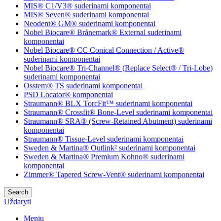
MIS® C1/V3® suderinami komponentai
MIS® Seven® suderinami komponentai
Neodent® GM® suderinami komponentai
Nobel Biocare® Brånemark® External suderinami
komponentai
Nobel Biocare® CC Conical Connection / Active®
suderinami komponentai
Nobel Biocare® Tri-Channel® (Replace Select® / Tri-Lobe)
suderinami komponentai
Osstem® TS suderinami komponentai
PSD Locator® komponentai
Straumann® BLX TorcFit™ suderinami komponentai
Straumann® Crossfit® Bone-Level suderinami komponentai
Straumann® SRA® (Screw-Retained Abutment) suderinami
komponentai
Straumann® Tissue-Level suderinami komponentai
Sweden & Martina® Outlink² suderinami komponentai
Sweden & Martina® Premium Kohno® suderinami
komponentai
Zimmer® Tapered Screw-Vent® suderinami komponentai
Search
Uždaryti
Meniu