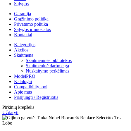
Sąlygos
Garantija
Grąžinimo politika
Privatumo politika
Sąlygos ir nuostatos
Kontaktai
Kategorijos
Akcijos
Skaitmena
Skaitmeninės bibliotekos
Skaitmeninė darbo eiga
Nuskaitymo perkėlimas
ModelPRO
Katalogai
Compatibility tool
Apie mus
Prisijungti / Registruotis
Pirkinių krepšelis
Uždaryti