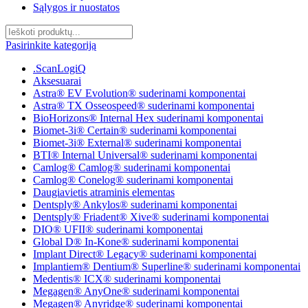
Sąlygos ir nuostatos
Pasirinkite kategoriją
.ScanLogiQ
Aksesuarai
Astra® EV Evolution® suderinami komponentai
Astra® TX Osseospeed® suderinami komponentai
BioHorizons® Internal Hex suderinami komponentai
Biomet-3i® Certain® suderinami komponentai
Biomet-3i® External® suderinami komponentai
BTI® Internal Universal® suderinami komponentai
Camlog® Camlog® suderinami komponentai
Camlog® Conelog® suderinami komponentai
Daugiavietis atraminis elementas
Dentsply® Ankylos® suderinami komponentai
Dentsply® Friadent® Xive® suderinami komponentai
DIO® UFII® suderinami komponentai
Global D® In-Kone® suderinami komponentai
Implant Direct® Legacy® suderinami komponentai
Implantiem® Dentium® Superline® suderinami komponentai
Medentis® ICX® suderinami komponentai
Megagen® AnyOne® suderinami komponentai
Megagen® Anyridge® suderinami komponentai