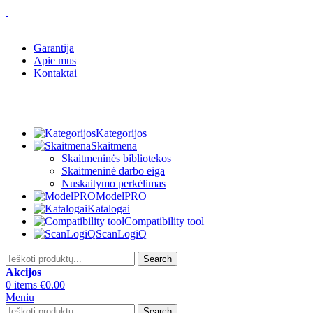
Garantija
Apie mus
Kontaktai
Kategorijos
Skaitmena
Skaitmeninės bibliotekos
Skaitmeninė darbo eiga
Nuskaitymo perkėlimas
ModelPRO
Katalogai
Compatibility tool
ScanLogiQ
Search
Akcijos
0
items
€
0.00
Meniu
Search