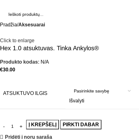
Pradžia
Aksesuarai
Click to enlarge
Hex 1.0 atsuktuvas. Tinka Ankylos®
Produkto kodas:
N/A
€
30.00
ATSUKTUVO ILGIS
Išvalyti
Į KREPŠELĮ
PIRKTI DABAR
Pridėti į norų sarašą