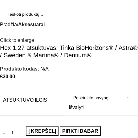
Pradžia
Aksesuarai
Click to enlarge
Hex 1.27 atsuktuvas. Tinka BioHorizons® / Astra®
/ Sweden & Martina® / Dentium®
Produkto kodas:
N/A
€
30.00
ATSUKTUVO ILGIS
Išvalyti
Į KREPŠELĮ
PIRKTI DABAR