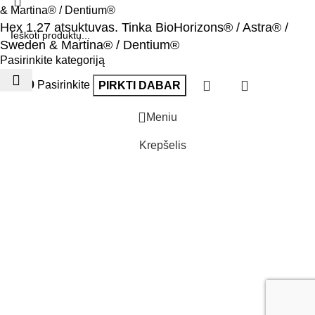
Hex 1.27 atsuktuvas. Tinka BioHorizons® / Astra® /
Sweden & Martina® / Dentium®
Pasirinkite kategoriją
€
30.00
Pasirinkite
PIRKTI DABAR
Meniu
Krepšelis