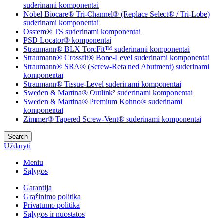
suderinami komponentai
Nobel Biocare® Tri-Channel® (Replace Select® / Tri-Lobe)
suderinami komponentai
Osstem® TS suderinami komponentai
PSD Locator® komponentai
Straumann® BLX TorcFit™ suderinami komponentai
Straumann® Crossfit® Bone-Level suderinami komponentai
Straumann® SRA® (Screw-Retained Abutment) suderinami
komponentai
Straumann® Tissue-Level suderinami komponentai
Sweden & Martina® Outlink² suderinami komponentai
Sweden & Martina® Premium Kohno® suderinami
komponentai
Zimmer® Tapered Screw-Vent® suderinami komponentai
Search
Uždaryti
Meniu
Sąlygos
Garantija
Grąžinimo politika
Privatumo politika
Sąlygos ir nuostatos