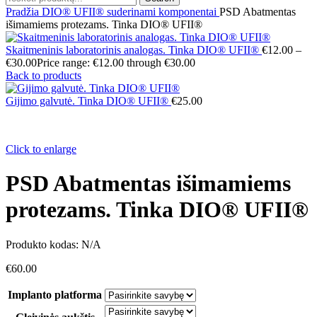
Pradžia
DIO® UFII® suderinami komponentai
PSD Abatmentas
išimamiems protezams. Tinka DIO® UFII®
Skaitmeninis laboratorinis analogas. Tinka DIO® UFII®
€
12.00
–
€
30.00
Price range: €12.00 through €30.00
Back to products
Gijimo galvutė. Tinka DIO® UFII®
€
25.00
Click to enlarge
PSD Abatmentas išimamiems
protezams. Tinka DIO® UFII®
Produkto kodas:
N/A
€
60.00
Implanto platforma