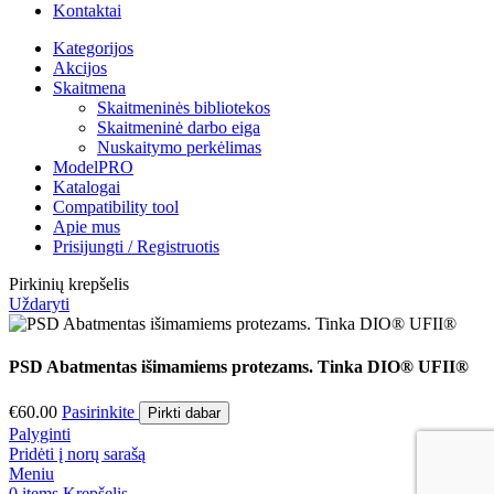
Kontaktai
Kategorijos
Akcijos
Skaitmena
Skaitmeninės bibliotekos
Skaitmeninė darbo eiga
Nuskaitymo perkėlimas
ModelPRO
Katalogai
Compatibility tool
Apie mus
Prisijungti / Registruotis
Pirkinių krepšelis
Uždaryti
PSD Abatmentas išimamiems protezams. Tinka DIO® UFII®
€
60.00
Pasirinkite
Pirkti dabar
Palyginti
Pridėti į norų sarašą
Meniu
0
items
Krepšelis