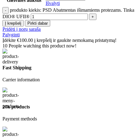
Gleivinės aukštis
Išvalyti
produkto kiekis: PSD Abatmentas išimamiems protezams. Tinka
DIO® UFII®
Į krepšelį
Pirkti dabar
Pridėti į norų sarašą
Palyginti
Įdėkite
€
100.00
į krepšelį ir gaukite nemokamą pristatymą!
10
People watching this product now!
Fast Shipping
Carrier information
20k products
Payment methods