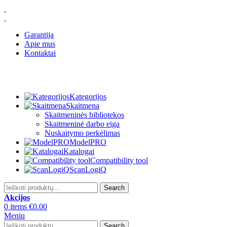
Garantija
Apie mus
Kontaktai
Kategorijos
Skaitmena
Skaitmeninės bibliotekos
Skaitmeninė darbo eiga
Nuskaitymo perkėlimas
ModelPRO
Katalogai
Compatibility tool
ScanLogiQ
Search
Akcijos
0
items
€
0.00
Meniu
Search