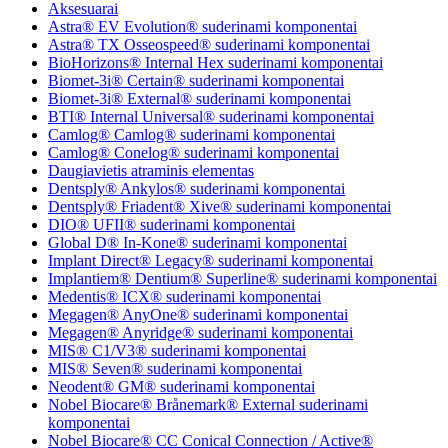
Aksesuarai
Astra® EV Evolution® suderinami komponentai
Astra® TX Osseospeed® suderinami komponentai
BioHorizons® Internal Hex suderinami komponentai
Biomet-3i® Certain® suderinami komponentai
Biomet-3i® External® suderinami komponentai
BTI® Internal Universal® suderinami komponentai
Camlog® Camlog® suderinami komponentai
Camlog® Conelog® suderinami komponentai
Daugiavietis atraminis elementas
Dentsply® Ankylos® suderinami komponentai
Dentsply® Friadent® Xive® suderinami komponentai
DIO® UFII® suderinami komponentai
Global D® In-Kone® suderinami komponentai
Implant Direct® Legacy® suderinami komponentai
Implantiem® Dentium® Superline® suderinami komponentai
Medentis® ICX® suderinami komponentai
Megagen® AnyOne® suderinami komponentai
Megagen® Anyridge® suderinami komponentai
MIS® C1/V3® suderinami komponentai
MIS® Seven® suderinami komponentai
Neodent® GM® suderinami komponentai
Nobel Biocare® Brånemark® External suderinami
komponentai
Nobel Biocare® CC Conical Connection / Active®