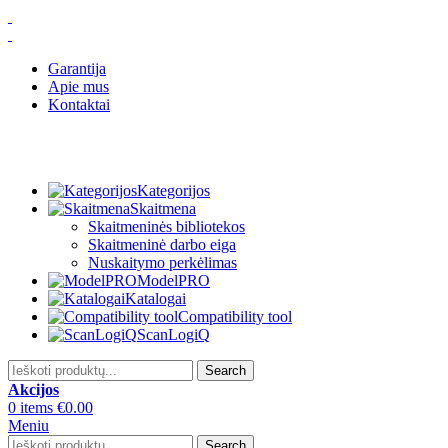
Garantija
Apie mus
Kontaktai
Kategorijos
Skaitmena
Skaitmeninės bibliotekos
Skaitmeninė darbo eiga
Nuskaitymo perkėlimas
ModelPRO
Katalogai
Compatibility tool
ScanLogiQ
Search
Akcijos
0
items
€
0.00
Meniu
Search