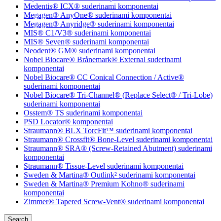
Medentis® ICX® suderinami komponentai
Megagen® AnyOne® suderinami komponentai
Megagen® Anyridge® suderinami komponentai
MIS® C1/V3® suderinami komponentai
MIS® Seven® suderinami komponentai
Neodent® GM® suderinami komponentai
Nobel Biocare® Brånemark® External suderinami
komponentai
Nobel Biocare® CC Conical Connection / Active®
suderinami komponentai
Nobel Biocare® Tri-Channel® (Replace Select® / Tri-Lobe)
suderinami komponentai
Osstem® TS suderinami komponentai
PSD Locator® komponentai
Straumann® BLX TorcFit™ suderinami komponentai
Straumann® Crossfit® Bone-Level suderinami komponentai
Straumann® SRA® (Screw-Retained Abutment) suderinami
komponentai
Straumann® Tissue-Level suderinami komponentai
Sweden & Martina® Outlink² suderinami komponentai
Sweden & Martina® Premium Kohno® suderinami
komponentai
Zimmer® Tapered Screw-Vent® suderinami komponentai
Search