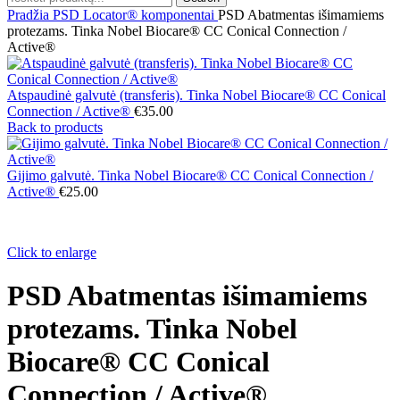
Pradžia
PSD Locator® komponentai
PSD Abatmentas išimamiems
protezams. Tinka Nobel Biocare® CC Conical Connection /
Active®
Atspaudinė galvutė (transferis). Tinka Nobel Biocare® CC Conical
Connection / Active®
€
35.00
Back to products
Gijimo galvutė. Tinka Nobel Biocare® CC Conical Connection /
Active®
€
25.00
Click to enlarge
PSD Abatmentas išimamiems
protezams. Tinka Nobel
Biocare® CC Conical
Connection / Active®