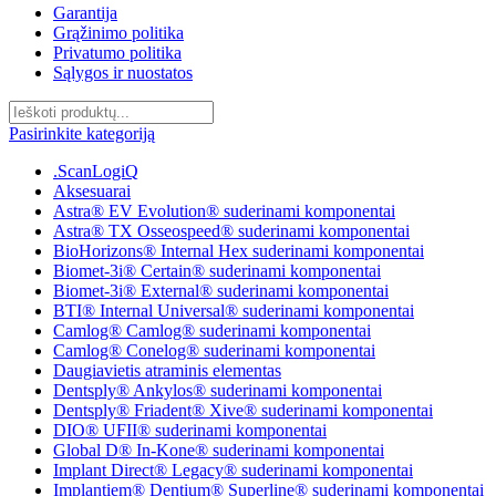
Garantija
Grąžinimo politika
Privatumo politika
Sąlygos ir nuostatos
Pasirinkite kategoriją
.ScanLogiQ
Aksesuarai
Astra® EV Evolution® suderinami komponentai
Astra® TX Osseospeed® suderinami komponentai
BioHorizons® Internal Hex suderinami komponentai
Biomet-3i® Certain® suderinami komponentai
Biomet-3i® External® suderinami komponentai
BTI® Internal Universal® suderinami komponentai
Camlog® Camlog® suderinami komponentai
Camlog® Conelog® suderinami komponentai
Daugiavietis atraminis elementas
Dentsply® Ankylos® suderinami komponentai
Dentsply® Friadent® Xive® suderinami komponentai
DIO® UFII® suderinami komponentai
Global D® In-Kone® suderinami komponentai
Implant Direct® Legacy® suderinami komponentai
Implantiem® Dentium® Superline® suderinami komponentai