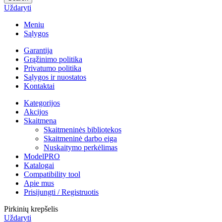
Uždaryti
Meniu
Sąlygos
Garantija
Grąžinimo politika
Privatumo politika
Sąlygos ir nuostatos
Kontaktai
Kategorijos
Akcijos
Skaitmena
Skaitmeninės bibliotekos
Skaitmeninė darbo eiga
Nuskaitymo perkėlimas
ModelPRO
Katalogai
Compatibility tool
Apie mus
Prisijungti / Registruotis
Pirkinių krepšelis
Uždaryti