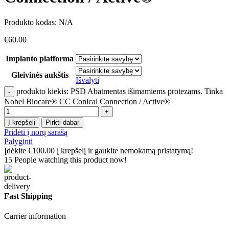
Produkto kodas:
N/A
€
60.00
Implanto platforma
Gleivinės aukštis
Išvalyti
produkto kiekis: PSD Abatmentas išimamiems protezams. Tinka
Nobel Biocare® CC Conical Connection / Active®
Į krepšelį
Pirkti dabar
Pridėti į norų sarašą
Palyginti
Įdėkite
€
100.00
į krepšelį ir gaukite nemokamą pristatymą!
15
People watching this product now!
Fast Shipping
Carrier information