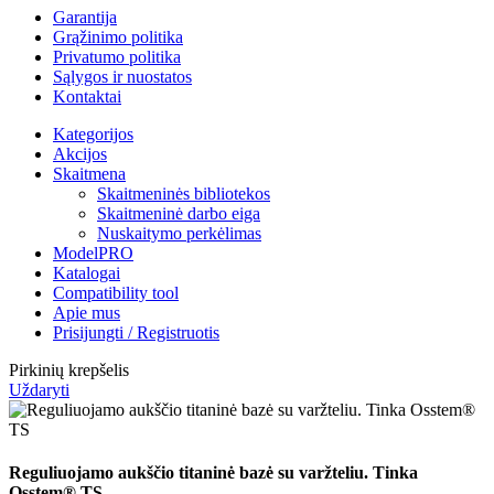
Garantija
Grąžinimo politika
Privatumo politika
Sąlygos ir nuostatos
Kontaktai
Kategorijos
Akcijos
Skaitmena
Skaitmeninės bibliotekos
Skaitmeninė darbo eiga
Nuskaitymo perkėlimas
ModelPRO
Katalogai
Compatibility tool
Apie mus
Prisijungti / Registruotis
Pirkinių krepšelis
Uždaryti
Reguliuojamo aukščio titaninė bazė su varžteliu. Tinka
Osstem® TS