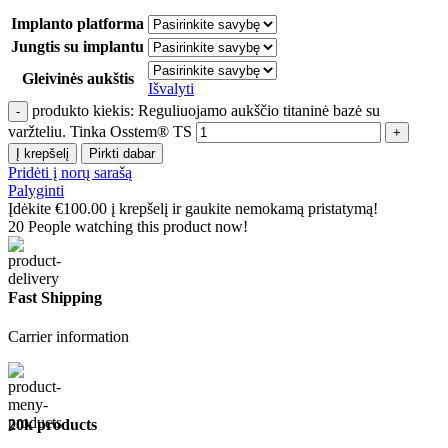
Implanto platforma
Jungtis su implantu
Gleivinės aukštis
Išvalyti
produkto kiekis: Reguliuojamo aukščio titaninė bazė su
varžteliu. Tinka Osstem® TS
Į krepšelį
Pirkti dabar
Pridėti į norų sarašą
Palyginti
Įdėkite
€
100.00
į krepšelį ir gaukite nemokamą pristatymą!
20
People watching this product now!
Fast Shipping
Carrier information
20k products