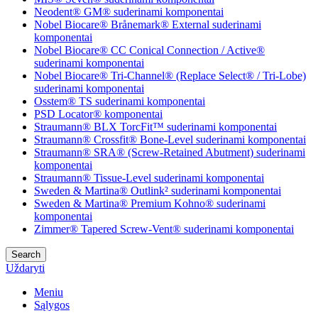
Neodent® GM® suderinami komponentai
Nobel Biocare® Brånemark® External suderinami
komponentai
Nobel Biocare® CC Conical Connection / Active®
suderinami komponentai
Nobel Biocare® Tri-Channel® (Replace Select® / Tri-Lobe)
suderinami komponentai
Osstem® TS suderinami komponentai
PSD Locator® komponentai
Straumann® BLX TorcFit™ suderinami komponentai
Straumann® Crossfit® Bone-Level suderinami komponentai
Straumann® SRA® (Screw-Retained Abutment) suderinami
komponentai
Straumann® Tissue-Level suderinami komponentai
Sweden & Martina® Outlink² suderinami komponentai
Sweden & Martina® Premium Kohno® suderinami
komponentai
Zimmer® Tapered Screw-Vent® suderinami komponentai
Search
Uždaryti
Meniu
Sąlygos