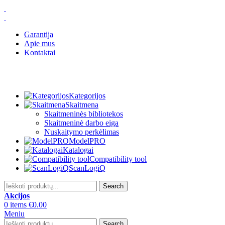
Garantija
Apie mus
Kontaktai
Kategorijos
Skaitmena
Skaitmeninės bibliotekos
Skaitmeninė darbo eiga
Nuskaitymo perkėlimas
ModelPRO
Katalogai
Compatibility tool
ScanLogiQ
Search
Akcijos
0
items
€
0.00
Meniu
Search