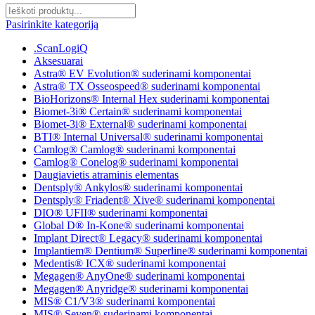
Pasirinkite kategoriją
.ScanLogiQ
Aksesuarai
Astra® EV Evolution® suderinami komponentai
Astra® TX Osseospeed® suderinami komponentai
BioHorizons® Internal Hex suderinami komponentai
Biomet-3i® Certain® suderinami komponentai
Biomet-3i® External® suderinami komponentai
BTI® Internal Universal® suderinami komponentai
Camlog® Camlog® suderinami komponentai
Camlog® Conelog® suderinami komponentai
Daugiavietis atraminis elementas
Dentsply® Ankylos® suderinami komponentai
Dentsply® Friadent® Xive® suderinami komponentai
DIO® UFII® suderinami komponentai
Global D® In-Kone® suderinami komponentai
Implant Direct® Legacy® suderinami komponentai
Implantiem® Dentium® Superline® suderinami komponentai
Medentis® ICX® suderinami komponentai
Megagen® AnyOne® suderinami komponentai
Megagen® Anyridge® suderinami komponentai
MIS® C1/V3® suderinami komponentai
MIS® Seven® suderinami komponentai