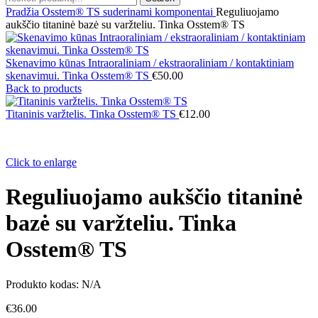
Pradžia
Osstem® TS suderinami komponentai
Reguliuojamo
aukščio titaninė bazė su varžteliu. Tinka Osstem® TS
Skenavimo kūnas Intraoraliniam / ekstraoraliniam / kontaktiniam
skenavimui. Tinka Osstem® TS
€
50.00
Back to products
Titaninis varžtelis. Tinka Osstem® TS
€
12.00
Click to enlarge
Reguliuojamo aukščio titaninė
bazė su varžteliu. Tinka
Osstem® TS
Produkto kodas:
N/A
€
36.00