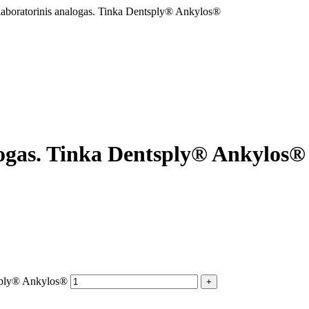
laboratorinis analogas. Tinka Dentsply® Ankylos®
logas. Tinka Dentsply® Ankylos®
tsply® Ankylos®