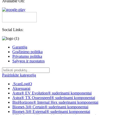
Available On:
Social Links:
Garantija
Grąžinimo politika
Privatumo politika
Sąlygos ir nuostatos
Pasirinkite kategoriją
.ScanLogiQ
Aksesuarai
Astra® EV Evolution® suderinami komponentai
Astra® TX Osseospeed® suderinami komponentai
BioHorizons® Internal Hex suderinami komponentai
Biomet-3i® Certain® suderinami komponentai
Biomet-3i® External® suderinami komponentai