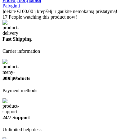
Pridėti į norų sarašą
Palyginti
Įdėkite
€
100.00
į krepšelį ir gaukite nemokamą pristatymą!
17
People watching this product now!
Fast Shipping
Carrier information
20k products
Payment methods
24/7 Support
Unlimited help desk