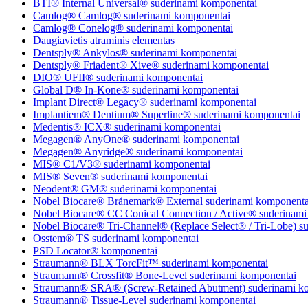
BTI® Internal Universal® suderinami komponentai
Camlog® Camlog® suderinami komponentai
Camlog® Conelog® suderinami komponentai
Daugiavietis atraminis elementas
Dentsply® Ankylos® suderinami komponentai
Dentsply® Friadent® Xive® suderinami komponentai
DIO® UFII® suderinami komponentai
Global D® In-Kone® suderinami komponentai
Implant Direct® Legacy® suderinami komponentai
Implantiem® Dentium® Superline® suderinami komponentai
Medentis® ICX® suderinami komponentai
Megagen® AnyOne® suderinami komponentai
Megagen® Anyridge® suderinami komponentai
MIS® C1/V3® suderinami komponentai
MIS® Seven® suderinami komponentai
Neodent® GM® suderinami komponentai
Nobel Biocare® Brånemark® External suderinami komponenta
Nobel Biocare® CC Conical Connection / Active® suderinami
Nobel Biocare® Tri-Channel® (Replace Select® / Tri-Lobe) s
Osstem® TS suderinami komponentai
PSD Locator® komponentai
Straumann® BLX TorcFit™ suderinami komponentai
Straumann® Crossfit® Bone-Level suderinami komponentai
Straumann® SRA® (Screw-Retained Abutment) suderinami k
Straumann® Tissue-Level suderinami komponentai