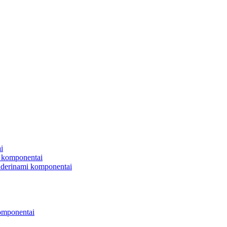
i
 komponentai
uderinami komponentai
omponentai