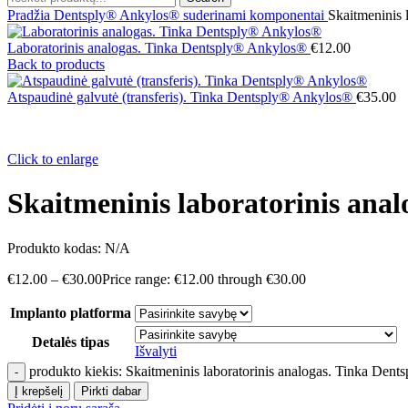
Pradžia
Dentsply® Ankylos® suderinami komponentai
Skaitmeninis 
Laboratorinis analogas. Tinka Dentsply® Ankylos®
€
12.00
Back to products
Atspaudinė galvutė (transferis). Tinka Dentsply® Ankylos®
€
35.00
Click to enlarge
Skaitmeninis laboratorinis ana
Produkto kodas:
N/A
€
12.00
–
€
30.00
Price range: €12.00 through €30.00
Implanto platforma
Detalės tipas
Išvalyti
produkto kiekis: Skaitmeninis laboratorinis analogas. Tinka Den
Į krepšelį
Pirkti dabar