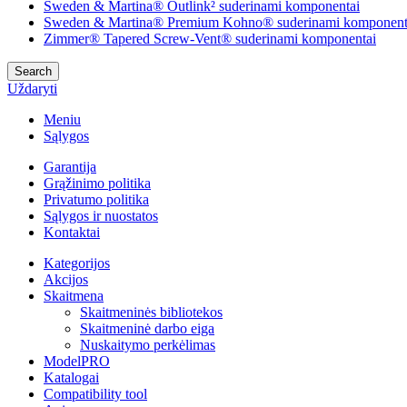
Sweden & Martina® Outlink² suderinami komponentai
Sweden & Martina® Premium Kohno® suderinami komponent
Zimmer® Tapered Screw-Vent® suderinami komponentai
Search
Uždaryti
Meniu
Sąlygos
Garantija
Grąžinimo politika
Privatumo politika
Sąlygos ir nuostatos
Kontaktai
Kategorijos
Akcijos
Skaitmena
Skaitmeninės bibliotekos
Skaitmeninė darbo eiga
Nuskaitymo perkėlimas
ModelPRO
Katalogai
Compatibility tool