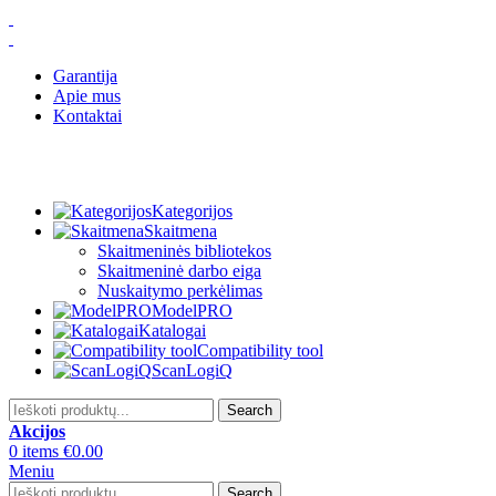
Garantija
Apie mus
Kontaktai
Kategorijos
Skaitmena
Skaitmeninės bibliotekos
Skaitmeninė darbo eiga
Nuskaitymo perkėlimas
ModelPRO
Katalogai
Compatibility tool
ScanLogiQ
Search
Akcijos
0
items
€
0.00
Meniu
Search