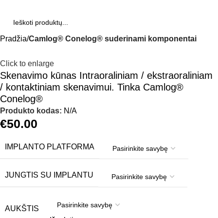
Pradžia
Camlog® Conelog® suderinami komponentai
Click to enlarge
Skenavimo kūnas Intraoraliniam / ekstraoraliniam
/ kontaktiniam skenavimui. Tinka Camlog®
Conelog®
Produkto kodas:
N/A
€
50.00
IMPLANTO PLATFORMA
JUNGTIS SU IMPLANTU
AUKŠTIS