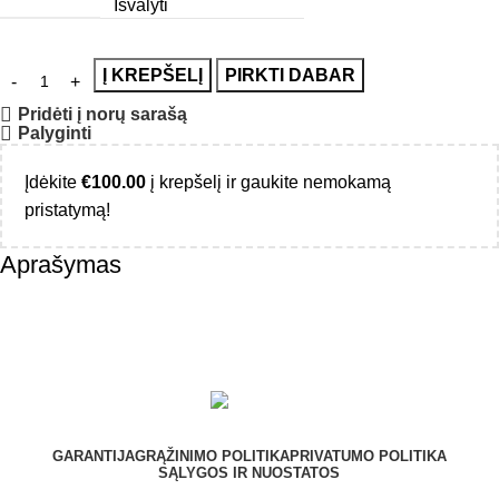
Išvalyti
Į KREPŠELĮ
PIRKTI DABAR
Pridėti į norų sarašą
Palyginti
Įdėkite
€
100.00
į krepšelį ir gaukite nemokamą
pristatymą!
Aprašymas
GARANTIJA
GRĄŽINIMO POLITIKA
PRIVATUMO POLITIKA
SĄLYGOS IR NUOSTATOS