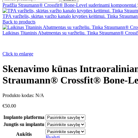
Pradžia
Straumann® Crossfit® Bone-Level suderinami komponentai
TPA varžtelis, skirtas varžto kanalo krypties keitimui. Tinka Stra
Back to products
Laikinas Titaninis Abatmentas su varžteliu. Tinka Straumann® Cros
Click to enlarge
Skenavimo kūnas Intraoraliniam
Straumann® Crossfit® Bone-L
Produkto kodas:
N/A
€
50.00
Implanto platforma
Jungtis su implantu
Aukštis
Išvalyti