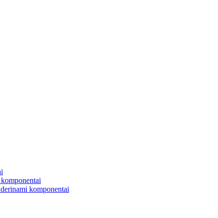
i
 komponentai
uderinami komponentai