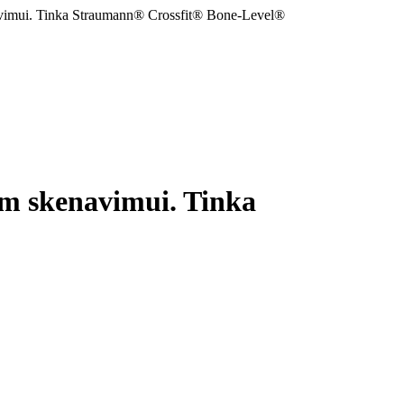
enavimui. Tinka Straumann® Crossfit® Bone-Level®
am skenavimui. Tinka