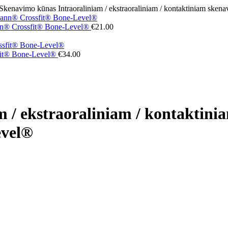
Skenavimo kūnas Intraoraliniam / ekstraoraliniam / kontaktiniam sk
umann® Crossfit® Bone-Level®
€
21.00
sfit® Bone-Level®
€
34.00
 / ekstraoraliniam / kontaktini
evel®