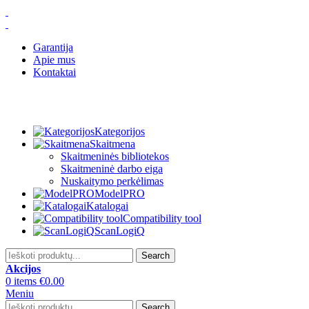
Garantija
Apie mus
Kontaktai
Kategorijos
Skaitmena
Skaitmeninės bibliotekos
Skaitmeninė darbo eiga
Nuskaitymo perkėlimas
ModelPRO
Katalogai
Compatibility tool
ScanLogiQ
Search
Akcijos
0
items
€
0.00
Meniu
Search