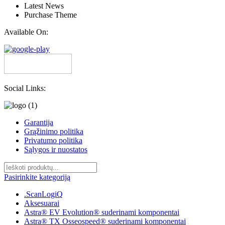
Latest News
Purchase Theme
Available On:
Social Links:
Garantija
Grąžinimo politika
Privatumo politika
Sąlygos ir nuostatos
Pasirinkite kategoriją
.ScanLogiQ
Aksesuarai
Astra® EV Evolution® suderinami komponentai
Astra® TX Osseospeed® suderinami komponentai