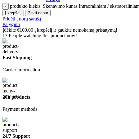
produkto kiekis: Skenavimo kūnas Intraoraliniam / ekstraoralin
Į krepšelį
Pirkti dabar
Pridėti į norų sarašą
Palyginti
Įdėkite
€
100.00
į krepšelį ir gaukite nemokamą pristatymą!
13
People watching this product now!
Fast Shipping
Carrier information
20k products
Payment methods
24/7 Support