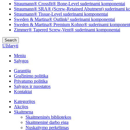
Straumann® Crossfit® Bone-Level suderinami komponentai
Straumann® SRA® (Screw-Retained Abutment) suderinami k
Straumann® Tissue-Level suderinami komponentai
Sweden & Martina® Outlink² suderinami komponentai
Sweden & Martina® Premium Kohno® suderinami komponent
Zimmer® Tapered Screw-Vent® suderinami komponentai
Search
Uždaryti
Meniu
Sąlygos
Garantija
Grąžinimo politika
Privatumo politika
Sąlygos ir nuostatos
Kontaktai
Kategorijos
Akcijos
Skaitmena
Skaitmeninės bibliotekos
Skaitmeninė darbo eiga
Nuskaitymo perkėlimas