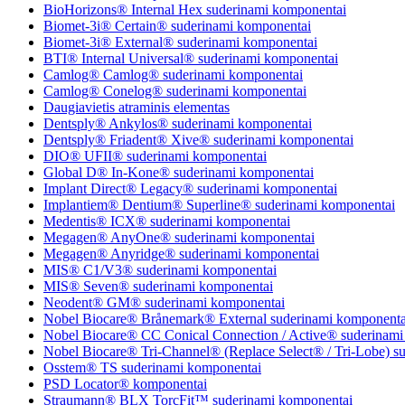
BioHorizons® Internal Hex suderinami komponentai
Biomet-3i® Certain® suderinami komponentai
Biomet-3i® External® suderinami komponentai
BTI® Internal Universal® suderinami komponentai
Camlog® Camlog® suderinami komponentai
Camlog® Conelog® suderinami komponentai
Daugiavietis atraminis elementas
Dentsply® Ankylos® suderinami komponentai
Dentsply® Friadent® Xive® suderinami komponentai
DIO® UFII® suderinami komponentai
Global D® In-Kone® suderinami komponentai
Implant Direct® Legacy® suderinami komponentai
Implantiem® Dentium® Superline® suderinami komponentai
Medentis® ICX® suderinami komponentai
Megagen® AnyOne® suderinami komponentai
Megagen® Anyridge® suderinami komponentai
MIS® C1/V3® suderinami komponentai
MIS® Seven® suderinami komponentai
Neodent® GM® suderinami komponentai
Nobel Biocare® Brånemark® External suderinami komponenta
Nobel Biocare® CC Conical Connection / Active® suderinami
Nobel Biocare® Tri-Channel® (Replace Select® / Tri-Lobe) s
Osstem® TS suderinami komponentai
PSD Locator® komponentai
Straumann® BLX TorcFit™ suderinami komponentai