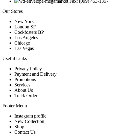
Fax: (099) 453-1357
Our Stores
New York
London SF
Cockfosters BP
Los Angeles
Chicago
Las Vegas
Useful Links
Privacy Policy
Payment and Delivery
Promotions
Services
About Us
Track Order
Footer Menu
Instagram profile
New Collection
Shop
Contact Us