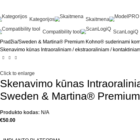
Kategorijos
Skaitmena
Compatibility tool
ScanLogiQ
Pradžia
Sweden & Martina® Premium Kohno® suderinami kom
Skenavimo kūnas Intraoraliniam / ekstraoraliniam / kontakti
Click to enlarge
Skenavimo kūnas Intraoralinia
Sweden & Martina® Premiu
Produkto kodas:
N/A
€
50.00