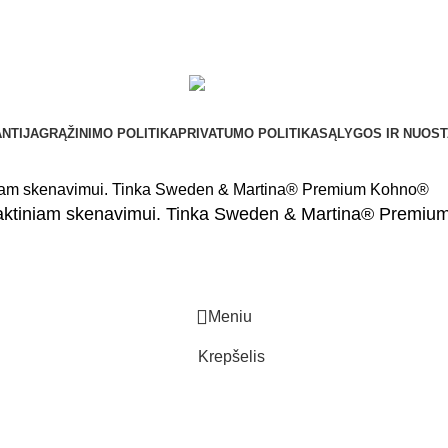
NTIJA
GRĄŽINIMO POLITIKA
PRIVATUMO POLITIKA
SĄLYGOS IR NUOS
ontaktiniam skenavimui. Tinka Sweden & Martina® Premi
Meniu
Krepšelis