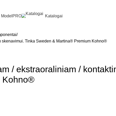
ModelPRO
Katalogai
ponentai
niam skenavimui. Tinka Sweden & Martina® Premium Kohno®
m / ekstraoraliniam / kontakt
m Kohno®