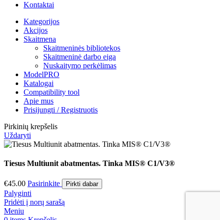
Kontaktai
Kategorijos
Akcijos
Skaitmena
Skaitmeninės bibliotekos
Skaitmeninė darbo eiga
Nuskaitymo perkėlimas
ModelPRO
Katalogai
Compatibility tool
Apie mus
Prisijungti / Registruotis
Pirkinių krepšelis
Uždaryti
Tiesus Multiunit abatmentas. Tinka MIS® C1/V3®
€
45.00
Pasirinkite
Pirkti dabar
Palyginti
Pridėti į norų sarašą
Meniu
0
items
Krepšelis