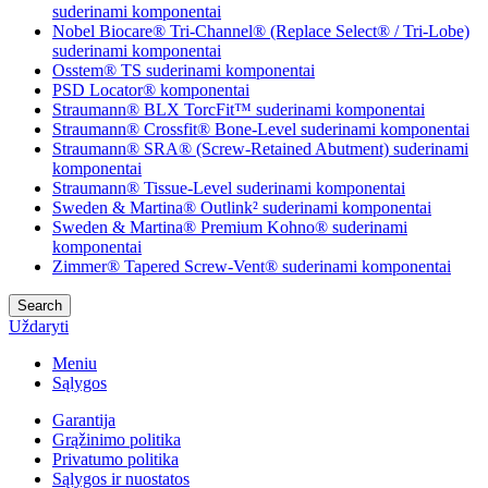
suderinami komponentai
Nobel Biocare® Tri-Channel® (Replace Select® / Tri-Lobe)
suderinami komponentai
Osstem® TS suderinami komponentai
PSD Locator® komponentai
Straumann® BLX TorcFit™ suderinami komponentai
Straumann® Crossfit® Bone-Level suderinami komponentai
Straumann® SRA® (Screw-Retained Abutment) suderinami
komponentai
Straumann® Tissue-Level suderinami komponentai
Sweden & Martina® Outlink² suderinami komponentai
Sweden & Martina® Premium Kohno® suderinami
komponentai
Zimmer® Tapered Screw-Vent® suderinami komponentai
Search
Uždaryti
Meniu
Sąlygos
Garantija
Grąžinimo politika
Privatumo politika
Sąlygos ir nuostatos