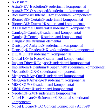
Aksesuarai
Astra® EV Evolution® suderinami komponentai
Astra® TX Osseospeed® suderinami komponentai
BioHorizons® Internal Hex suderinami komponentai
Biomet-3i® Certain® suderinami komponentai
Biomet-3i® External® suderinami komponentai
BTI® Internal Universal® suderinami komponentai
Camlog® Camlog® suderinami komponentai
Camlog® Conelog® suderinami komponentai
Daugiavietis atraminis elementas
Dentsply® Ankylos® suderinami komponentai
Dentsply® Friadent® Xive® suderinami komponentai
DIO® UFII® suderinami komponentai
Global D® In-Kone® suderinami komponentai
Implant Direct® Legacy® suderinami komponentai
Implantiem® Dentium® Superline® suderinami komponentai
Medentis® ICX® suderinami komponentai
Megagen® AnyOne® suderinami komponentai
Megagen® Anyridge® suderinami komponentai
MIS® C1/V3® suderinami komponentai
MIS® Seven® suderinami komponentai
Neodent® GM® suderinami komponentai
Nobel Biocare® Brånemark® External suderinami
komponentai
Nobel Biocare® CC Conical Connection / Active®