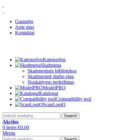
Garantija
Apie mus
Kontaktai
Kategorijos
Skaitmena
Skaitmeninės bibliotekos
Skaitmeninė darbo eiga
Nuskaitymo perkėlimas
ModelPRO
Katalogai
Compatibility tool
ScanLogiQ
Search
Akcijos
0
items
€
0.00
Meniu
Search