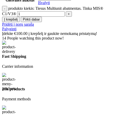
Gleivinės aukštis
Išvalyti
produkto kiekis: Tiesus Multiunit abatmentas. Tinka MIS®
C1/V3®
Į krepšelį
Pirkti dabar
Pridėti į norų sarašą
Palyginti
Įdėkite
€
100.00
į krepšelį ir gaukite nemokamą pristatymą!
14
People watching this product now!
Fast Shipping
Carrier information
20k products
Payment methods