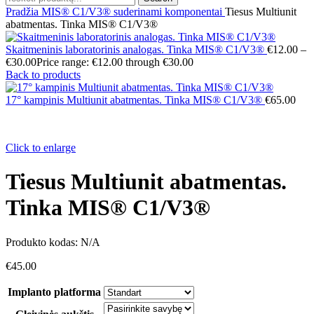
Pradžia
MIS® C1/V3® suderinami komponentai
Tiesus Multiunit
abatmentas. Tinka MIS® C1/V3®
Skaitmeninis laboratorinis analogas. Tinka MIS® C1/V3®
€
12.00
–
€
30.00
Price range: €12.00 through €30.00
Back to products
17° kampinis Multiunit abatmentas. Tinka MIS® C1/V3®
€
65.00
Click to enlarge
Tiesus Multiunit abatmentas.
Tinka MIS® C1/V3®
Produkto kodas:
N/A
€
45.00
Implanto platforma