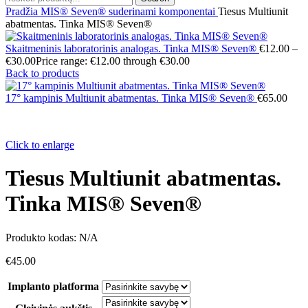
Pradžia
MIS® Seven® suderinami komponentai
Tiesus Multiunit
abatmentas. Tinka MIS® Seven®
Skaitmeninis laboratorinis analogas. Tinka MIS® Seven®
€
12.00
–
€
30.00
Price range: €12.00 through €30.00
Back to products
17° kampinis Multiunit abatmentas. Tinka MIS® Seven®
€
65.00
Click to enlarge
Tiesus Multiunit abatmentas.
Tinka MIS® Seven®
Produkto kodas:
N/A
€
45.00
Implanto platforma