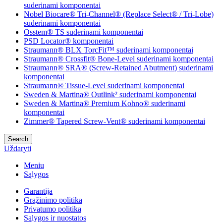
suderinami komponentai
Nobel Biocare® Tri-Channel® (Replace Select® / Tri-Lobe)
suderinami komponentai
Osstem® TS suderinami komponentai
PSD Locator® komponentai
Straumann® BLX TorcFit™ suderinami komponentai
Straumann® Crossfit® Bone-Level suderinami komponentai
Straumann® SRA® (Screw-Retained Abutment) suderinami
komponentai
Straumann® Tissue-Level suderinami komponentai
Sweden & Martina® Outlink² suderinami komponentai
Sweden & Martina® Premium Kohno® suderinami
komponentai
Zimmer® Tapered Screw-Vent® suderinami komponentai
Search
Uždaryti
Meniu
Sąlygos
Garantija
Grąžinimo politika
Privatumo politika
Sąlygos ir nuostatos