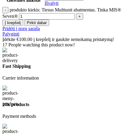
Gleivinės aukštis
Išvalyti
produkto kiekis: Tiesus Multiunit abatmentas. Tinka MIS®
Seven®
Į krepšelį
Pirkti dabar
Pridėti į norų sarašą
Palyginti
Įdėkite
€
100.00
į krepšelį ir gaukite nemokamą pristatymą!
17
People watching this product now!
Fast Shipping
Carrier information
20k products
Payment methods