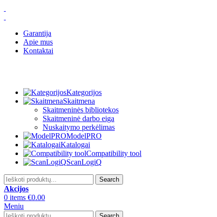
Garantija
Apie mus
Kontaktai
Kategorijos
Skaitmena
Skaitmeninės bibliotekos
Skaitmeninė darbo eiga
Nuskaitymo perkėlimas
ModelPRO
Katalogai
Compatibility tool
ScanLogiQ
Search
Akcijos
0
items
€
0.00
Meniu
Search