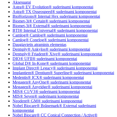
Aksesuarai
Astra® EV Evolution® suderinami komponentai
Astra® TX Osseospeed® suderinami komponentai
BioHorizons® Internal Hex suderinami komponentai
Biomet-3i® Certain® suderinami komponentai
Biomet-3i® External® suderinami komponentai
BTI® Internal Universal® suderinami komponentai
Camlog® Camlog® suderinami komponentai
Camlog® Conelog® suderinami komponentai
Daugiavietis atraminis elementas
Dentsply® Ankylos® suderinami komponentai
Dentsply® Friadent® Xive® suderinami komponentai
DIO® UFII® suderinami komponentai
Global D® In-Kone® suderinami komponentai
Implant Direct® Legacy® suderinami komponentai
Implantiem® Dentium® Superline® suderinami komponentai
Medentis® ICX® suderinami komponentai
Megagen® AnyOne® suderinami komponentai
Megagen® Anyridge® suderinami komponentai
MIS® C1/V3® suderinami komponentai
MIS® Seven® suderinami komponentai
Neodent® GM® suderinami komponentai
Nobel Biocare® Brånemark® External suderinami
komponentai
Nobel Biocare® CC Conical Connection / Active®