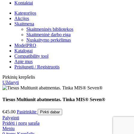
Kontaktai
Kategorijos
Akcijos
Skaitmena
Skaitmeninės bibliotekos
Skaitmeninė darbo eiga
Nuskaitymo perkėlimas
ModelPRO
Katalogai
Compatibility tool
Apie mus
Prisijungti / Registruotis
Pirkinių krepšelis
Uždaryti
Tiesus Multiunit abatmentas. Tinka MIS® Seven®
€
45.00
Pasirinkite
Pirkti dabar
Palyginti
Pridėti į norų sarašą
Meniu
0
items
Krepšelis