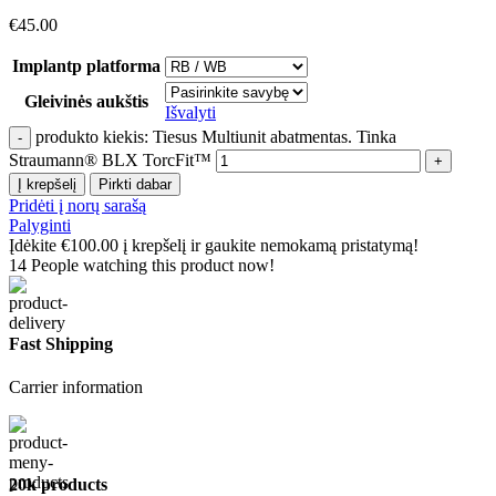
€
45.00
Implantp platforma
Gleivinės aukštis
Išvalyti
produkto kiekis: Tiesus Multiunit abatmentas. Tinka
Straumann® BLX TorcFit™
Į krepšelį
Pirkti dabar
Pridėti į norų sarašą
Palyginti
Įdėkite
€
100.00
į krepšelį ir gaukite nemokamą pristatymą!
14
People watching this product now!
Fast Shipping
Carrier information
20k products