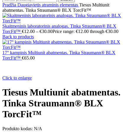
Pradžia
Daugiavietis atraminis elementas
Tiesus Multiunit
abatmentas. Tinka Straumann® BLX TorcFit™
Skaitmeninis laboratorinis analogas. Tinka Straumann® BLX
TorcFit™
€
12.00
–
€
30.00
Price range: €12.00 through €30.00
Back to products
17° kampinis Multiunit abatmentas. Tinka Straumann® BLX
TorcFit™
€
65.00
Click to enlarge
Tiesus Multiunit abatmentas.
Tinka Straumann® BLX
TorcFit™
Produkto kodas:
N/A