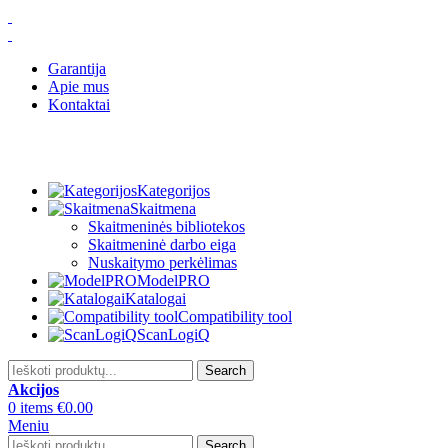
Garantija
Apie mus
Kontaktai
Kategorijos
Skaitmena
Skaitmeninės bibliotekos
Skaitmeninė darbo eiga
Nuskaitymo perkėlimas
ModelPRO
Katalogai
Compatibility tool
ScanLogiQ
Search
Akcijos
0
items
€
0.00
Meniu
Search