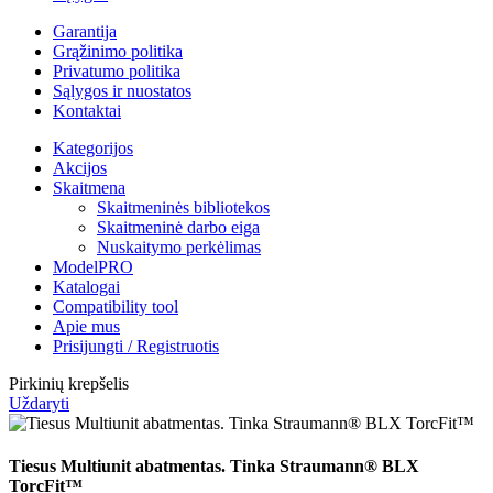
Garantija
Grąžinimo politika
Privatumo politika
Sąlygos ir nuostatos
Kontaktai
Kategorijos
Akcijos
Skaitmena
Skaitmeninės bibliotekos
Skaitmeninė darbo eiga
Nuskaitymo perkėlimas
ModelPRO
Katalogai
Compatibility tool
Apie mus
Prisijungti / Registruotis
Pirkinių krepšelis
Uždaryti
Tiesus Multiunit abatmentas. Tinka Straumann® BLX
TorcFit™