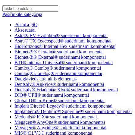
Pasirinkite kategoriją
.ScanLogiQ
Aksesuarai
Astra® EV Evolution® suderinami komponentai
Astra® TX Osseospeed® suderinami komponentai
BioHorizons® Internal Hex suderinami komponentai
Biomet-3i® Certain® suderinami komponentai
Biomet-3i® External® suderinami komponentai
BTI® Internal Universal® suderinami komponentai
Camlog® Camlog® suderinami komponentai
Camlog® Conelog® suderinami komponentai
Daugiavietis atraminis elementas
Dentsply® Ankylos® suderinami komponentai
Dentsply® Friadent® Xive® suderinami komponentai
DIO® UFII® suderinami komponentai
Global D® In-Kone® suderinami komponentai
Implant Direct® Legacy® suderinami komponentai
Implantiem® Dentium® Superline® suderinami komponentai
Medentis® ICX® suderinami komponentai
Megagen® AnyOne® suderinami komponentai
Megagen® Anyridge® suderinami komponentai
MIS® C1/V3® suderinami komponentai