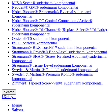
MIS® Seven® suderinami komponentai
Neodent® GM® suderinami komponentai
Nobel Biocare® Brånemark® External suderinami
komponentai
Nobel Biocare® CC Conical Connection / Active®
suderinami komponentai
Nobel Biocare® Tri-Channel® (Replace Select® / Tri-Lobe)
suderinami komponentai
Osstem® TS suderinami komponentai
PSD Locator® komponentai
Straumann® BLX TorcFit™ suderinami komponentai
Straumann® Crossfit® Bone-Level suderinami komponentai
Straumann® SRA® (Screw-Retained Abutment) suderinami
komponentai
Straumann® Tissue-Level suderinami komponentai
Sweden & Martina® Outlink² suderinami komponentai
Sweden & Martina® Premium Kohno® suderinami
komponentai
Zimmer® Tapered Screw-Vent® suderinami komponentai
Search
Uždaryti
Meniu
Sąlygos