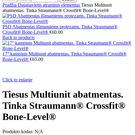
Pradžia
Daugiavietis atraminis elementas
Tiesus Multiunit
abatmentas. Tinka Straumann® Crossfit® Bone-Level®
PSD Abatmentas išimamiems protezams. Tinka Straumann®
Crossfit® Bone-Level®
€
60.00
Back to products
17° kampinis Multiunit abatmentas. Tinka Straumann® Crossfit®
Bone-Level®
€
65.00
Click to enlarge
Tiesus Multiunit abatmentas.
Tinka Straumann® Crossfit®
Bone-Level®
Produkto kodas:
N/A