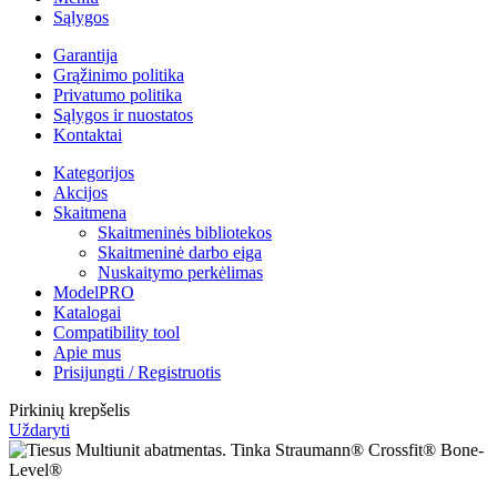
Sąlygos
Garantija
Grąžinimo politika
Privatumo politika
Sąlygos ir nuostatos
Kontaktai
Kategorijos
Akcijos
Skaitmena
Skaitmeninės bibliotekos
Skaitmeninė darbo eiga
Nuskaitymo perkėlimas
ModelPRO
Katalogai
Compatibility tool
Apie mus
Prisijungti / Registruotis
Pirkinių krepšelis
Uždaryti