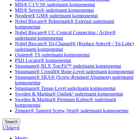
MIS® C1/V3® suderinami komponentai
MIS® Seven® suderinami komponentai
Neodent® GM® suderinami komponentai
Nobel Biocare® Brånemark® External suderinami
komponentai
Nobel Biocare® CC Conical Connection / Active®
suderinami komponentai
Nobel Biocare® Tri-Channel® (Replace Select® / Tri-Lobe)
suderinami komponentai
Osstem® TS suderinami komponentai
PSD Locator® komponentai
Straumann® BLX TorcFit™ suderinami komponentai
Straumann® Crossfit® Bone-Level suderinami komponentai
Straumann® SRA® (Screw-Retained Abutment) suderinami
komponentai
Straumann® Tissue-Level suderinami komponentai
Sweden & Martina® Outlink² suderinami komponentai
Sweden & Martina® Premium Kohno® suderinami
komponentai
Zimmer® Tapered Screw-Vent® suderinami komponentai
Search
Uždaryti
Meniu