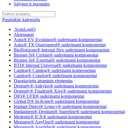
Sąlygos ir nuostatos
Pasirinkite kategoriją
.ScanLogiQ
Aksesuarai
Astra® EV Evolution® suderinami komponentai
Astra® TX Osseospeed® suderinami komponentai
BioHorizons® Internal Hex suderinami komponentai
Biomet-3i® Certain® suderinami komponentai
Biomet-3i® External® suderinami komponentai
BTI® Internal Universal® suderinami komponentai
Camlog® Camlog® suderinami komponentai
Camlog® Conelog® suderinami komponentai
Daugiavietis atraminis elementas
Dentsply® Ankylos® suderinami komponentai
Dentsply® Friadent® Xive® suderinami komponentai
DIO® UFII® suderinami komponentai
Global D® In-Kone® suderinami komponentai
Implant Direct® Legacy® suderinami komponentai
Implantiem® Dentium® Superline® suderinami komponentai
Medentis® ICX® suderinami komponentai
Megagen® AnyOne® suderinami komponentai
Megagen® Anyridge® suderinami komponentai