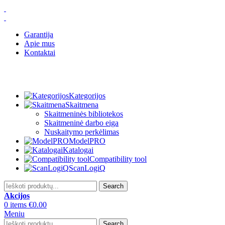
Garantija
Apie mus
Kontaktai
Kategorijos
Skaitmena
Skaitmeninės bibliotekos
Skaitmeninė darbo eiga
Nuskaitymo perkėlimas
ModelPRO
Katalogai
Compatibility tool
ScanLogiQ
Search
Akcijos
0
items
€
0.00
Meniu
Search