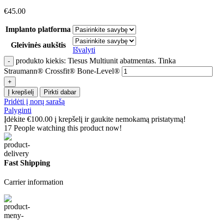
€
45.00
Implanto platforma
Gleivinės aukštis
Išvalyti
produkto kiekis: Tiesus Multiunit abatmentas. Tinka
Straumann® Crossfit® Bone-Level®
Į krepšelį
Pirkti dabar
Pridėti į norų sarašą
Palyginti
Įdėkite
€
100.00
į krepšelį ir gaukite nemokamą pristatymą!
17
People watching this product now!
Fast Shipping
Carrier information