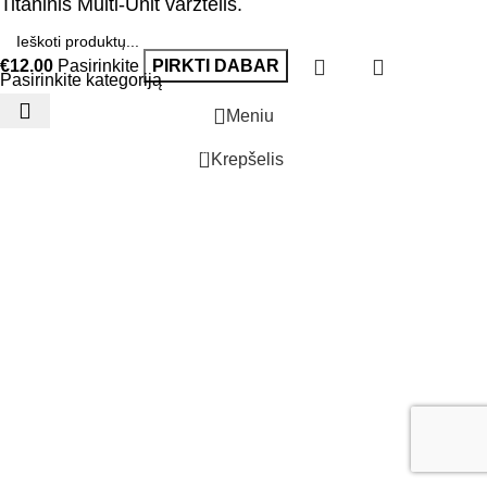
Titaninis Multi-Unit varžtelis.
€
12.00
Pasirinkite
PIRKTI DABAR
Pasirinkite kategoriją
Meniu
0
Krepšelis