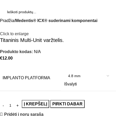
Pradžia
Medentis® ICX® suderinami komponentai
Click to enlarge
Titaninis Multi-Unit varžtelis.
Produkto kodas:
N/A
€
12.00
IMPLANTO PLATFORMA
Išvalyti
Į KREPŠELĮ
PIRKTI DABAR
Pridėti į norų sarašą