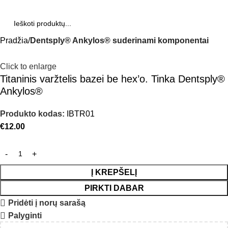
Pradžia
Dentsply® Ankylos® suderinami komponentai
Click to enlarge
Titaninis varžtelis bazei be hex’o. Tinka Dentsply®
Ankylos®
Produkto kodas:
IBTR01
€
12.00
Į KREPŠELĮ
PIRKTI DABAR
Pridėti į norų sarašą
Palyginti