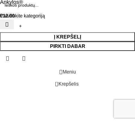
Ankylos®
Pasirinkite kategoriją
€
12.00
Į KREPŠELĮ
PIRKTI DABAR
Meniu
0
Krepšelis