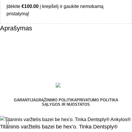
Įdėkite
€
100.00
į krepšelį ir gaukite nemokamą
pristatymą!
Aprašymas
GARANTIJA
GRĄŽINIMO POLITIKA
PRIVATUMO POLITIKA
SĄLYGOS IR NUOSTATOS
Titaninis varžtelis bazei be hex’o. Tinka Dentsply®