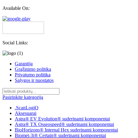
Available On:
Social Links:
Garantija
Grąžinimo politika
Privatumo politika
Sąlygos ir nuostatos
Pasirinkite kategoriją
.ScanLogiQ
Aksesuarai
Astra® EV Evolution® suderinami komponentai
Astra® TX Osseospeed® suderinami komponentai
BioHorizons® Internal Hex suderinami komponentai
Biomet-3i® Certain® suderinami komponentai