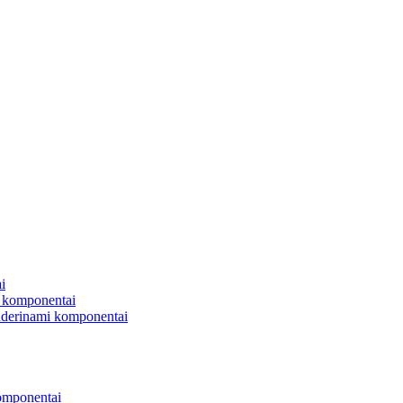
i
 komponentai
uderinami komponentai
omponentai