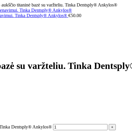
aukščio titaninė bazė su varžteliu. Tinka Dentsply® Ankylos®
kenavimui. Tinka Dentsply® Ankylos®
€
50.00
bazė su varžteliu. Tinka Dentsp
u. Tinka Dentsply® Ankylos®