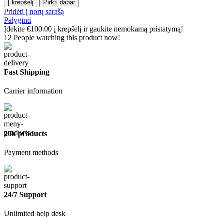
Į krepšelį
Pirkti dabar
Pridėti į norų sarašą
Palyginti
Įdėkite
€
100.00
į krepšelį ir gaukite nemokamą pristatymą!
12
People watching this product now!
Fast Shipping
Carrier information
20k products
Payment methods
24/7 Support
Unlimited help desk