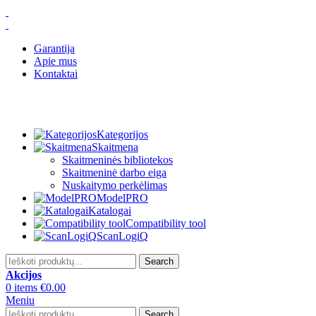
Garantija
Apie mus
Kontaktai
Kategorijos
Skaitmena
Skaitmeninės bibliotekos
Skaitmeninė darbo eiga
Nuskaitymo perkėlimas
ModelPRO
Katalogai
Compatibility tool
ScanLogiQ
Search
Akcijos
0
items
€
0.00
Meniu
Search