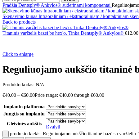
Pradžia
Dentsply® Ankylos® suderinami komponentai
Reguliuojamo 
Skenavimo kūnas Intraoraliniam / ekstraoraliniam / kontaktiniam s
Back to products
Titaninis varžtelis bazei be hex'o. Tinka Dentsply® Ankylos®
€
12.00
Click to enlarge
Reguliuojamo aukščio titaninė 
Produkto kodas:
N/A
€
40.00
–
€
60.00
Price range: €40.00 through €60.00
Implanto platforma
Jungtis su implantu
Gleivinės aukštis
Išvalyti
produkto kiekis: Reguliuojamo aukščio titaninė bazė su varžteli