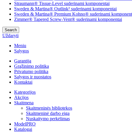
Straumann® Tissue-Level suderinami komponentai
Sweden & Martina® Outlink² suderinami komponentai
Sweden & Martina® Premium Kohno® suderinami komponent
Zimmer® Tapered Screw-Vent® suderinami komponentai
Search
Uždaryti
Meniu
Sąlygos
Garantija
Grąžinimo politika
Privatumo politika
Sąlygos ir nuostatos
Kontaktai
Kategorijos
Akcijos
Skaitmena
Skaitmeninės bibliotekos
Skaitmeninė darbo eiga
Nuskaitymo perkėlimas
ModelPRO
Katalogai