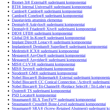
Biomet-3i® External® suderinami komponentai
BTI® Internal Universal® suderinami komponentai
Camlog® Camlog® suderinami komponentai
Camlog® Conelog® suderinami komponentai
Daugiavietis atraminis elementas
Dentsply® Ankylos® suderinami komponentai
Dentsply® Friadent® Xive® suderinami komponentai
DIO® UFII® suderinami komponentai
Global D® In-Kone® suderinami komponentai
Implant Direct® Legacy® suderinami komponentai
Implantiem® Dentium® Superline® suderinami komponentai
Medentis® ICX® suderinami komponentai
Megagen® AnyOne® suderinami komponentai
Megagen® Anyridge® suderinami komponentai
MIS® C1/V3® suderinami komponentai
MIS® Seven® suderinami komponentai
Neodent® GM® suderinami komponentai
Nobel Biocare® Brånemark® External suderinami komponenta
Nobel Biocare® CC Conical Connection / Active® suderinami
Nobel Biocare® Tri-Channel® (Replace Select® / Tri-Lobe) s
Osstem® TS suderinami komponentai
PSD Locator® komponentai
Straumann® BLX TorcFit™ suderinami komponentai
Straumann® Crossfit® Bone-Level suderinami komponentai
Straumann® SRA® (Screw-Retained Abutment) suderinami k