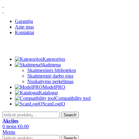
Garantija
Apie mus
Kontaktai
Kategorijos
Skaitmena
Skaitmeninės bibliotekos
Skaitmeninė darbo eiga
Nuskaitymo perkėlimas
ModelPRO
Katalogai
Compatibility tool
ScanLogiQ
Search
Akcijos
0
items
€
0.00
Meniu
Search