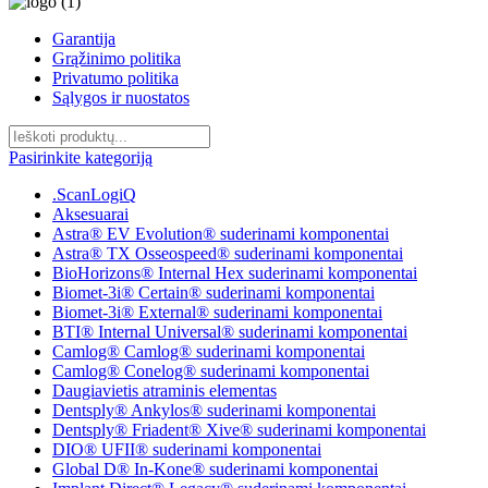
Garantija
Grąžinimo politika
Privatumo politika
Sąlygos ir nuostatos
Pasirinkite kategoriją
.ScanLogiQ
Aksesuarai
Astra® EV Evolution® suderinami komponentai
Astra® TX Osseospeed® suderinami komponentai
BioHorizons® Internal Hex suderinami komponentai
Biomet-3i® Certain® suderinami komponentai
Biomet-3i® External® suderinami komponentai
BTI® Internal Universal® suderinami komponentai
Camlog® Camlog® suderinami komponentai
Camlog® Conelog® suderinami komponentai
Daugiavietis atraminis elementas
Dentsply® Ankylos® suderinami komponentai
Dentsply® Friadent® Xive® suderinami komponentai
DIO® UFII® suderinami komponentai
Global D® In-Kone® suderinami komponentai