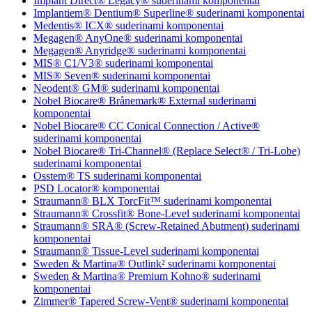
Implant Direct® Legacy® suderinami komponentai
Implantiem® Dentium® Superline® suderinami komponentai
Medentis® ICX® suderinami komponentai
Megagen® AnyOne® suderinami komponentai
Megagen® Anyridge® suderinami komponentai
MIS® C1/V3® suderinami komponentai
MIS® Seven® suderinami komponentai
Neodent® GM® suderinami komponentai
Nobel Biocare® Brånemark® External suderinami
komponentai
Nobel Biocare® CC Conical Connection / Active®
suderinami komponentai
Nobel Biocare® Tri-Channel® (Replace Select® / Tri-Lobe)
suderinami komponentai
Osstem® TS suderinami komponentai
PSD Locator® komponentai
Straumann® BLX TorcFit™ suderinami komponentai
Straumann® Crossfit® Bone-Level suderinami komponentai
Straumann® SRA® (Screw-Retained Abutment) suderinami
komponentai
Straumann® Tissue-Level suderinami komponentai
Sweden & Martina® Outlink² suderinami komponentai
Sweden & Martina® Premium Kohno® suderinami
komponentai
Zimmer® Tapered Screw-Vent® suderinami komponentai