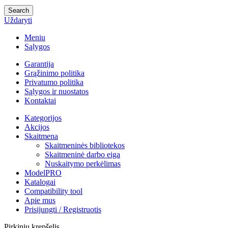
Search
Uždaryti
Meniu
Sąlygos
Garantija
Grąžinimo politika
Privatumo politika
Sąlygos ir nuostatos
Kontaktai
Kategorijos
Akcijos
Skaitmena
Skaitmeninės bibliotekos
Skaitmeninė darbo eiga
Nuskaitymo perkėlimas
ModelPRO
Katalogai
Compatibility tool
Apie mus
Prisijungti / Registruotis
Pirkinių krepšelis