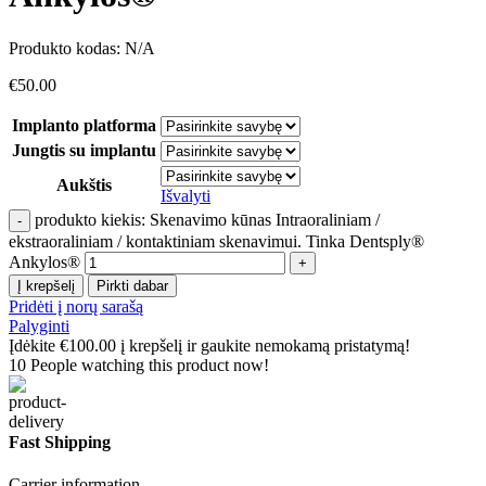
Produkto kodas:
N/A
€
50.00
Implanto platforma
Jungtis su implantu
Aukštis
Išvalyti
produkto kiekis: Skenavimo kūnas Intraoraliniam /
ekstraoraliniam / kontaktiniam skenavimui. Tinka Dentsply®
Ankylos®
Į krepšelį
Pirkti dabar
Pridėti į norų sarašą
Palyginti
Įdėkite
€
100.00
į krepšelį ir gaukite nemokamą pristatymą!
10
People watching this product now!
Fast Shipping
Carrier information