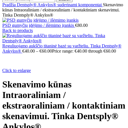
Pradžia
Dentsply® Ankylos® suderinami komponentai
Skenavimo
kūnas Intraoraliniam / ekstraoraliniam / kontaktiniam skenavimui.
Tinka Dentsply® Ankylos®
PSD gumyčių įdėjimo / išėmimo įrankis
€
80.00
Back to products
Reguliuojamo aukščio titaninė bazė su varžteliu. Tinka Dentsply®
Ankylos®
€
40.00
–
€
60.00
Price range: €40.00 through €60.00
Click to enlarge
Skenavimo kūnas
Intraoraliniam /
ekstraoraliniam / kontaktiniam
skenavimui. Tinka Dentsply®
Ankylos®