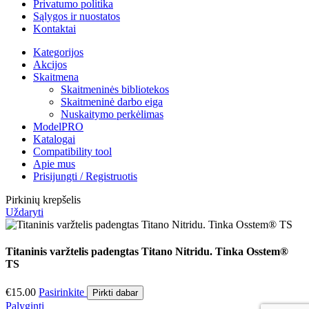
Privatumo politika
Sąlygos ir nuostatos
Kontaktai
Kategorijos
Akcijos
Skaitmena
Skaitmeninės bibliotekos
Skaitmeninė darbo eiga
Nuskaitymo perkėlimas
ModelPRO
Katalogai
Compatibility tool
Apie mus
Prisijungti / Registruotis
Pirkinių krepšelis
Uždaryti
Titaninis varžtelis padengtas Titano Nitridu. Tinka Osstem®
TS
€
15.00
Pasirinkite
Pirkti dabar
Palyginti