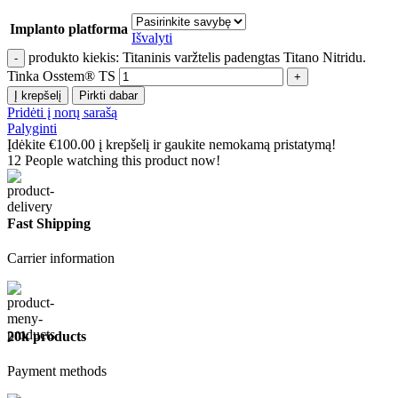
Implanto platforma
Išvalyti
produkto kiekis: Titaninis varžtelis padengtas Titano Nitridu.
Tinka Osstem® TS
Į krepšelį
Pirkti dabar
Pridėti į norų sarašą
Palyginti
Įdėkite
€
100.00
į krepšelį ir gaukite nemokamą pristatymą!
12
People watching this product now!
Fast Shipping
Carrier information
20k products
Payment methods