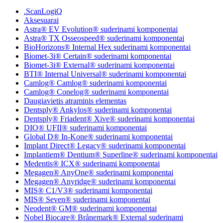
.ScanLogiQ
Aksesuarai
Astra® EV Evolution® suderinami komponentai
Astra® TX Osseospeed® suderinami komponentai
BioHorizons® Internal Hex suderinami komponentai
Biomet-3i® Certain® suderinami komponentai
Biomet-3i® External® suderinami komponentai
BTI® Internal Universal® suderinami komponentai
Camlog® Camlog® suderinami komponentai
Camlog® Conelog® suderinami komponentai
Daugiavietis atraminis elementas
Dentsply® Ankylos® suderinami komponentai
Dentsply® Friadent® Xive® suderinami komponentai
DIO® UFII® suderinami komponentai
Global D® In-Kone® suderinami komponentai
Implant Direct® Legacy® suderinami komponentai
Implantiem® Dentium® Superline® suderinami komponentai
Medentis® ICX® suderinami komponentai
Megagen® AnyOne® suderinami komponentai
Megagen® Anyridge® suderinami komponentai
MIS® C1/V3® suderinami komponentai
MIS® Seven® suderinami komponentai
Neodent® GM® suderinami komponentai
Nobel Biocare® Brånemark® External suderinami