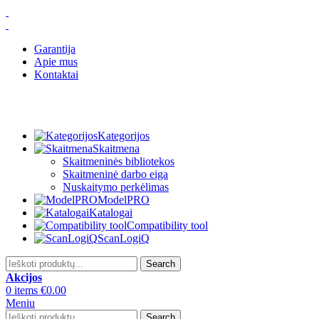
Garantija
Apie mus
Kontaktai
Kategorijos
Skaitmena
Skaitmeninės bibliotekos
Skaitmeninė darbo eiga
Nuskaitymo perkėlimas
ModelPRO
Katalogai
Compatibility tool
ScanLogiQ
Search
Akcijos
0
items
€
0.00
Meniu
Search