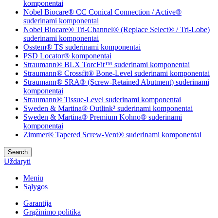
komponentai
Nobel Biocare® CC Conical Connection / Active®
suderinami komponentai
Nobel Biocare® Tri-Channel® (Replace Select® / Tri-Lobe)
suderinami komponentai
Osstem® TS suderinami komponentai
PSD Locator® komponentai
Straumann® BLX TorcFit™ suderinami komponentai
Straumann® Crossfit® Bone-Level suderinami komponentai
Straumann® SRA® (Screw-Retained Abutment) suderinami
komponentai
Straumann® Tissue-Level suderinami komponentai
Sweden & Martina® Outlink² suderinami komponentai
Sweden & Martina® Premium Kohno® suderinami
komponentai
Zimmer® Tapered Screw-Vent® suderinami komponentai
Search
Uždaryti
Meniu
Sąlygos
Garantija
Grąžinimo politika