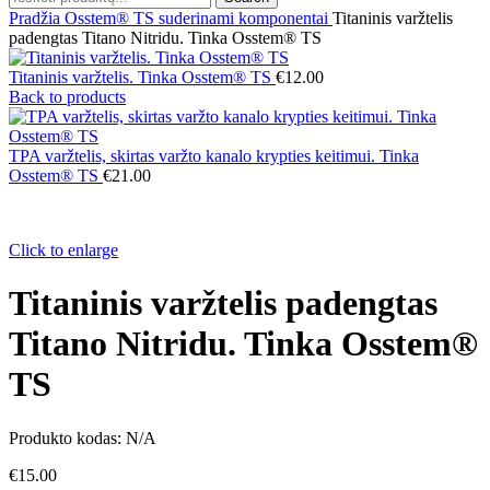
Pradžia
Osstem® TS suderinami komponentai
Titaninis varžtelis
padengtas Titano Nitridu. Tinka Osstem® TS
Titaninis varžtelis. Tinka Osstem® TS
€
12.00
Back to products
TPA varžtelis, skirtas varžto kanalo krypties keitimui. Tinka
Osstem® TS
€
21.00
Click to enlarge
Titaninis varžtelis padengtas
Titano Nitridu. Tinka Osstem®
TS
Produkto kodas:
N/A
€
15.00