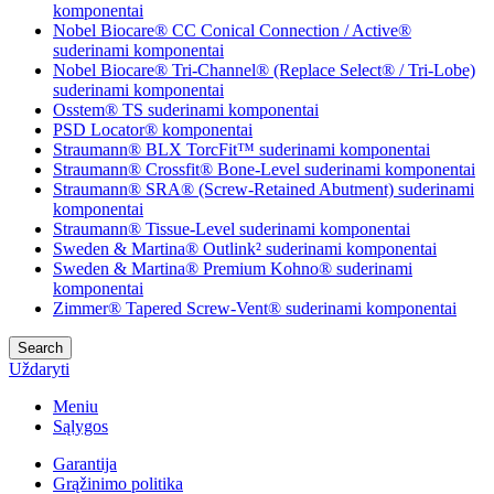
komponentai
Nobel Biocare® CC Conical Connection / Active®
suderinami komponentai
Nobel Biocare® Tri-Channel® (Replace Select® / Tri-Lobe)
suderinami komponentai
Osstem® TS suderinami komponentai
PSD Locator® komponentai
Straumann® BLX TorcFit™ suderinami komponentai
Straumann® Crossfit® Bone-Level suderinami komponentai
Straumann® SRA® (Screw-Retained Abutment) suderinami
komponentai
Straumann® Tissue-Level suderinami komponentai
Sweden & Martina® Outlink² suderinami komponentai
Sweden & Martina® Premium Kohno® suderinami
komponentai
Zimmer® Tapered Screw-Vent® suderinami komponentai
Search
Uždaryti
Meniu
Sąlygos
Garantija
Grąžinimo politika