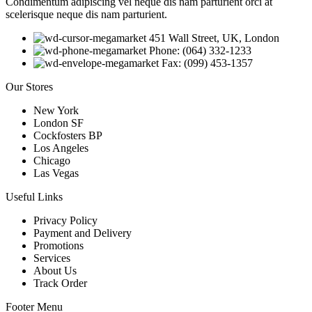
Condimentum adipiscing vel neque dis nam parturient orci at
scelerisque neque dis nam parturient.
451 Wall Street, UK, London
Phone: (064) 332-1233
Fax: (099) 453-1357
Our Stores
New York
London SF
Cockfosters BP
Los Angeles
Chicago
Las Vegas
Useful Links
Privacy Policy
Payment and Delivery
Promotions
Services
About Us
Track Order
Footer Menu