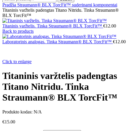
Pradžia
Straumann® BLX TorcFit™ suderinami komponentai
Titaninis varžtelis padengtas Titano Nitridu. Tinka Straumann®
BLX TorcFit™
Titaninis varžtelis. Tinka Straumann® BLX TorcFit™
€
12.00
Back to products
Laboratorinis analogas. Tinka Straumann® BLX TorcFit™
€
12.00
Click to enlarge
Titaninis varžtelis padengtas
Titano Nitridu. Tinka
Straumann® BLX TorcFit™
Produkto kodas:
N/A
€
15.00