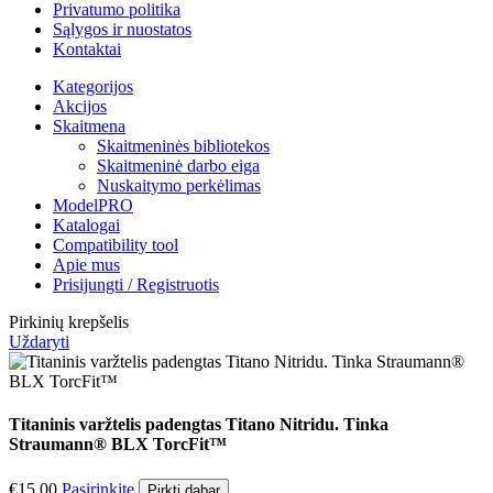
Privatumo politika
Sąlygos ir nuostatos
Kontaktai
Kategorijos
Akcijos
Skaitmena
Skaitmeninės bibliotekos
Skaitmeninė darbo eiga
Nuskaitymo perkėlimas
ModelPRO
Katalogai
Compatibility tool
Apie mus
Prisijungti / Registruotis
Pirkinių krepšelis
Uždaryti
Titaninis varžtelis padengtas Titano Nitridu. Tinka
Straumann® BLX TorcFit™
€
15.00
Pasirinkite
Pirkti dabar