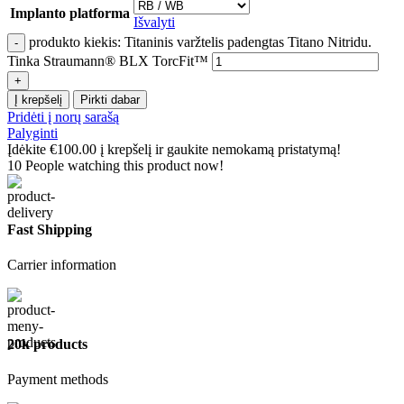
Implanto platforma
Išvalyti
produkto kiekis: Titaninis varžtelis padengtas Titano Nitridu.
Tinka Straumann® BLX TorcFit™
Į krepšelį
Pirkti dabar
Pridėti į norų sarašą
Palyginti
Įdėkite
€
100.00
į krepšelį ir gaukite nemokamą pristatymą!
10
People watching this product now!
Fast Shipping
Carrier information
20k products
Payment methods