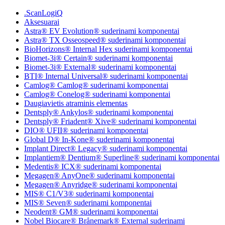
.ScanLogiQ
Aksesuarai
Astra® EV Evolution® suderinami komponentai
Astra® TX Osseospeed® suderinami komponentai
BioHorizons® Internal Hex suderinami komponentai
Biomet-3i® Certain® suderinami komponentai
Biomet-3i® External® suderinami komponentai
BTI® Internal Universal® suderinami komponentai
Camlog® Camlog® suderinami komponentai
Camlog® Conelog® suderinami komponentai
Daugiavietis atraminis elementas
Dentsply® Ankylos® suderinami komponentai
Dentsply® Friadent® Xive® suderinami komponentai
DIO® UFII® suderinami komponentai
Global D® In-Kone® suderinami komponentai
Implant Direct® Legacy® suderinami komponentai
Implantiem® Dentium® Superline® suderinami komponentai
Medentis® ICX® suderinami komponentai
Megagen® AnyOne® suderinami komponentai
Megagen® Anyridge® suderinami komponentai
MIS® C1/V3® suderinami komponentai
MIS® Seven® suderinami komponentai
Neodent® GM® suderinami komponentai
Nobel Biocare® Brånemark® External suderinami