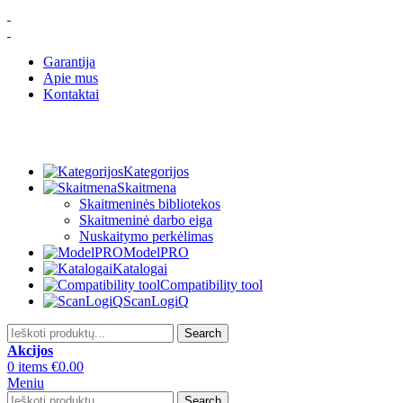
Garantija
Apie mus
Kontaktai
Kategorijos
Skaitmena
Skaitmeninės bibliotekos
Skaitmeninė darbo eiga
Nuskaitymo perkėlimas
ModelPRO
Katalogai
Compatibility tool
ScanLogiQ
Search
Akcijos
0
items
€
0.00
Meniu
Search