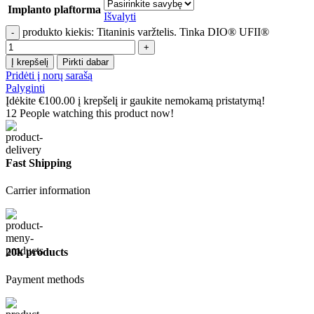
Implanto plaftorma
Išvalyti
produkto kiekis: Titaninis varžtelis. Tinka DIO® UFII®
Į krepšelį
Pirkti dabar
Pridėti į norų sarašą
Palyginti
Įdėkite
€
100.00
į krepšelį ir gaukite nemokamą pristatymą!
12
People watching this product now!
Fast Shipping
Carrier information
20k products
Payment methods