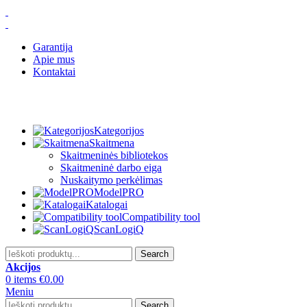
Garantija
Apie mus
Kontaktai
Kategorijos
Skaitmena
Skaitmeninės bibliotekos
Skaitmeninė darbo eiga
Nuskaitymo perkėlimas
ModelPRO
Katalogai
Compatibility tool
ScanLogiQ
Search
Akcijos
0
items
€
0.00
Meniu
Search