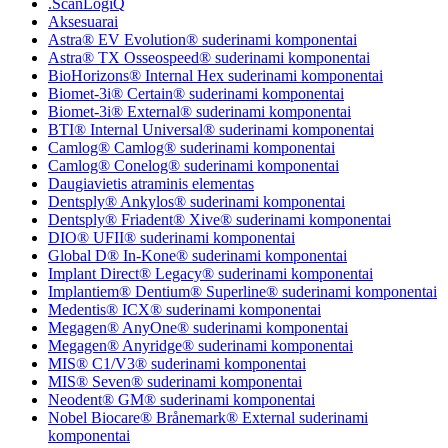
.ScanLogiQ
Aksesuarai
Astra® EV Evolution® suderinami komponentai
Astra® TX Osseospeed® suderinami komponentai
BioHorizons® Internal Hex suderinami komponentai
Biomet-3i® Certain® suderinami komponentai
Biomet-3i® External® suderinami komponentai
BTI® Internal Universal® suderinami komponentai
Camlog® Camlog® suderinami komponentai
Camlog® Conelog® suderinami komponentai
Daugiavietis atraminis elementas
Dentsply® Ankylos® suderinami komponentai
Dentsply® Friadent® Xive® suderinami komponentai
DIO® UFII® suderinami komponentai
Global D® In-Kone® suderinami komponentai
Implant Direct® Legacy® suderinami komponentai
Implantiem® Dentium® Superline® suderinami komponentai
Medentis® ICX® suderinami komponentai
Megagen® AnyOne® suderinami komponentai
Megagen® Anyridge® suderinami komponentai
MIS® C1/V3® suderinami komponentai
MIS® Seven® suderinami komponentai
Neodent® GM® suderinami komponentai
Nobel Biocare® Brånemark® External suderinami
komponentai