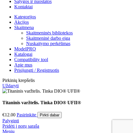
Sąlygos ir nuostatos
Kontaktai
Kategorijos
Akcijos
Skaitmena
Skaitmeninės bibliotekos
Skaitmeninė darbo eiga
Nuskaitymo perkėlimas
ModelPRO
Katalogai
Compatibility tool
Apie mus
Prisijungti / Registruotis
Pirkinių krepšelis
Uždaryti
Titaninis varžtelis. Tinka DIO® UFII®
€
12.00
Pasirinkite
Pirkti dabar
Palyginti
Pridėti į norų sarašą
Meniu