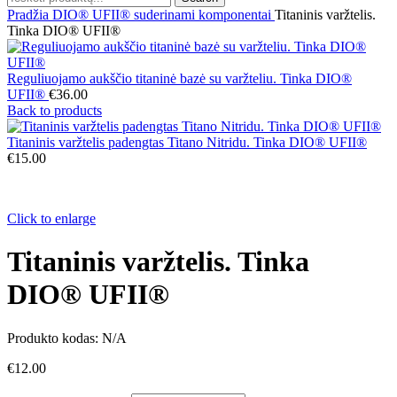
Pradžia
DIO® UFII® suderinami komponentai
Titaninis varžtelis.
Tinka DIO® UFII®
Reguliuojamo aukščio titaninė bazė su varžteliu. Tinka DIO®
UFII®
€
36.00
Back to products
Titaninis varžtelis padengtas Titano Nitridu. Tinka DIO® UFII®
€
15.00
Click to enlarge
Titaninis varžtelis. Tinka
DIO® UFII®
Produkto kodas:
N/A
€
12.00