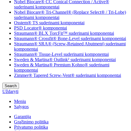
Nobel Biocare® CC Conical Connection / Active®
suderinami komponentai
Nobel Biocare® Tri-Channel® (Replace Select® / Tri-Lobe)
suderinami komponentai
Osstem® TS suderinami komponentai
PSD Locator® komponentai
Straumann® BLX TorcFit™ suderinami komponentai
Straumann® Crossfit® Bone-Level suderinami komponentai
Straumann® SRA® (Screw-Retained Abutment) suderinami
komponentai
Straumann® Tissue-Level suderinami komponentai
Sweden & Martina® Outlink² suderinami komponentai
Sweden & Martina® Premium Kohno® suderinami
komponentai
Zimmer® Tapered Screw-Vent® suderinami komponentai
Search
Uždaryti
Meniu
Sąlygos
Garantija
Grąžinimo politika
Privatumo politika