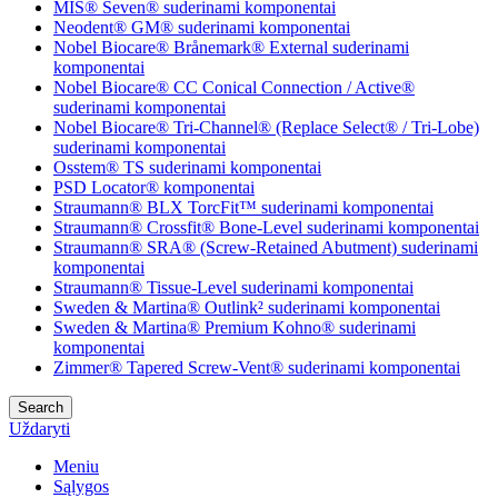
MIS® Seven® suderinami komponentai
Neodent® GM® suderinami komponentai
Nobel Biocare® Brånemark® External suderinami
komponentai
Nobel Biocare® CC Conical Connection / Active®
suderinami komponentai
Nobel Biocare® Tri-Channel® (Replace Select® / Tri-Lobe)
suderinami komponentai
Osstem® TS suderinami komponentai
PSD Locator® komponentai
Straumann® BLX TorcFit™ suderinami komponentai
Straumann® Crossfit® Bone-Level suderinami komponentai
Straumann® SRA® (Screw-Retained Abutment) suderinami
komponentai
Straumann® Tissue-Level suderinami komponentai
Sweden & Martina® Outlink² suderinami komponentai
Sweden & Martina® Premium Kohno® suderinami
komponentai
Zimmer® Tapered Screw-Vent® suderinami komponentai
Search
Uždaryti
Meniu
Sąlygos