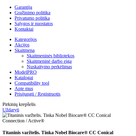
Garantija
Grąžinimo politika
Privatumo politika
Sąlygos ir nuostatos
Kontaktai
Kategorijos
Akcijos
Skaitmena
Skaitmeninės bibliotekos
Skaitmeninė darbo eiga
Nuskaitymo perkėlimas
ModelPRO
Katalogai
Compatibility tool
Apie mus
Prisijungti / Registruotis
Pirkinių krepšelis
Uždaryti
Titaninis varžtelis. Tinka Nobel Biocare® CC Conical