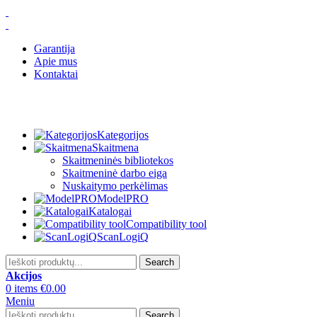
Garantija
Apie mus
Kontaktai
Kategorijos
Skaitmena
Skaitmeninės bibliotekos
Skaitmeninė darbo eiga
Nuskaitymo perkėlimas
ModelPRO
Katalogai
Compatibility tool
ScanLogiQ
Search
Akcijos
0
items
€
0.00
Meniu
Search