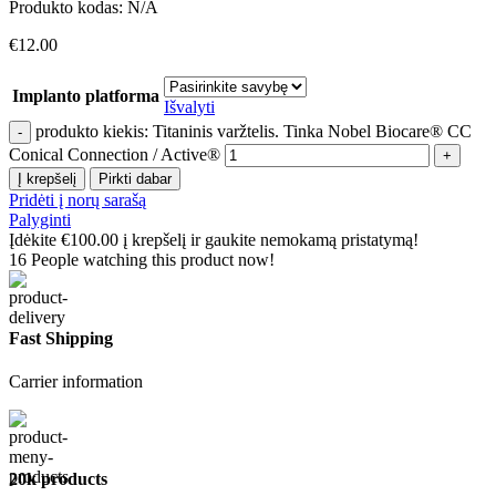
Produkto kodas:
N/A
€
12.00
Implanto platforma
Išvalyti
produkto kiekis: Titaninis varžtelis. Tinka Nobel Biocare® CC
Conical Connection / Active®
Į krepšelį
Pirkti dabar
Pridėti į norų sarašą
Palyginti
Įdėkite
€
100.00
į krepšelį ir gaukite nemokamą pristatymą!
16
People watching this product now!
Fast Shipping
Carrier information
20k products