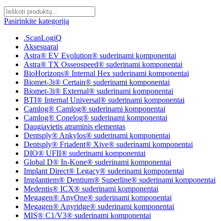
Pasirinkite kategoriją
.ScanLogiQ
Aksesuarai
Astra® EV Evolution® suderinami komponentai
Astra® TX Osseospeed® suderinami komponentai
BioHorizons® Internal Hex suderinami komponentai
Biomet-3i® Certain® suderinami komponentai
Biomet-3i® External® suderinami komponentai
BTI® Internal Universal® suderinami komponentai
Camlog® Camlog® suderinami komponentai
Camlog® Conelog® suderinami komponentai
Daugiavietis atraminis elementas
Dentsply® Ankylos® suderinami komponentai
Dentsply® Friadent® Xive® suderinami komponentai
DIO® UFII® suderinami komponentai
Global D® In-Kone® suderinami komponentai
Implant Direct® Legacy® suderinami komponentai
Implantiem® Dentium® Superline® suderinami komponentai
Medentis® ICX® suderinami komponentai
Megagen® AnyOne® suderinami komponentai
Megagen® Anyridge® suderinami komponentai
MIS® C1/V3® suderinami komponentai