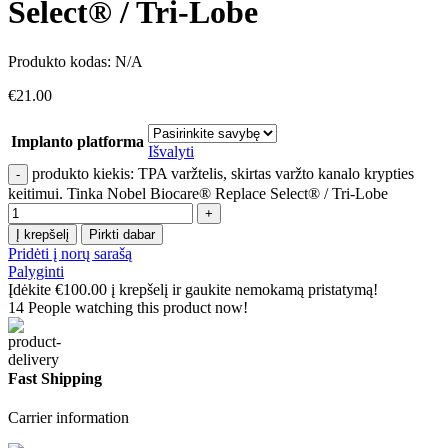
Select® / Tri-Lobe
Produkto kodas:
N/A
€
21.00
Implanto platforma
Išvalyti
produkto kiekis: TPA varžtelis, skirtas varžto kanalo krypties
keitimui. Tinka Nobel Biocare® Replace Select® / Tri-Lobe
Į krepšelį
Pirkti dabar
Pridėti į norų sarašą
Palyginti
Įdėkite
€
100.00
į krepšelį ir gaukite nemokamą pristatymą!
14
People watching this product now!
Fast Shipping
Carrier information