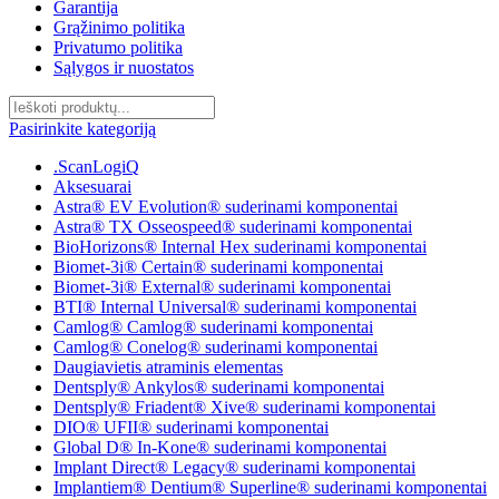
Garantija
Grąžinimo politika
Privatumo politika
Sąlygos ir nuostatos
Pasirinkite kategoriją
.ScanLogiQ
Aksesuarai
Astra® EV Evolution® suderinami komponentai
Astra® TX Osseospeed® suderinami komponentai
BioHorizons® Internal Hex suderinami komponentai
Biomet-3i® Certain® suderinami komponentai
Biomet-3i® External® suderinami komponentai
BTI® Internal Universal® suderinami komponentai
Camlog® Camlog® suderinami komponentai
Camlog® Conelog® suderinami komponentai
Daugiavietis atraminis elementas
Dentsply® Ankylos® suderinami komponentai
Dentsply® Friadent® Xive® suderinami komponentai
DIO® UFII® suderinami komponentai
Global D® In-Kone® suderinami komponentai
Implant Direct® Legacy® suderinami komponentai
Implantiem® Dentium® Superline® suderinami komponentai