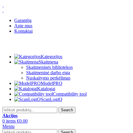
Garantija
Apie mus
Kontaktai
Kategorijos
Skaitmena
Skaitmeninės bibliotekos
Skaitmeninė darbo eiga
Nuskaitymo perkėlimas
ModelPRO
Katalogai
Compatibility tool
ScanLogiQ
Search
Akcijos
0
items
€
0.00
Meniu
Search