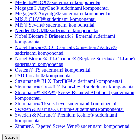
Medentis® ICX® suderinami komponentai
Megagen® AnyOne® suderinami komponentai
Megagen® Anyridge® suderinami komponentai
MIS® C1/V3® suderinami komponentai
MIS® Seven® suderinami komponentai
Neodent® GM® suderinami komponentai
Nobel Biocare® Brånemark® External suderinami
komponentai
Nobel Biocare® CC Conical Connection / Active®
suderinami komponentai
Nobel Biocare® Tri-Channel® (Replace Select® / Tri-Lobe)
suderinami komponentai
Osstem® TS suderinami komponentai
PSD Locator® komponentai
Straumann® BLX TorcFit™ suderinami komponentai
Straumann® Crossfit® Bone-Level suderinami komponentai
Straumann® SRA® (Screw-Retained Abutment) suderinami
komponentai
Straumann® Tissue-Level suderinami komponentai
Sweden & Martina® Outlink² suderinami komponentai
Sweden & Martina® Premium Kohno® suderinami
komponentai
Zimmer® Tapered Screw-Vent® suderinami komponentai
Search