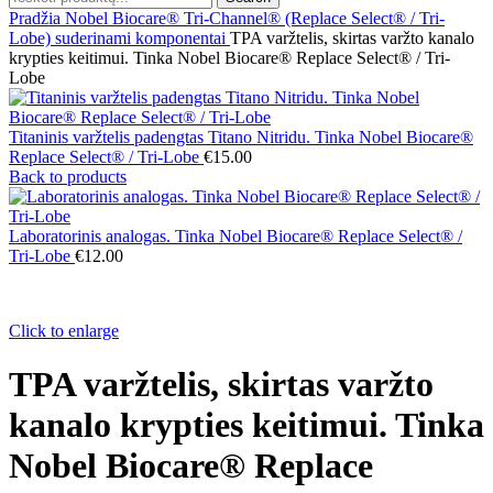
Pradžia
Nobel Biocare® Tri-Channel® (Replace Select® / Tri-
Lobe) suderinami komponentai
TPA varžtelis, skirtas varžto kanalo
krypties keitimui. Tinka Nobel Biocare® Replace Select® / Tri-
Lobe
Titaninis varžtelis padengtas Titano Nitridu. Tinka Nobel Biocare®
Replace Select® / Tri-Lobe
€
15.00
Back to products
Laboratorinis analogas. Tinka Nobel Biocare® Replace Select® /
Tri-Lobe
€
12.00
Click to enlarge
TPA varžtelis, skirtas varžto
kanalo krypties keitimui. Tinka
Nobel Biocare® Replace