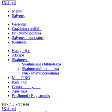
Uždaryti
Meniu
Sąlygos
Garantija
Grąžinimo politika
Privatumo politika
Sąlygos ir nuostatos
Kontaktai
Kategorijos
Akcijos
Skaitmena
Skaitmeninės bibliotekos
Skaitmeninė darbo eiga
Nuskaitymo perkėlimas
ModelPRO
Katalogai
Compatibility tool
Apie mus
Prisijungti / Registruotis
Pirkinių krepšelis
Uždaryti