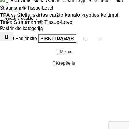
TPA varžtelis, skirtas varžto kanalo krypties keitimui.
Tinka Straumann® Tissue-Level
Pasirinkite kategoriją
€
21.00
Pasirinkite
PIRKTI DABAR
Meniu
0
Krepšelis