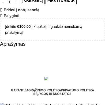
Į KREPŠELĮ
PIRKTI DABAR
Pridėti į norų sarašą
Palyginti
Įdėkite
€
100.00
į krepšelį ir gaukite nemokamą
pristatymą!
Aprašymas
GARANTIJA
GRĄŽINIMO POLITIKA
PRIVATUMO POLITIKA
SĄLYGOS IR NUOSTATOS